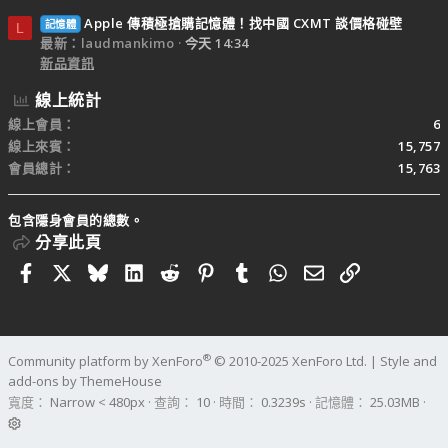
Apple 傳積極搶購記憶體！找中國 CXMT 談價格碰壁
記憶體
L
最新：laudmankimo
今天 14:34
新品資訊
線上統計
線上會員
6
線上來賓
15,757
會員總計
15,763
包含隱身會員的總數。
分享此頁
Facebook
X
Bluesky
LinkedIn
Reddit
Pinterest
Tumblr
WhatsApp
電子郵件
連結
®
Community platform by XenForo
© 2010-2025 XenForo Ltd.
|
Style and
add-ons by ThemeHouse
寬度
查詢
10
時間
0.3239s
記憶體
25.03MB