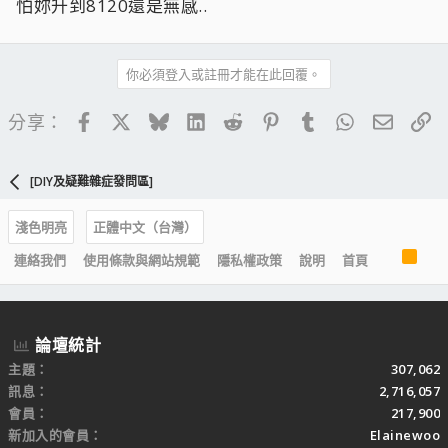
怕妳升到8120還是無感..
你必須登入或註冊才能在此回覆。
Facebook
X
Bluesky
LinkedIn
Reddit
Pinterest
Tumblr
WhatsApp
電子郵
連
分享：
[DIY及疑難雜症發問區]
淺色明亮
正體中文（台灣）
R
連絡我們
使用條款與網站規範
隱私權政策
說明
首頁
S
S
論壇統計
主題
307,062
訊息
2,716,057
會員
217,900
新加入的會員
Elainewoo