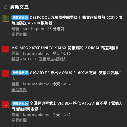
最新文章
DEEPCOOL 九州風神開學祭！ 購買超值機殼 CC310 限
機殼與電源
時加碼送 AG400 散熱器！
最新：soothepain
35 分鐘前
業界新聞
MSI MEG X870E UNIFY-X MAX 開箱測試, 2 DIMM 的超頻優化
L
最新：laudmankimo
今天 16:10
新型 AMD CPU 及相關主板測試
GIGABYTE 推出 AORUS P1600W 電源, 支援四張顯示
機殼與電源
L
卡
最新：laudmankimo
今天 14:57
新品資訊
全漢經典聖武士 VIC BD+ 進化 ATX3.1 價不變！電競入
機殼與電源
L
門最強銅牌電源！
最新：laudmankimo
今天 14:42
業界新聞