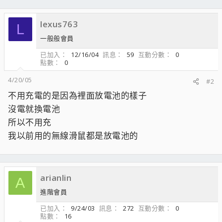
lexus763
L
一般般會員
已加入
12/16/04
訊息
59
互動分數
0
點數
0
4/20/05
#2
不用充電的是因為裡面放電池的樣子
沒電就換電池
所以不用充
我以前用的無線滑鼠都是放電池的
arianlin
A
進階會員
已加入
9/24/03
訊息
272
互動分數
0
點數
16