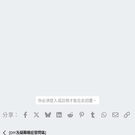
你必須登入或註冊才能在此回覆。
Facebook
X
Bluesky
LinkedIn
Reddit
Pinterest
Tumblr
WhatsApp
電子郵
連
分享：
[DIY及疑難雜症發問區]