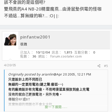
該不會說的是這個吧?
雙飛燕的A4 NB-20精靈魔燕...由滑鼠墊供電的怪咖
不過這...算無線的嘛?... :O||:
pinfantw2001
很跩
已加入
10/12/04
訊息
1,815
互動分數
0
點數
36
網站
forum.coolaler.com
4/20/05
#5
Originally posted by arianlin
@Apr 20 2005, 12:21 PM
只是設計上的不同而已
無線的一定要用電池(謎之聲:廢話~~)
有的廠商設計有充電座，不用時滑鼠直接放到座上充電
沒有的就自己更換電池，另外充嚕。
傳輸分RF或BT
其實無線的問題也不會太大拉
按一下展開……
只要注意電夠不夠就可以嚕