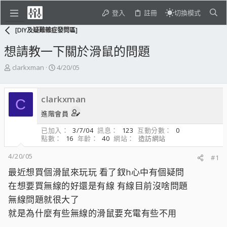
登入
註冊
切換模式
[DIY及疑難雜症發問區]
想請教一下關於滑鼠的問題
主
開
clarkxman
4/20/05
題
始
發
日
起
期
clarkxman
C
人
進階會員
已加入
3/7/04
訊息
123
互動分數
0
點數
16
年齡
40
網站
造訪網站
4/20/05
#1
最近想買個滑鼠來玩玩 看了釵h心中有個疑問
在想要買無線的好還是有線 有線目前沒啥問題
無線問題就很大了
就是為什麼有些無線的滑鼠要充電有些不用