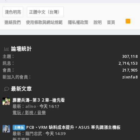
淺色明亮
正體中文（台灣）
R
連絡我們
使用條款與網站規範
隱私權政策
說明
首頁
S
S
論壇統計
主題
307,118
訊息
2,716,153
會員
217,905
新加入的會員
zixnfa8
最新文章
霹靂兵濤─第３２章─搶先看
最新：allno
今天 16:17
電玩 / 影視 / 音樂
PCB、VRM 缺料成本提升，ASUS 率先調漲主機板
主機板
最新：龍門忠武
今天 14:39
新品資訊