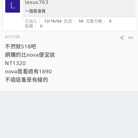
lexus763
L
一般般會員
已加入
12/16/04
訊息
59
互動分數
0
點數
0
4/21/05
#9
不然就518吧
網購的比nova便宜說
NT1320
nova我看過有1690
不過這隻是有線的