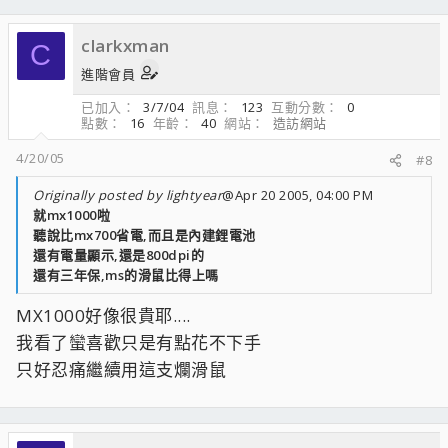
clarkxman
C
進階會員
已加入
3/7/04
訊息
123
互動分數
0
點數
16
年齡
40
網站
造訪網站
4/20/05
#8
Originally posted by lightyear
@Apr 20 2005, 04:00 PM
就mx1000啦
聽說比mx700省電,而且是內建鋰電池
還有電量顯示,還是800dpi的
還有三年保,ms的滑鼠比得上嗎
MX1000好像很貴耶....
我看了蠻喜歡只是有點花不下手
只好忍痛繼續用這支爛滑鼠