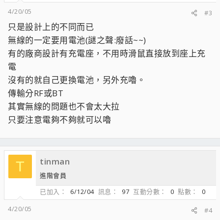
4/20/05
#3
只是設計上的不同而已
無線的一定要用電池(謎之聲:廢話~~)
有的廠商設計有充電座，不用時滑鼠直接放到座上充
電
沒有的就自己更換電池，另外充嚕。
傳輸分RF或BT
其實無線的問題也不會太大拉
只要注意電夠不夠就可以嚕
tinman
T
進階會員
已加入
6/12/04
訊息
97
互動分數
0
點數
0
4/20/05
#4