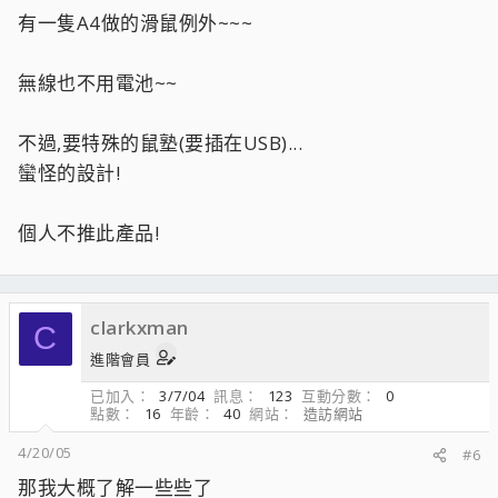
有一隻A4做的滑鼠例外~~~
無線也不用電池~~
不過,要特殊的鼠塾(要插在USB)...
蠻怪的設計!
個人不推此產品!
clarkxman
C
進階會員
已加入
3/7/04
訊息
123
互動分數
0
點數
16
年齡
40
網站
造訪網站
4/20/05
#6
那我大概了解一些些了