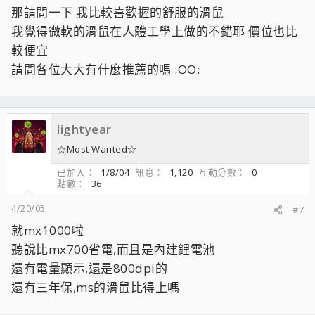
那請問一下 我比較喜歡握的舒服的滑鼠
我覺得微軟的滑鼠在人體工學上做的不錯耶 價位也比
較便宜
請問各位大大有什麼推薦的嗎 :OO:
lightyear
☆Most Wanted☆
已加入
1/8/04
訊息
1,120
互動分數
0
點數
36
4/20/05
#7
就mx1000啦
聽說比mx700省電,而且是內建鋰電池
還有電量顯示,還是800dpi的
還有三年保,ms的滑鼠比得上嗎