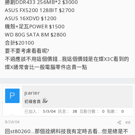
勝創DDR433 256MB*2 $3000
ASUS FX5200 128BIT $2700
ASUS 16XDVD $1200
機殼+足瓦POWER $1500
WD 80G SATA 8M $2800
合計$20100
要不要考慮看看呢?
不過應該不用這個價錢...我這個價錢是在燦X3C看到的
燦X通常會比一般電腦零件店貴一點
parier
P
初級會員
已加入
5/3/04
訊息
38
互動分數
0
點數
0
8/26/04
#8
回st80260...那個詮網科技我有定時去看...但是總是不