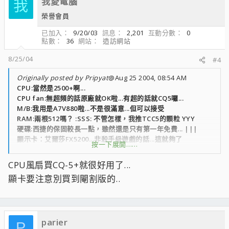
我愛電腦
我
榮譽會員
已加入
9/20/03
訊息
2,201
互動分數
0
點數
36
網站
造訪網站
8/25/04
#4
Originally posted by Pripyat
@Aug 25 2004, 08:54 AM
CPU:當然是2500+啊...
CPU fan:無超頻的話原廠就OK啦...有超的話就CQ5囉...
M/B:我用是A7V880啦...不是很滿意...但可以接受
RAM:兩根512嗎？ :SSS: 不管怎樣，我推TCC5的顆粒 YYY
硬碟:西捷的保固較長一點，雖然還是只有第一年免費... |||
顯示卡：艾爾莎FX5200...非殺手級遊戲的話...這就夠了
按一下展開……
POWER:只要不是雜牌的300W差不多就可以了...
DVD播放機:SONY的吧...爽度100
CPU風扇買CQ-5+就很好用了...
燒錄機:一樣是SONY的CRX230A...超爽 YYY
顯卡要注意別買到閹割版的..
機殼:青菜啦...
floppy:一樣青菜
要做點末珜?..免的到時候被坑都不知道... :QQQ:
parier
P