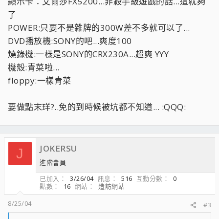
顯示卡：艾爾莎FX5200...非殺手級遊戲的話...這就夠
了
POWER:只要不是雜牌的300W差不多就可以了...
DVD播放機:SONY的吧...爽度100
燒錄機:一樣是SONY的CRX230A...超爽 YYY
機殼:青菜啦...
floppy:一樣青菜
要做點末珜?..免的到時候被坑都不知道... :QQQ:
JOKERSU
J
進階會員
已加入
3/26/04
訊息
516
互動分數
0
點數
16
網站
造訪網站
8/25/04
#3