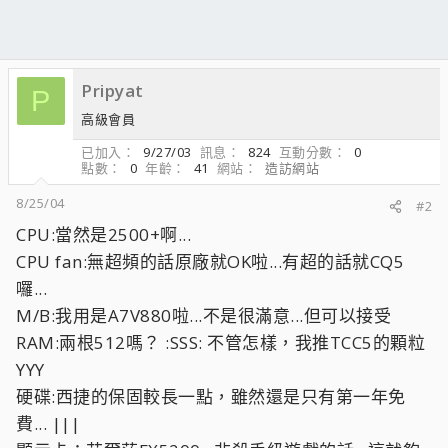
Pripyat
P
高級會員
已加入
9/27/03
訊息
824
互動分數
0
點數
0
年齡
41
網站
造訪網站
8/25/04
#2
CPU:當然是2500+啊...
CPU fan:無超頻的話原廠就OK啦...有超的話就CQ5
囉...
M/B:我用是A7V880啦...不是很滿意...但可以接受
RAM:兩根512嗎？ :SSS: 不管怎樣，我推TCC5的顆粒
YYY
硬碟:西捷的保固較長一點，雖然還是只有第一年免
費... |||