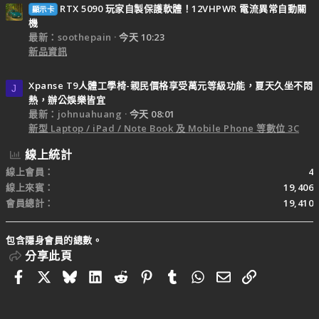
RTX 5090 玩家自製保護軟體！12VHPWR 電流異常自動關
顯示卡
機
最新：soothepain
今天 10:23
新品資訊
Xpanse T9人體工學椅-親民價格享受萬元等級功能，夏天久坐不悶
J
熱，辦公娛樂皆宜
最新：johnuahuang
今天 08:01
新型 Laptop / iPad / Note Book 及 Mobile Phone 等數位 3C
線上統計
線上會員
4
線上來賓
19,406
會員總計
19,410
包含隱身會員的總數。
分享此頁
Facebook
X
Bluesky
LinkedIn
Reddit
Pinterest
Tumblr
WhatsApp
電子郵件
連結