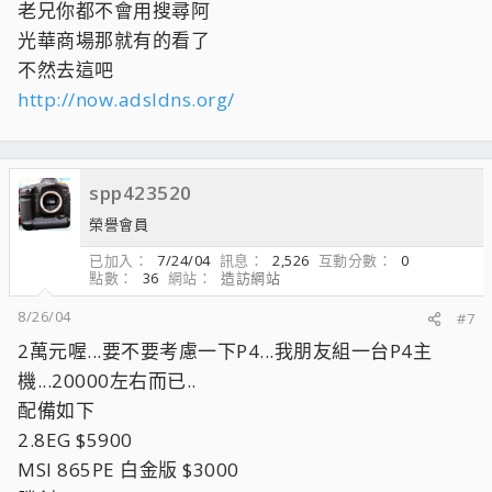
老兄你都不會用搜尋阿
光華商場那就有的看了
不然去這吧
http://now.adsldns.org/
spp423520
榮譽會員
已加入
7/24/04
訊息
2,526
互動分數
0
點數
36
網站
造訪網站
8/26/04
#7
2萬元喔...要不要考慮一下P4...我朋友組一台P4主
機...20000左右而已..
配備如下
2.8EG $5900
MSI 865PE 白金版 $3000