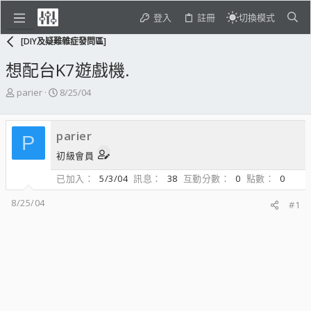
登入
註冊
切換模式
[DIY及疑難雜症發問區]
想配台K7遊戲機.
主
開
parier
8/25/04
題
始
發
日
起
期
parier
P
人
初級會員
已加入
5/3/04
訊息
38
互動分數
0
點數
0
8/25/04
#1