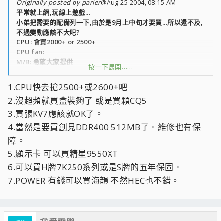
Originally posted by parier
@Aug 25 2004, 08:15 AM
平常就上網,玩線上遊戲...
小弟把需要的配備列一下,由於是9月上中旬才要買...所以還不及,
不過變動應該不大吧?
CPU: 會買2000+ or 2500+
CPU fan:
M/B: 希望大家提供
按一下展開……
RAM: 預定應該是512mb/ddr
顯示卡: 玩遊戲需要,當然希望價錢控制裡面可以買到c/p值高的
1.CPU快去搶2500+或2600+吧
硬碟: 預定是IDE 8M 120G 哪家廠牌不錯呢?
2.沒超頻就買盒裝夠了 或是買顆CQ5
POWER:
DVD播放機: 16x...
3.買張KV7應該就OK了。
燒錄機:
4.當然是要買創見DDR400 512MB了。維修也有保
機殼:
障。
floppy:
5.顯示卡 可以買精星9550XT
鍵盤滑鼠喇叭不用...這樣配備應該是沒有漏的吧?
6.可以買H牌7K250系列或是S牌的五年保固。
請大家幫幫忙吧.尤其是M/B,沒有要超頻,希望買張C/P值高的.
7.POWER 有錢可以買海韻 不然HEC也不錯。
不過本身沒用過kt系列的...好用嗎?
2000+是不是都沒貨了啊? sempron2200+ 請問這個和2200+差
別在哪? c/p值高嗎?