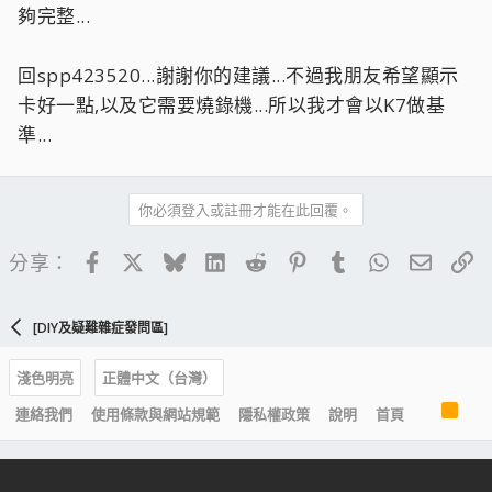
夠完整...
回spp423520...謝謝你的建議...不過我朋友希望顯示
卡好一點,以及它需要燒錄機...所以我才會以K7做基
準...
你必須登入或註冊才能在此回覆。
Facebook
X
Bluesky
LinkedIn
Reddit
Pinterest
Tumblr
WhatsApp
電子郵
連
分享：
[DIY及疑難雜症發問區]
淺色明亮
正體中文（台灣）
R
連絡我們
使用條款與網站規範
隱私權政策
說明
首頁
S
S