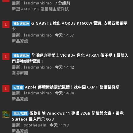
最新：laudmankimo
7 分鐘前
新型 AMD CPU 及相關主板測試
GIGABYTE 推出 AORUS P1600W 電源, 支援四張顯示
機殼與電源
L
卡
最新：laudmankimo
今天 14:57
新品資訊
全漢經典聖武士 VIC BD+ 進化 ATX3.1 價不變！電競入
機殼與電源
L
門最強銅牌電源！
最新：laudmankimo
今天 14:42
業界新聞
Apple 傳積極搶購記憶體！找中國 CXMT 談價格碰壁
記憶體
L
最新：laudmankimo
今天 14:34
新品資訊
微軟刪除 Windows 11 建議 32GB 記憶體文章，畢竟
電玩/軟體
Surface 最入門只 8GB
最新：soothepain
今天 11:13
新品資訊