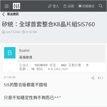
登入
註冊
切換模式
新品資訊
矽統：全球首套整合K8晶片組SiS760
主
開
sxs112.tw
3/12/04
題
始
發
日
起
期
bumi
人
B
高級會員
已加入
10/28/03
訊息
642
互動分數
0
點數
16
網站
b-b.24cc.com
3/16/04
#21
SIS的整合版都還不錯啦
只是不知穩定性夠不夠而已^^"