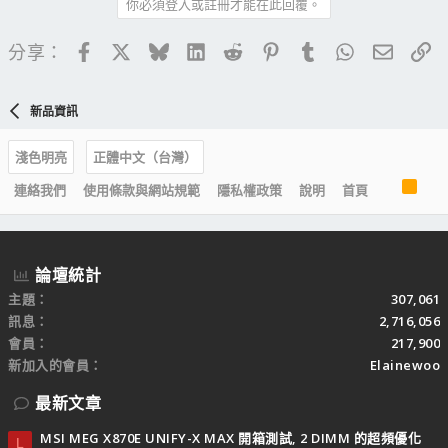
你必須登入或註冊才能在此回覆。
Facebook
X
Bluesky
LinkedIn
Reddit
Pinterest
Tumblr
WhatsApp
電子郵
連
分享：
新品資訊
淺色明亮
正體中文（台灣）
R
連絡我們
使用條款與網站規範
隱私權政策
說明
首頁
S
S
論壇統計
主題
307,061
訊息
2,716,056
會員
217,900
新加入的會員
Elainewoo
最新文章
MSI MEG X870E UNIFY-X MAX 開箱測試, 2 DIMM 的超頻優化
L