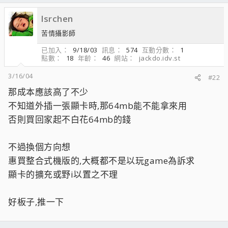
lsrchen
苦情攝影師
已加入
9/18/03
訊息
574
互動分數
1
點數
18
年齡
46
網站
jackdo.idv.st
3/16/04
#22
那成本應該高了不少
不知道外插一張顯卡時,那64mb能不能拿來用
否則買回家起不白花64mb的錢
不過換個方向想
惠買整合式機版的,大概都不是以玩game為訴求
顯卡的擴充或野i以置之不理
好板子,推一下