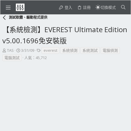
登入
註冊
切換模式
測試軟體、驅動程式提供
【系統檢測】EVEREST Ultimate Edition
v5.00.1696免安裝版
主
開
標
TAS
3/31/09
everest
系統偵測
系統測試
電腦偵測
題
始
籤
電腦測試
人氣：45,712
發
日
起
期
人