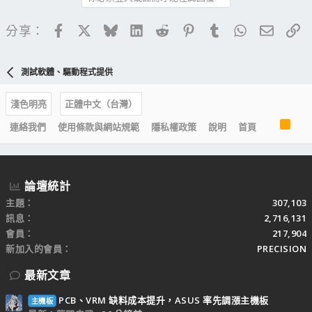
Facebook
X
Bluesky
LinkedIn
Reddit
Pinterest
Tumblr
WhatsApp
電子郵
連
分享：
測試軟體、驅動程式提供
淺色明亮
正體中文（台灣）
R
連絡我們
使用條款與網站規範
隱私權政策
說明
首頁
S
S
論壇統計
主題
307,103
訊息
2,716,131
會員
217,904
新加入的會員
PRECISION
最新文章
PCB、VRM 缺料成本提升，ASUS 率先調漲主機板
主機板