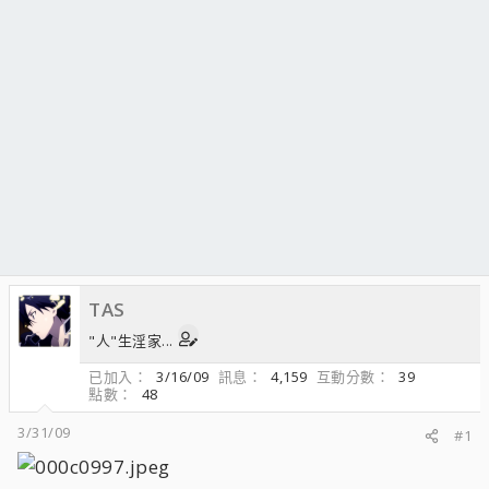
TAS
"人"生淫家...
已加入
3/16/09
訊息
4,159
互動分數
39
點數
48
3/31/09
#1