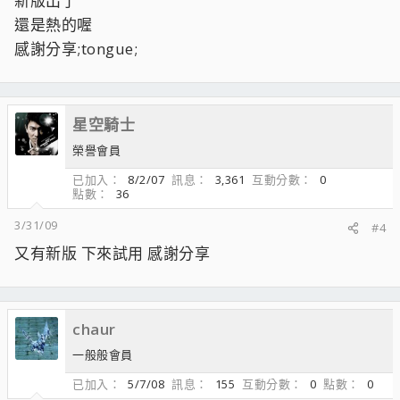
新版出了
還是熱的喔
感謝分享;tongue;
星空騎士
榮譽會員
已加入
8/2/07
訊息
3,361
互動分數
0
點數
36
3/31/09
#4
又有新版 下來試用 感謝分享
chaur
一般般會員
已加入
5/7/08
訊息
155
互動分數
0
點數
0