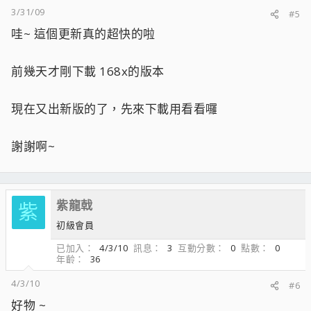
3/31/09
#5
哇~ 這個更新真的超快的啦
前幾天才剛下載 168x的版本
現在又出新版的了，先來下載用看看囉
謝謝啊~
紫龍戟
紫
初級會員
已加入
4/3/10
訊息
3
互動分數
0
點數
0
年齡
36
4/3/10
#6
好物 ~