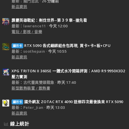
最新：龍門忠武
26 分鐘前
新品資訊
霹靂英雄戰紀：刜伐世界─第３９章─搶先看
最新：lawrence11
今天 12:00
電玩 / 影視 / 音樂
RTX 5090 各式綑綁組合包再現, 買卡+卡+板+CPU
顯示卡
最新：soothepain
今天 10:55
新品資訊
XPG TRITON II 360SE 一體式水冷開箱評測：AMD R9 9950X3D2
壓力實測
最新：古代靈異雙頭戰象
昨天 17:40
新型散熱裝置 / 散熱膏
國外網友 ZOTAC RTX 4090 送修四次最後換來 RTX 5090
顯示卡
最新：Peter_Jian
昨天 13:03
新品資訊
線上統計