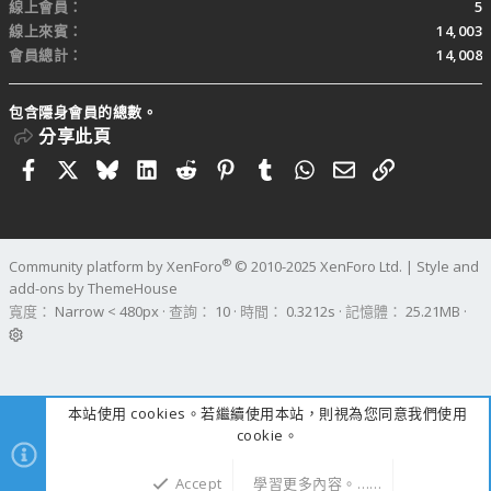
線上會員
5
線上來賓
14,003
會員總計
14,008
包含隱身會員的總數。
分享此頁
Facebook
X
Bluesky
LinkedIn
Reddit
Pinterest
Tumblr
WhatsApp
電子郵件
連結
®
Community platform by XenForo
© 2010-2025 XenForo Ltd.
|
Style and
add-ons by ThemeHouse
寬度
查詢
10
時間
0.3212s
記憶體
25.21MB
本站使用 cookies。若繼續使用本站，則視為您同意我們使用
cookie。
Accept
學習更多內容。……