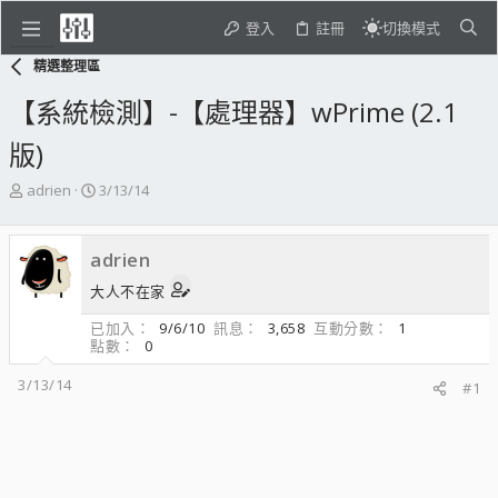
登入
註冊
切換模式
精選整理區
【系統檢測】-【處理器】wPrime (2.1
版)
主
開
adrien
3/13/14
題
始
發
日
起
期
adrien
人
大人不在家
已加入
9/6/10
訊息
3,658
互動分數
1
點數
0
3/13/14
#1