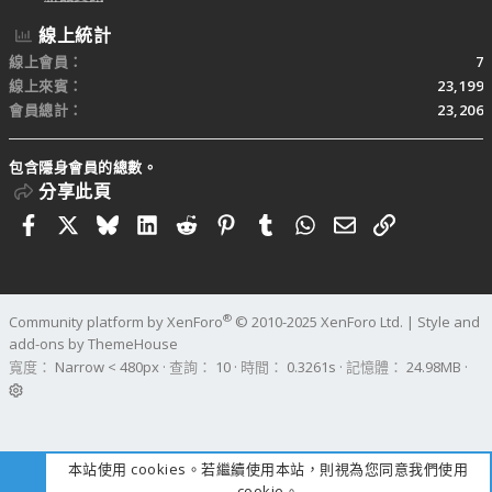
線上統計
線上會員
7
線上來賓
23,199
會員總計
23,206
包含隱身會員的總數。
分享此頁
Facebook
X
Bluesky
LinkedIn
Reddit
Pinterest
Tumblr
WhatsApp
電子郵件
連結
®
Community platform by XenForo
© 2010-2025 XenForo Ltd.
|
Style and
add-ons by ThemeHouse
寬度
查詢
10
時間
0.3261s
記憶體
24.98MB
本站使用 cookies。若繼續使用本站，則視為您同意我們使用
cookie。