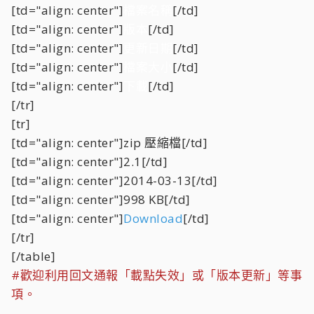
[td="align: center"]
檔案名稱
[/td]
[td="align: center"]
版本
[/td]
[td="align: center"]
更新日期
[/td]
[td="align: center"]
檔案大小
[/td]
[td="align: center"]
下載
[/td]
[/tr]
[tr]
[td="align: center"]zip 壓縮檔[/td]
[td="align: center"]2.1[/td]
[td="align: center"]2014-03-13[/td]
[td="align: center"]998 KB[/td]
[td="align: center"]
Download
[/td]
[/tr]
[/table]
#歡迎利用回文通報「載點失效」或「版本更新」等事
項。