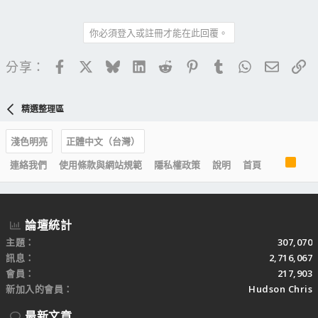
你必須登入或註冊才能在此回覆。
Facebook
X
Bluesky
LinkedIn
Reddit
Pinterest
Tumblr
WhatsApp
電子郵
連
分享：
精選整理區
淺色明亮
正體中文（台灣）
R
連絡我們
使用條款與網站規範
隱私權政策
說明
首頁
S
S
論壇統計
主題
307,070
訊息
2,716,067
會員
217,903
新加入的會員
Hudson Chris
最新文章