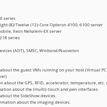
0 series
ight (8)/Twelve (12)-Core Opteron 4100, 6100 server
/mobile, Xeon Nehalem-EX server
218 series
Devices (ADT), SMSC, Winbond/Nuovoton
ut the guest VMs running on your host (Virtual PC 7
yer)
out the GPS, RFID, accelerator, temperature, etc. 
 about the (multi)-touch and pen interfaces.
out the SideShow devices.
ion about the imaging devices.