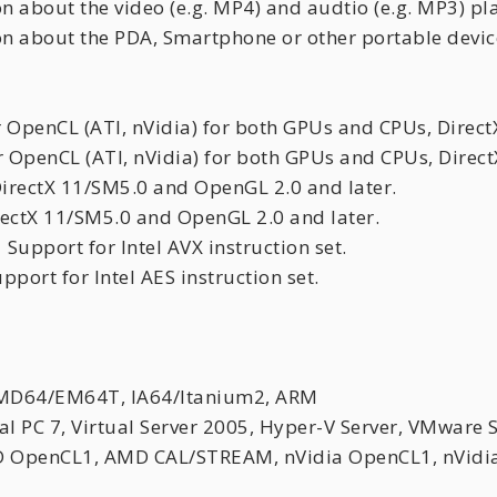
out the video (e.g. MP4) and audtio (e.g. MP3) pla
bout the PDA, Smartphone or other portable devic
OpenCL (ATI, nVidia) for both GPUs and CPUs, Direc
penCL (ATI, nVidia) for both GPUs and CPUs, Direc
irectX 11/SM5.0 and OpenGL 2.0 and later.
ctX 11/SM5.0 and OpenGL 2.0 and later.
pport for Intel AVX instruction set.
ort for Intel AES instruction set.
4/EM64T, IA64/Itanium2, ARM
Virtual Server 2005, Hyper-V Server, VMware Ser
1, AMD CAL/STREAM, nVidia OpenCL1, nVidia C