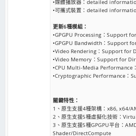
•媒體播放器：detailed information ab
•可攜式裝置：detailed information a
更新6種模組：
•GPGPU Processing：Support for 
•GPGPU Bandwidth：Support for O
•Video Rendering：Support for D
•Video Memory：Support for Dire
•CPU Multi-Media Performance：Su
•Cryptographic Performance：Supp
關鍵特性：
1、原生支援4種架構：x86, x64/AMD6
2、原生支援5種虛擬化技術：Virtual PC 7, 
3、原生支援5種GPGPU平台：AMD OpenCL
Shader/DirectCompute