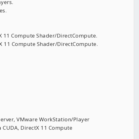
yers.
es.
tX 11 Compute Shader/DirectCompute.
tX 11 Compute Shader/DirectCompute.
ver, VMware WorkStation/Player
UDA, DirectX 11 Compute