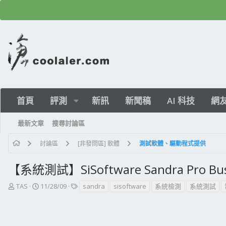
首頁
評測
新訊
新聞稿
AI 科技
網
最新文章
搜尋討論區
討論區
[非發問區] 軟體
測試軟體、驅動程式提供
【系統測試】SiSoftware Sandra Pro 
主
開
標
TAS
11/28/09
sandra
sisoftware
系統檢測
系統測試
題
始
籤
發
日
起
期
人