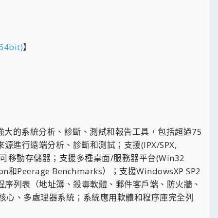
64bit)
】
ssistant)一套功能強大的系統分析、診斷、測試和報告工具，包括超過75
源進行遠端分析、診斷和測試；支援(IPX/SPX,
PI)存儲器和可移動存儲器；支援多種桌面/服務器平台(Win32
tion和Peerage Benchmarks）；支援WindowsXP SP2
；關鍵應用程序列表（地址簿、殺毒軟體、郵件客戶端、防火牆、
多核心、多處理器系統；系統應用軟體和程序庫完全列