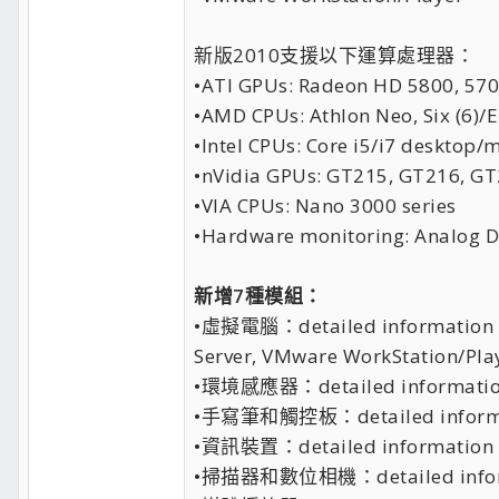
新版2010支援以下運算處理器：
•ATI GPUs: Radeon HD 5800, 570
•AMD CPUs: Athlon Neo, Six (6)/E
•Intel CPUs: Core i5/i7 desktop
•nVidia GPUs: GT215, GT216, GT
•VIA CPUs: Nano 3000 series
•Hardware monitoring: Analog 
新增7種模組：
•虛擬電腦：detailed information abo
Server, VMware WorkStation/Pla
•環境感應器：detailed information ab
•手寫筆和觸控板：detailed information
•資訊裝置：detailed information ab
•掃描器和數位相機：detailed informat