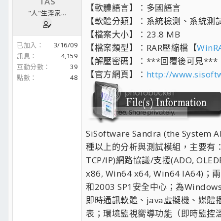
TAS
【軟體語言】：多國語言
"人"生淫家...
【軟體分類】：系統檢測、系統測試、
【檔案大小】：23.8 MB
已加入
3/16/09
【檔案類型】：RAR壓縮檔【
WinRA
訊息
4,159
【解壓密碼】：***回覆後可見***
互動分數
39
【官方網頁】：
http://www.sisoft
點數
48
SiSoftware Sandra (the Sy
種以上的分析與測試模組，主要有：能連
TCP/IP)網路協議/支援(ADO, OL
x86, Win64 x64, Win64 IA64
和2003 SP1安全中心；為Wind
即時通訊軟體、java虛擬機、媒
表；環境監視嚮導功能（即時監控