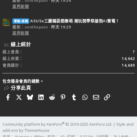
最新：soothepain
昨天 19:34
業界新聞
ASUSx三麗鷗耍酷聯萌 潮玩開學祭搶抱AI筆電！
筆電/桌機
最新：soothepain
昨天 19:29
業界新聞
線上統計
線上會員
7
線上來賓
14,642
會員總計
14,649
包含隱身會員的總數。
分享此頁
Facebook
X
Bluesky
LinkedIn
Reddit
Pinterest
Tumblr
WhatsApp
電子郵件
連結
®
Community platform by XenForo
© 2010-2025 XenForo Ltd.
|
Style and
add-ons by ThemeHouse
寬度
查詢
10
時間
0.3224s
記憶體
25.14MB