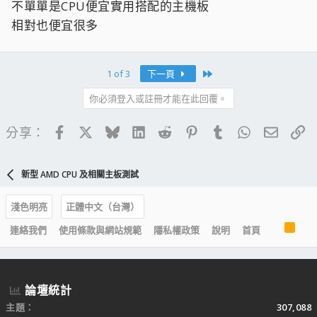
不單單是CPU便宜實用搭配的主機板
相對也便宜很多
Last
1 of 3
下一頁
你必須登入或註冊才能在此回覆。
Facebook
X
Bluesky
LinkedIn
Reddit
Pinterest
Tumblr
WhatsApp
電子郵
連
分享：
新型 AMD CPU 及相關主板測試
淺色明亮
正體中文（台灣）
R
連絡我們
使用條款與網站規範
隱私權政策
說明
首頁
S
S
論壇統計
主題
307,088