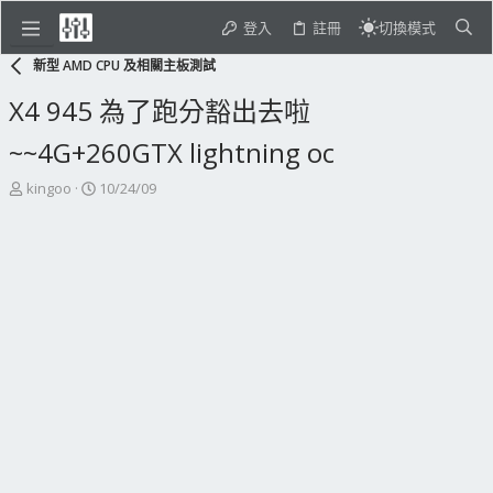
登入
註冊
切換模式
新型 AMD CPU 及相關主板測試
X4 945 為了跑分豁出去啦
~~4G+260GTX lightning oc
主
開
kingoo
10/24/09
題
始
發
日
起
期
人