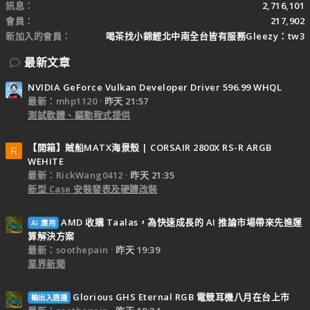
訊息
2,716,101
會員
217,902
新加入的會員
喝茶找小錦鯉北中南全台皆有服務Gleezy：tw3
最新文章
NVIDIA GeForce Vulkan Developer Driver 596.99 WHQL
最新：mhp1120
昨天 21:57
測試軟體、驅動程式提供
【開箱】賊船MATX海景殼 | CORSAIR 2800X RS-R ARGB
R
WEHITE
最新：RickWang0412
昨天 21:35
新型 Case 安裝發表及硬體改裝
AMD 收購 Taalas，為快速成長的 AI 推論市場帶來先進運
AI 應用
算解決方案
最新：soothepain
昨天 19:39
業界新聞
Glorious GHS Eternal RGB 電競耳機八月在台上市
輸出入週邊