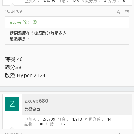
已加入
9/6/09
訊息
426
互動分數
0
點數
0
10/24/09
#5
eLove 說：
請問溫度在待機跟跑分時是多少 ?
散熱器是 ?
待機:46
跑分58
散熱:Hyper 212+
zxcvb680
Z
榮譽會員
已加入
2/5/09
訊息
1,913
互動分數
14
點數
38
年齡
36