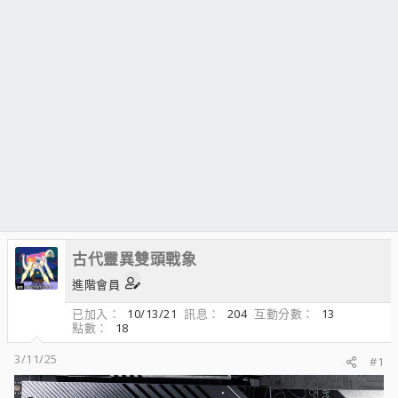
古代靈異雙頭戰象
進階會員
已加入
10/13/21
訊息
204
互動分數
13
點數
18
3/11/25
#1