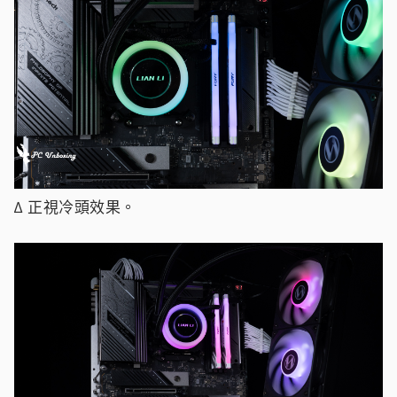
∆ 正視冷頭效果。