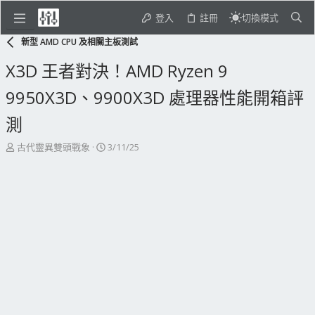
登入
註冊
切換模式
新型 AMD CPU 及相關主板測試
X3D 王者對決！AMD Ryzen 9
9950X3D、9900X3D 處理器性能開箱評
測
主
開
古代靈異雙頭戰象
3/11/25
題
始
發
日
起
期
人