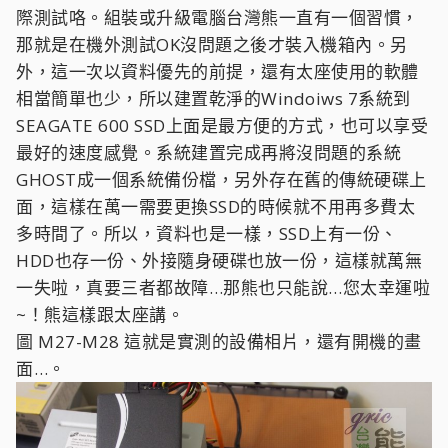
際測試咯。組裝或升級電腦台灣熊一直有一個習慣，
那就是在機外測試OK沒問題之後才裝入機箱內。另
外，這一次以資料優先的前提，還有太座使用的軟體
相當簡單也少，所以建置乾淨的Windoiws 7系統到
SEAGATE 600 SSD上面是最方便的方式，也可以享受
最好的速度感覺。系統建置完成再將沒問題的系統
GHOST成一個系統備份檔，另外存在舊的傳統硬碟上
面，這樣在萬一需要更換SSD的時候就不用再多費太
多時間了。所以，資料也是一樣，SSD上有一份、
HDD也存一份、外接隨身硬碟也放一份，這樣就萬無
一失啦，真要三者都故障…那熊也只能說…您太幸運啦
~！熊這樣跟太座講。
圖 M27-M28 這就是實測的設備相片，還有開機的畫
面…。