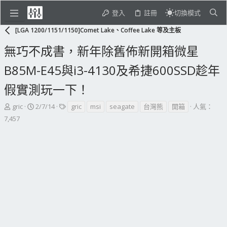
登入
註冊
切換模式
[LGA 1200/1151/1150]Comet Lake、Coffee Lake 等及主板
無巧不成書，新年除舊佈新開箱微星
B85M-E45與i3-4130及希捷600SSD趁年
假實測玩一下！
主
開
標
gric
2/7/14
gric
msi
seagate
台灣熊
開箱
人氣：
題
始
籤
7,457
發
日
起
期
人