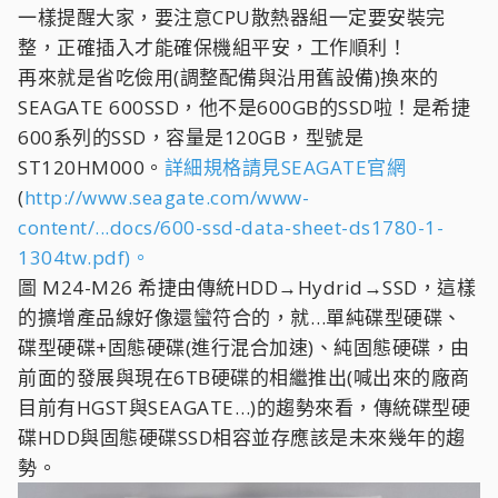
一樣提醒大家，要注意CPU散熱器組一定要安裝完
整，正確插入才能確保機組平安，工作順利！
再來就是省吃儉用(調整配備與沿用舊設備)換來的
SEAGATE 600SSD，他不是600GB的SSD啦！是希捷
600系列的SSD，容量是120GB，型號是
ST120HM000。
詳細規格請見SEAGATE官網
(
http://www.seagate.com/www-
content/...docs/600-ssd-data-sheet-ds1780-1-
1304tw.pdf)。
圖 M24-M26 希捷由傳統HDD→Hydrid→SSD，這樣
的擴增產品線好像還蠻符合的，就…單純碟型硬碟、
碟型硬碟+固態硬碟(進行混合加速)、純固態硬碟，由
前面的發展與現在6TB硬碟的相繼推出(喊出來的廠商
目前有HGST與SEAGATE…)的趨勢來看，傳統碟型硬
碟HDD與固態硬碟SSD相容並存應該是未來幾年的趨
勢。