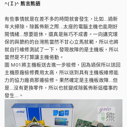
^(Ｉ)^ 熊言熊語
有些事情就是在差不多的時間就會發生，比如…過新
年大掃除，除舊佈新之際…太座的電腦主機也能剛好
鬧情緒…想要退休，還真是無巧不成書。一向講究環
保的與節約的台灣熊當然不甘心立馬就範，所以也將
就自行維修測試了一下，發現故障的是主機板，所以
當然是不打算讓主機倦勤。
圖 M01將主機板送去進一步檢修，因為過保所以送回
主機原廠檢修費用太高，所以送到具有主機板維修能
力的協力廠商那邊檢修。果然確定是主機板故障…但
是…沒有更換零件，所以也就變成除舊佈新這檔事的
發生…。