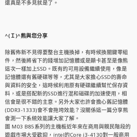
還真是不多見就是了。
^(Ｉ)^熊與您分享
除舊佈新不見得要整台主機換掉，有時候換關鍵零組
件，然後將省下的錢增加記憶體或是顯卡甚至是像熊
這次一樣加上SSD。既有的可用設備繼續使用，像是
記憶體還有舊硬碟等等，尤其是大家擔心SSD的壽命
與資料的安全，這時候利用原有硬碟繼續幫忙保存資
料，或是搭配新的SSD進行混和磁碟的加速使用，相
信會是很不錯的主意。另外大家也許會擔心舊記憶體
(DDR3-1333)會不會拖垮效能？沒關係這一篇分享熊
會測一下系統效能讓大家了解。
圖 M03 B85系列的主機板近年來在商用與親民階段的
遊戲市場大受歡迎，intel的Core i3-4130對一般商用