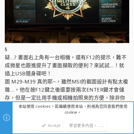
§
疑…? 畫面右上角有一台相機，還有F12的提示，難不
成微星也跟進提升了畫面擷取的便利？來試試…！就
插上USB隨身碟吧！
圖 M29-M39 真的耶~，雖然MSI的截圖設計有點太複
雜…，他在按F12鍵之後還要按兩次ENTER鍵才會儲
存，但是一定比用手機或相機拍照來的方便，除非你
只拍一張然後馬上用手機寄送給別人，不然相信這樣
本站使用 cookies。若繼續使用本站，則視為您同意我們使用
cookie。
的功能對玩家或是MIS一定是有幫助的。
Accept
學習更多內容。……