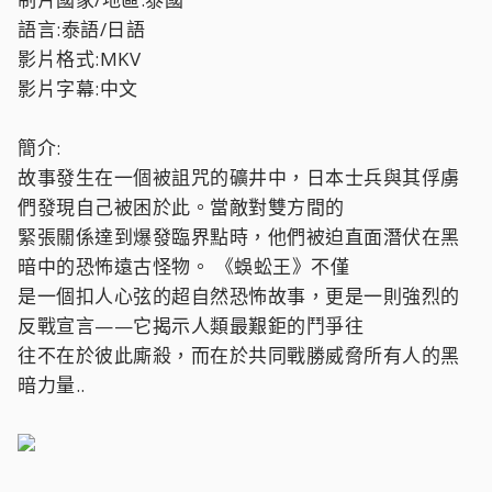
語言:泰語/日語
影片格式:MKV
影片字幕:中文
簡介:
故事發生在一個被詛咒的礦井中，日本士兵與其俘虜
們發現自己被困於此。當敵對雙方間的
緊張關係達到爆發臨界點時，他們被迫直面潛伏在黑
暗中的恐怖遠古怪物。 《蜈蚣王》不僅
是一個扣人心弦的超自然恐怖故事，更是一則強烈的
反戰宣言——它揭示人類最艱鉅的鬥爭往
往不在於彼此廝殺，而在於共同戰勝威脅所有人的黑
暗力量..