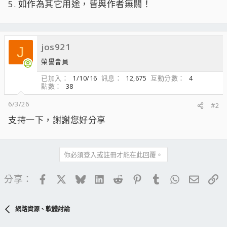
5. 如作為其它用途，皆與作者無關！
jos921
J
榮譽會員
已加入
1/10/16
訊息
12,675
互動分數
4
點數
38
6/3/26
#2
支持一下，謝謝您好分享
你必須登入或註冊才能在此回覆。
Facebook
X
Bluesky
LinkedIn
Reddit
Pinterest
Tumblr
WhatsApp
電子郵
連
分享：
網路資源、軟體討論