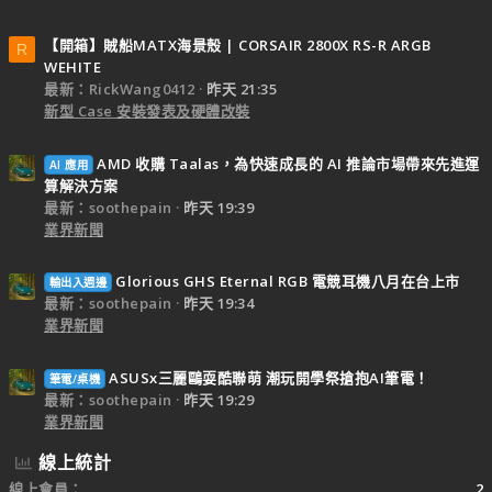
【開箱】賊船MATX海景殼 | CORSAIR 2800X RS-R ARGB
R
WEHITE
最新：RickWang0412
昨天 21:35
新型 Case 安裝發表及硬體改裝
AMD 收購 Taalas，為快速成長的 AI 推論市場帶來先進運
AI 應用
算解決方案
最新：soothepain
昨天 19:39
業界新聞
Glorious GHS Eternal RGB 電競耳機八月在台上市
輸出入週邊
最新：soothepain
昨天 19:34
業界新聞
ASUSx三麗鷗耍酷聯萌 潮玩開學祭搶抱AI筆電！
筆電/桌機
最新：soothepain
昨天 19:29
業界新聞
線上統計
線上會員
2