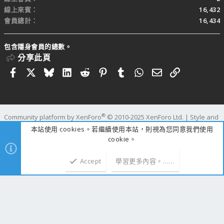
線上來賓
16,432
會員總計
16,434
包含隱身會員的總數。
分享此頁
Facebook
X
Bluesky
LinkedIn
Reddit
Pinterest
Tumblr
WhatsApp
電子郵件
連結
®
Community platform by XenForo
© 2010-2025 XenForo Ltd.
|
Style and
add-ons by ThemeHouse
本站使用 cookies。若繼續使用本站，則視為您同意我們使用
寬度
查詢
12
時間
0.3445s
記憶體
25.01MB
cookie。
Accept
學習更多內容。……
上方
下方