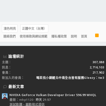
淺色明亮
正體中文（台灣）
R
連絡我們
使用條款與網站規範
隱私權政策
說明
首頁
S
S
論壇統計
主題
307,088
訊息
2,716,103
會員
217,902
新加入的會員
喝茶找小錦鯉北中南全台皆有服務Gleezy：tw3
最新文章
NVIDIA GeForce Vulkan Developer Driver 596.99 WHQL
最新：mhp1120
昨天 21:57
測試軟體、驅動程式提供