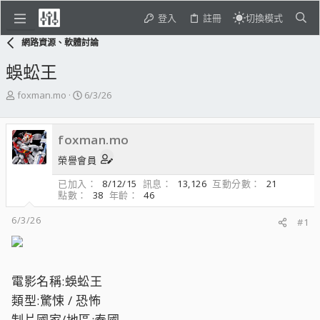
登入
註冊
切換模式
網路資源、軟體討論
蜈蚣王
主
開
foxman.mo
6/3/26
題
始
發
日
起
期
foxman.mo
人
榮譽會員
已加入
8/12/15
訊息
13,126
互動分數
21
點數
38
年齡
46
6/3/26
#1
電影名稱:蜈蚣王
類型:驚悚 / 恐怖
制片國家/地區:泰國