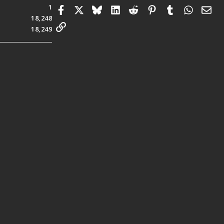
1
Facebook
X
Bluesky
LinkedIn
Reddit
Pinterest
Tumblr
Whats
電
18,248
連結
18,249