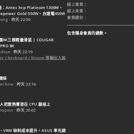
線上會員
Antec hcp Platinum 1300W、
線上來賓
ruepower Gold 550W、台達電450W
會員總計
ong
昨天 22:50
包含隱身會員的總數。
8K三模輕量滑鼠 | COUGAR
PRO 8K
dtan
昨天 22:19
or / Keyboard / Mouse 等輸出入設
鏡妹
eChow
昨天 22:16
人把散熱膏塗在 CPU 腳座上
epain
昨天 20:02
B、VRM 缺料成本提升，ASUS 率先調