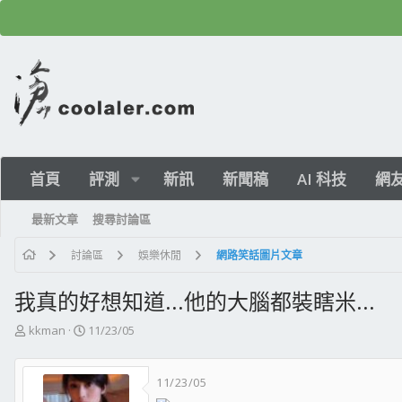
首頁
評測
新訊
新聞稿
AI 科技
網
最新文章
搜尋討論區
討論區
娛樂休閒
網路笑話圖片文章
我真的好想知道...他的大腦都裝瞎米...
主
開
kkman
11/23/05
題
始
發
日
11/23/05
起
期
人