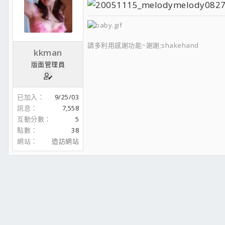
請多利用感謝功能~謝謝;shakehand
kkman
版面管理員
已加入
9/25/03
訊息
7,558
互動分數
5
點數
38
網站
造訪網站