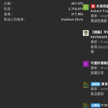
主題
307,070
未使用過：
售
E
訊息
2,716,071
Antect T
會員
217,903
最新：engt
新加入的會員
Hudson Chris
電源供應器
【開箱】平價
REVENGER 
最新：frien
新型 Monit
備
可愛好看眼
B
最新：Bruc
美圖分享
真有
處理器
最新：sooth
新品資訊
PC
主機板