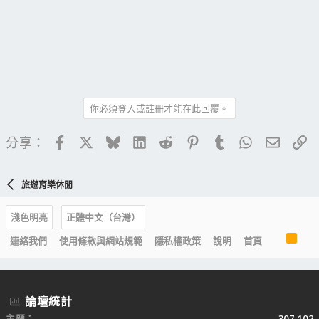
你必須登入或註冊才能在此回覆。
Facebook
X
Bluesky
LinkedIn
Reddit
Pinterest
Tumblr
WhatsApp
電子郵
連
分享：
旅遊育樂休閒
淺色明亮
正體中文（台灣）
R
連絡我們
使用條款與網站規範
隱私權政策
說明
首頁
S
S
論壇統計
主題
307,102