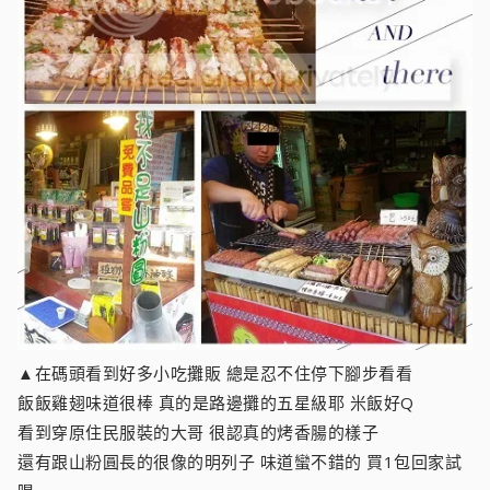
▲在碼頭看到好多小吃攤販 總是忍不住停下腳步看看
飯飯雞翅味道很棒 真的是路邊攤的五星級耶 米飯好Q
看到穿原住民服裝的大哥 很認真的烤香腸的樣子
還有跟山粉圓長的很像的明列子 味道蠻不錯的 買1包回家試