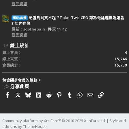
新品資訊
硬體貴到買不起？Take-Two CEO 認為低延遲雲端遊戲
電玩/軟體
3 年內翻倍
最新：soothepain
昨天 11:42
新品資訊
線上統計
線上會員
4
線上來賓
15,746
會員總計
15,750
包含隱身會員的總數。
分享此頁
Facebook
X
Bluesky
LinkedIn
Reddit
Pinterest
Tumblr
WhatsApp
電子郵件
連結
®
Community platform by XenForo
© 2010-2025 XenForo Ltd.
|
Style and
add-ons by ThemeHouse