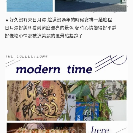
▲好久沒有來日月潭 趁還沒過年的時候安排一趟旅程
日月潭好美!!! 看到這麼漂亮的景色 頓時心情變得好平靜
好像壞心情都被這美麗的風景給趕跑了