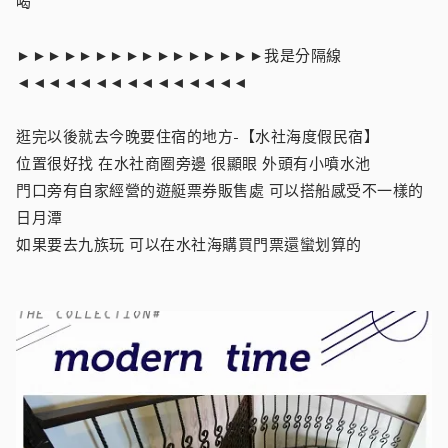
喝
►►►►►►►►►►►►►►►►我是分隔線
◄◄◄◄◄◄◄◄◄◄◄◄◄◄◄
逛完以後就去今晚要住宿的地方-【水社海度假民宿】
位置很好找 在水社商圈旁邊 很顯眼 外頭有小噴水池
門口旁有自家經營的遊艇票券販售處 可以搭船感受不一樣的
日月潭
如果要去九族玩 可以在水社海購買門票還蠻划算的