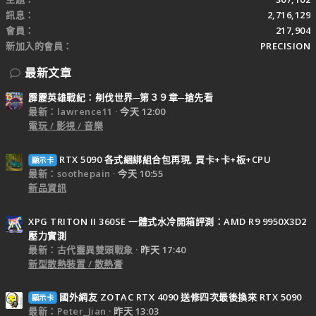
訊息
2,716,129
會員
217,904
新加入的會員
PRECISION
最新文章
霹靂英雄戰紀：刜伐世界─第３９章─搶先看
最新：lawrence11
今天 12:00
電玩 / 影視 / 音樂
RTX 5090 各式綑綁組合包再現, 買卡+卡+板+CPU
顯示卡
最新：soothepain
今天 10:55
新品資訊
XPG TRITON II 360SE 一體式水冷開箱評測：AMD R9 9950X3D2
壓力實測
最新：古代靈異雙頭戰象
昨天 17:40
新型散熱裝置 / 散熱膏
國外網友 ZOTAC RTX 4090 送修四次最後換來 RTX 5090
顯示卡
最新：Peter_Jian
昨天 13:03