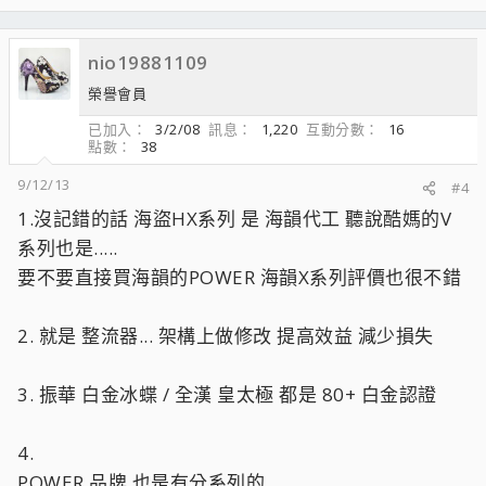
nio19881109
榮譽會員
已加入
3/2/08
訊息
1,220
互動分數
16
點數
38
9/12/13
#4
1.沒記錯的話 海盜HX系列 是 海韻代工 聽說酷媽的V
系列也是.....
要不要直接買海韻的POWER 海韻X系列評價也很不錯
2. 就是 整流器... 架構上做修改 提高效益 減少損失
3. 振華 白金冰蝶 / 全漢 皇太極 都是 80+ 白金認證
4.
POWER 品牌 也是有分系列的...