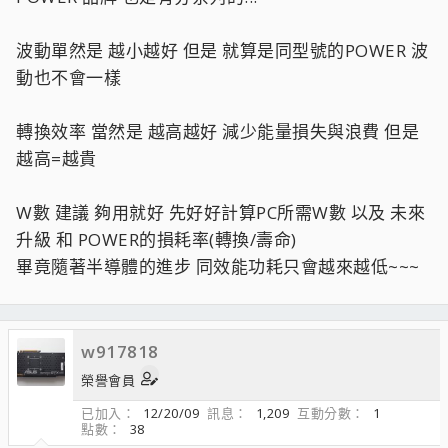
波動單然是 越小越好 但是 就算是同型號的POWER 波
動也不會一樣
轉換效率 當然是 越高越好 減少能量損失與浪費 但是
越高=越貴
W數 建議 夠用就好 先好好計算PC所需W數 以及 未來
升級 和 POWER的損耗率(轉換/壽命)
畢竟隨著半導體的進步 同效能功耗只會越來越低~~~
w917818
榮譽會員
已加入
12/20/09
訊息
1,209
互動分數
1
點數
38