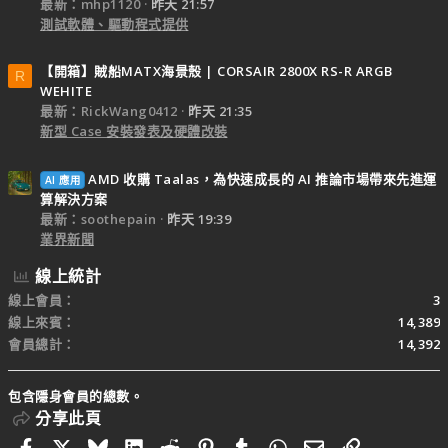
最新：mhp1120
昨天 21:57
測試軟體、驅動程式提供
【開箱】賊船MATX海景殼 | CORSAIR 2800X RS-R ARGB
R
WEHITE
最新：RickWang0412
昨天 21:35
新型 Case 安裝發表及硬體改裝
AMD 收購 Taalas，為快速成長的 AI 推論市場帶來先進運
AI 應用
算解決方案
最新：soothepain
昨天 19:39
業界新聞
線上統計
線上會員
3
線上來賓
14,389
會員總計
14,392
包含隱身會員的總數。
分享此頁
Facebook
X
Bluesky
LinkedIn
Reddit
Pinterest
Tumblr
WhatsApp
電子郵件
連結