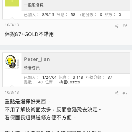
一般般會員
已加入
8/9/13
訊息
58
互動分數
0
點數
0
10/3/13
#6
保銳87+GOLD不錯用
Peter_Jian
榮譽會員
已加入
1/24/04
訊息
3,118
互動分數
87
點數
48
位置
桃園Costco
10/3/13
#7
重點是選擇好東西。
不用了解技術面太多，反而會猶豫去決定。
看保固長短與送修方便不方便。