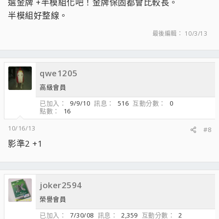
選金牌 +半模組化吧！金牌保固都會比較長。
半模組好整線。
最後編輯：
10/3/13
qwe1205
高級會員
已加入
9/9/10
訊息
516
互動分數
0
點數
16
10/16/13
#8
影準2 +1
joker2594
榮譽會員
已加入
7/30/08
訊息
2,359
互動分數
2