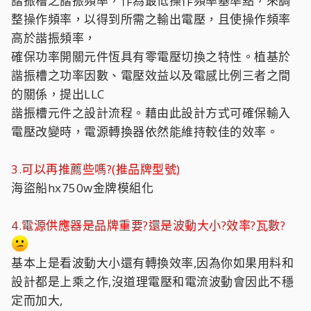
諧振槽之諧振頻率，作為最低操作頻率基準點，來調
整操作頻率，以得到所需之輸出電壓，且使操作頻率
高於諧振頻率，
確保功率開關元件恆具有零電壓切換之特性。植基於
諧振槽之功率因數、電壓效益以及電感比例三者之間
的關係，提出LLC
諧振槽元件之設計流程。藉由此設計方式可確保輸入
電壓改變時，電源轉換器依然能維持較佳的效率。
3.可以再推薦些嗎?(推品牌型號)
海盜船hx750w金牌模組化
4.電源供應器是品牌重要?還是波動大小?效率?瓦數?
基本上是看波動大小還有轉換效率,因為你如果用料和
設計都是上乘之作,沒道理電壓和電流波動會因此不穩
定而加大,