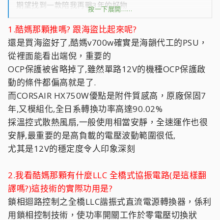
期望找到一款陪我再戰3年的好物
按一下展開……
1.酷媽那顆推嗎? 跟海盜比起來呢?
1.酷媽那顆推嗎? 跟海盜比起來呢?
2.我看酷媽那顆有什麼LLC 全橋式協振電路(是這樣翻譯
還是買海盜好了,酷媽v700w確實是海韻代工的PSU，
嗎?)這技術的實際功用是?
從裡面能看出端倪，重要的
3.可以再推薦些嗎?(推品牌型號)
OCP保護被省略掉了,雖然單路12V的機種OCP保護啟
4.電源供應器是品牌重要?還是波動大小?效率?瓦數?
動的條件都偏高就是了.
而CORSAIR HX750W優點是附件質感高，原廠保固7
年,又模組化,全日系轉換功率高達90.02%
採溫控式散熱風扇,一般使用相當安靜，全速運作也很
安靜,最重要的是高負載的電壓波動範圍很低,
尤其是12V的穩定度令人印象深刻
2.我看酷媽那顆有什麼LLC 全橋式協振電路(是這樣翻
譯嗎?)這技術的實際功用是?
鎖相迴路控制之全橋LLC諧振式直流電源轉換器，係利
用鎖相控制技術，使功率開關工作於零電壓切換狀