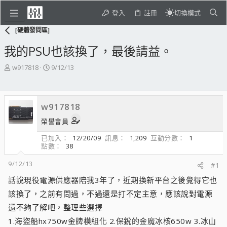
登入
註冊
切換模式
[硬體發問區]
我的PSU也該換了，最後請益。
主
開
w917818
9/12/13
題
始
發
日
起
期
w917818
人
榮譽會員
已加入
12/20/09
訊息
1,209
互動分數
1
點數
38
9/12/13
#1
話說現役電源供應器陪我3年了，近期換新平台之後覺得它也
該換了，之前有問過，不過還是打不定主意，應該說對電源
還不夠了解吧，整理些選擇
1.海盜船hx750w金牌模組化 2.保銳的金魔冰核650w 3.冰山