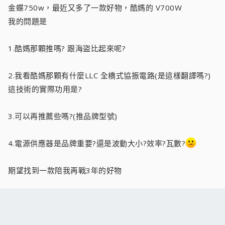
金蝶750w，最近又多了一款好物，酷媽的 V700W
我的問題是
1.酷媽那顆推嗎? 跟海盜比起來呢?
2.我看酷媽那顆有什麼LLC 全橋式協振電路(是這樣翻譯嗎?)
這技術的實際功用是?
3.可以再推薦些嗎?(推品牌型號)
4.電源供應器是品牌重要?還是波動大小?效率?瓦數?
期望找到一款陪我再戰3年的好物