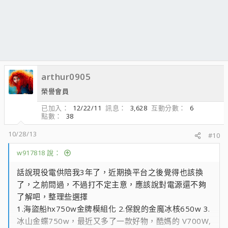
arthur0905
榮譽會員
已加入
12/22/11
訊息
3,628
互動分數
6
點數
38
10/28/13
#10
w917818 說：
話說現役電供陪我3年了，近期換平台之後覺得也該換
了，之前問過，不過打不定主意，應該說對電源還不夠
了解吧，整理些選擇
1.海盜船hx750w金牌模組化 2.保銳的金魔冰核650w 3.
冰山金蝶750w，最近又多了一款好物，酷媽的 V700W,