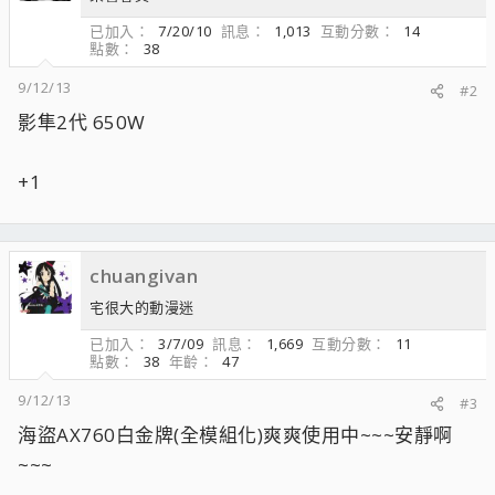
已加入
7/20/10
訊息
1,013
互動分數
14
點數
38
9/12/13
#2
影隼2代 650W
+1
chuangivan
宅很大的動漫迷
已加入
3/7/09
訊息
1,669
互動分數
11
點數
38
年齡
47
9/12/13
#3
海盜AX760白金牌(全模組化)爽爽使用中~~~安靜啊
~~~