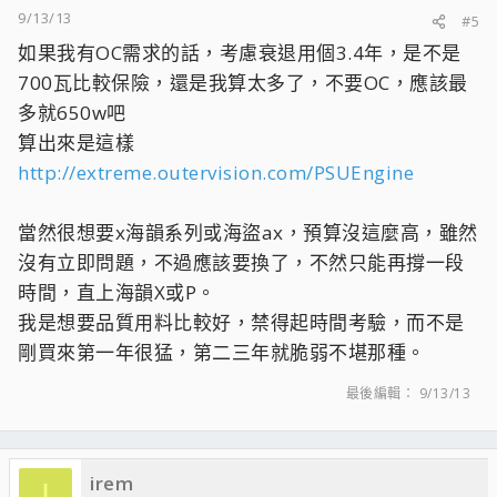
9/13/13
#5
如果我有OC需求的話，考慮衰退用個3.4年，是不是
700瓦比較保險，還是我算太多了，不要OC，應該最
多就650w吧
算出來是這樣
http://extreme.outervision.com/PSUEngine
當然很想要x海韻系列或海盜ax，預算沒這麼高，雖然
沒有立即問題，不過應該要換了，不然只能再撐一段
時間，直上海韻X或P。
我是想要品質用料比較好，禁得起時間考驗，而不是
剛買來第一年很猛，第二三年就脆弱不堪那種。
最後編輯：
9/13/13
irem
I