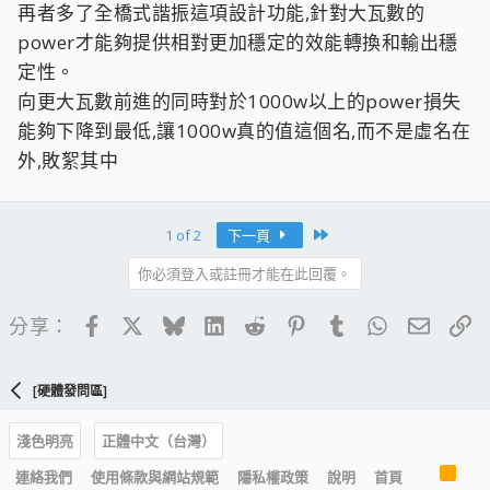
再者多了全橋式諧振這項設計功能,針對大瓦數的
power才能夠提供相對更加穩定的效能轉換和輸出穩
定性。
向更大瓦數前進的同時對於1000w以上的power損失
能夠下降到最低,讓1000w真的值這個名,而不是虛名在
外,敗絮其中
Last
1 of 2
下一頁
你必須登入或註冊才能在此回覆。
Facebook
X
Bluesky
LinkedIn
Reddit
Pinterest
Tumblr
WhatsApp
電子郵
連
分享：
[硬體發問區]
淺色明亮
正體中文（台灣）
R
連絡我們
使用條款與網站規範
隱私權政策
說明
首頁
S