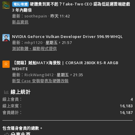
硬體貴到買不起？Take-Two CEO 認為低延遲雲端遊戲
電玩/軟體
3 年內翻倍
最新：soothepain
昨天 11:42
新品資訊
NVIDIA GeForce Vulkan Developer Driver 596.99 WHQL
最新：mhp1120
星期五，21:57
測試軟體、驅動程式提供
【開箱】賊船MATX海景殼 | CORSAIR 2800X RS-R ARGB
R
WEHITE
最新：RickWang0412
星期五，21:35
新型 Case 安裝發表及硬體改裝
線上統計
線上會員
4
線上來賓
16,183
會員總計
16,187
包含隱身會員的總數。
分享此頁