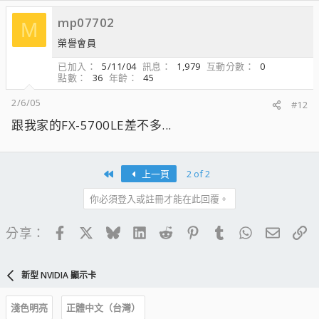
mp07702
M
榮譽會員
已加入
5/11/04
訊息
1,979
互動分數
0
點數
36
年齡
45
2/6/05
#12
跟我家的FX-5700LE差不多...
First
上一頁
2 of 2
你必須登入或註冊才能在此回覆。
Facebook
X
Bluesky
LinkedIn
Reddit
Pinterest
Tumblr
WhatsApp
電子郵
連
分享：
新型 NVIDIA 顯示卡
淺色明亮
正體中文（台灣）