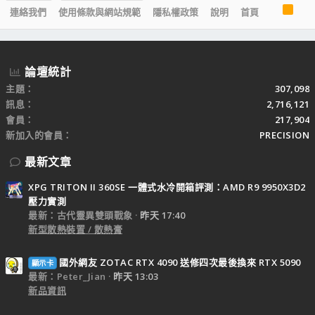
R
連絡我們
使用條款與網站規範
隱私權政策
說明
首頁
S
S
論壇統計
主題
307,098
訊息
2,716,121
會員
217,904
新加入的會員
PRECISION
最新文章
XPG TRITON II 360SE 一體式水冷開箱評測：AMD R9 9950X3D2
壓力實測
最新：古代靈異雙頭戰象
昨天 17:40
新型散熱裝置 / 散熱膏
國外網友 ZOTAC RTX 4090 送修四次最後換來 RTX 5090
顯示卡
最新：Peter_Jian
昨天 13:03
新品資訊