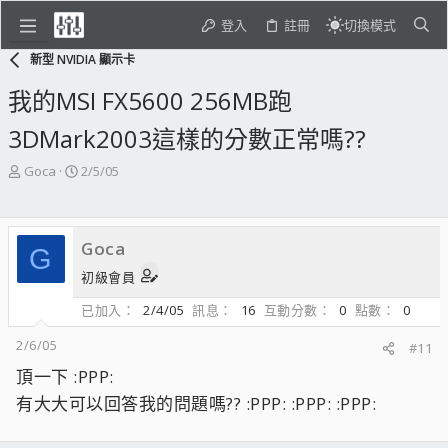
登入
註冊
切換模式
新型 NVIDIA 顯示卡
我的MSI FX5600 256MB跑
3DMark2003這樣的分數正常嗎??
主
開
Goca
2/5/05
題
始
發
日
起
期
Goca
人
G
初級會員
已加入
2/4/05
訊息
16
互動分數
0
點數
0
2/6/05
#11
頂一下 :PPP:
有大大可以回答我的問題嗎?? :PPP: :PPP: :PPP: