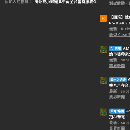
新加入的會員
喝茶找小錦鯉北中南全台皆有服務Gleezy：tw3
測試軟體、
【開箱】賊船M
R
RS-R ARGB
最新：Rick
新型 Cas
AM
AI 應用
論市場帶來
最新：sooth
業界新聞
輸出入週邊
機八月在台
最新：sooth
業界新聞
A
筆電/桌機
抱AI筆電！
最新：sooth
業界新聞