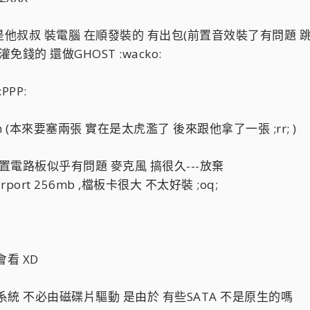
他叔叔 裝電腦 在順發裝的 有出包(前置音效裝了有問題 跳線帽
錢的 還做GHOST :wacko:
PP:
 (本來要塞兩張 實在是太虎濫了 後來跟他拿了一張 ;rr; )
置電路板似乎有問題 麥克風 搞很久---放棄
port 256mb ,檔板卡很大 不太好裝 ;oq;
看 XD
灌系統 不必由磁碟片驅動 是由於 有些SATA 不是原生的嗎