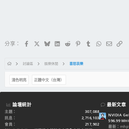
Facebook
X
Bluesky
LinkedIn
Reddit
Pinterest
Tumblr
WhatsApp
電子郵
連
分享：
討論區
娛樂休閒
喜怒哀樂
淺色明亮
正體中文（台灣）
論壇統計
最新文章
主題
307,088
NVIDIA Ge
訊息
2,716,103
596.99 WH
會員
217,902
最新：mhp1