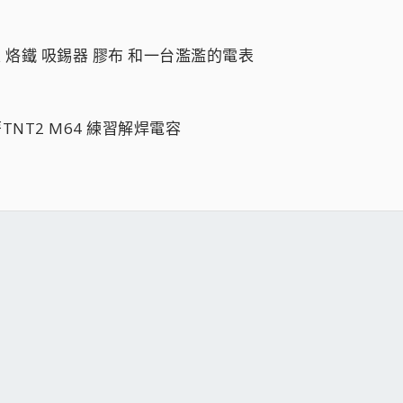
線 烙鐵 吸錫器 膠布 和一台濫濫的電表
著TNT2 M64 練習解焊電容