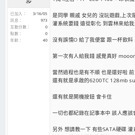
已加入
3/16/05
是同學 親戚 女兒的 沒玩遊戲,上次是
訊息
973
灌系統要錢 遠從彰化 到雲林來給我灌免
互動分數
0
點數
0
沒有誤懦O 給了我便當 跟一杯飲料 :P
年齡
40
第一次有人給我錢 感覺真好 mooon
當然過程也是有不順 也是還好啦 前
還有就是承啟的6200TC 128mb sur
還有就是開機按鈕 會卡住
一切也都紀錄在記事本中 該人應該會
另外 想請教一下 有些SATA硬碟 