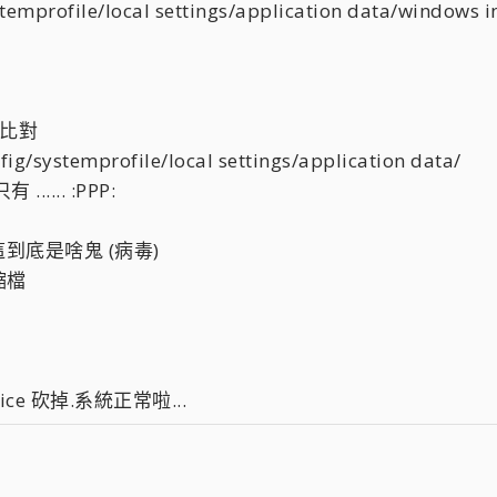
emprofile/local settings/application data/windows i
去比對
/systemprofile/local settings/application data/
...... :PPP:
ice 這到底是啥鬼 (病毒)
縮檔
rvice 砍掉.系統正常啦...