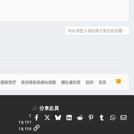
你必須登入或註冊才能在此回覆。
R
連絡我們
使用條款與網站規範
隱私權政策
說明
首頁
S
S
分享此頁
1
Facebook
X
Bluesky
LinkedIn
Reddit
Pinterest
Tumblr
Whats
電
18,157
連結
18,158