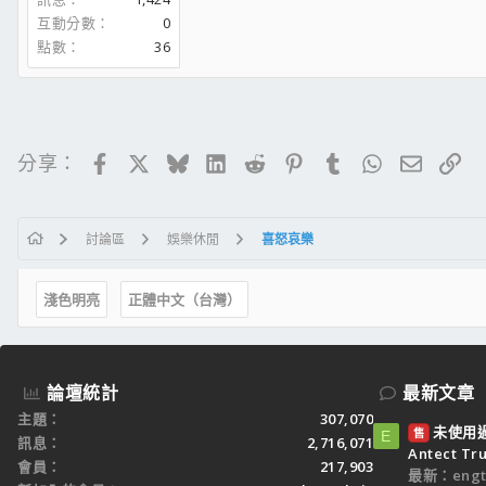
互動分數
0
點數
36
Facebook
X
Bluesky
LinkedIn
Reddit
Pinterest
Tumblr
WhatsApp
電子郵
連
分享：
討論區
娛樂休閒
喜怒哀樂
淺色明亮
正體中文（台灣）
論壇統計
最新文章
主題
307,070
未使用過：
售
E
訊息
2,716,071
Antect T
會員
217,903
最新：engt