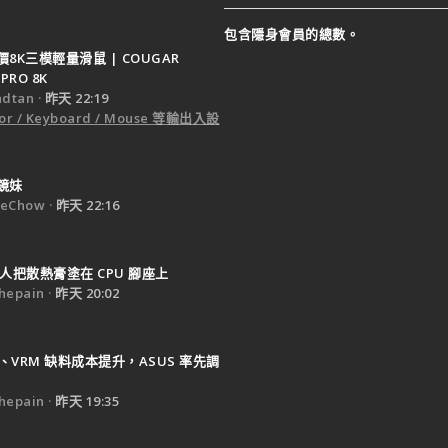
包含隱身會員的總數。
8K三模輕量滑鼠 | COUGAR
PRO 8K
dtan
昨天 22:19
or / Keyboard / Mouse 等輸出入設
鏡妹
eChow
昨天 22:16
人把散熱膏塗在 CPU 腳座上
epain
昨天 20:02
B、VRM 缺料成本提升，ASUS 率先調
epain
昨天 19:35