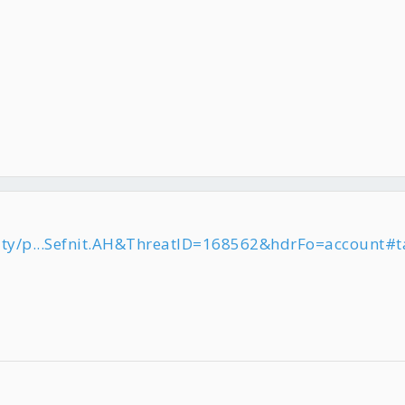
rity/p...Sefnit.AH&ThreatID=168562&hdrFo=account#