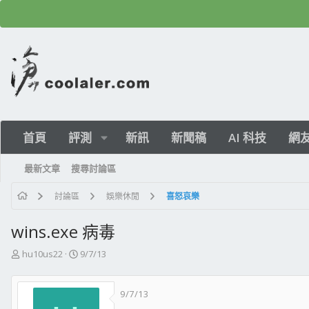
首頁
評測
新訊
新聞稿
AI 科技
網
最新文章
搜尋討論區
討論區
娛樂休閒
喜怒哀樂
wins.exe 病毒
主
開
hu10us22
9/7/13
題
始
發
日
9/7/13
起
期
人