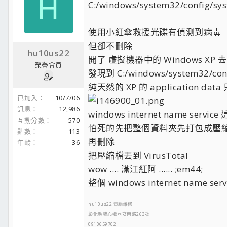
H
C:/windows/system32/config/syst
使用小紅傘救援光碟有偵測到病毒
但卻不刪除
hu10us22
開了 虛擬機器中的 Windows XP 
榮譽會員
發現到 C:/windows/system32/config
純天然的 XP 的 application data 只有 
已加入
10/7/06
訊息
12,986
windows internet name serv
互動分數
570
怕死的先把整個資料夾先打包成壓
點數
113
再刪除
年齡
36
把壓縮檔丟到 VirusTotal
wow .... 滿江紅阿 ...... ;em44;
整個 windows internet name se
hu10us22 電腦維修
彰化縣埔心鄉西安南路263號
0910659702