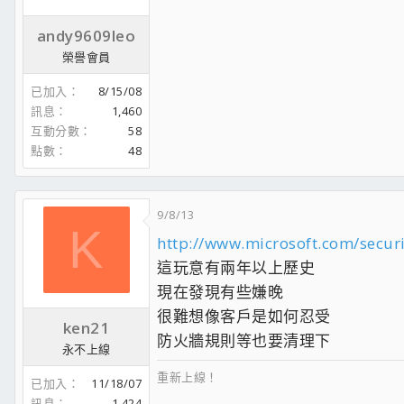
andy9609leo
榮譽會員
已加入
8/15/08
訊息
1,460
互動分數
58
點數
48
9/8/13
K
http://www.microsoft.com/secu
這玩意有兩年以上歷史
現在發現有些嫌晚
很難想像客戶是如何忍受
ken21
防火牆規則等也要清理下
永不上線
重新上線！
已加入
11/18/07
訊息
1,424