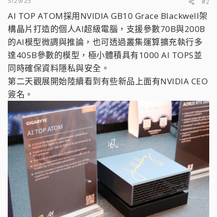
5/29/25
#2
AI TOP ATOM採用NVIDIA GB10 Grace Blackwell架
構晶片打造的個人AI超級電腦，支援參數70B與200B
的AI模型微調與推論，也可透過叢集運算擴充執行多
達405B參數的模型，極小體積具有1000 AI TOPS並
同時確保資料隱私與安全。
第二天觀展開始陸續看到有些新品上面有NVIDIA CEO
簽名。