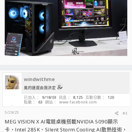
windwithme
風的速度由我決定
已加入
9/18/03
訊息
8,125
互動分數
120
點數
63
網站
www.facebook.com
5/29/25
#3
MEG VISION X AI電競桌機搭載NVIDIA 5090顯示
卡、Intel 285K、Silent Storm Cooling AI散熱技術，