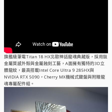
旗艦級筆電Titan 18 HX北歐神話龍魂典藏版，採用鈦
金屬質感外殼與金屬蝕刻工藝，A面擁有獨特的3D立
體龍紋，最高搭載Intel Core Ultra 9 285HX與
NVIDIA RTX 5090，Cherry MX機械式鍵盤與附贈龍
魂專屬配件組。