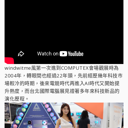
windwitme風第一次進到COMPUTEX會場觀展時為
2004年，轉眼間也經過22年頭，先前經歷幾年科技市
場較冷的時期，後來電競時代再進入AI時代又開始提
升熱度，而台北國際電腦展見證著多年來科技新品的
演化歷程。