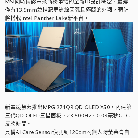
MSI同時揭露未來商務筆電的全新ID設計概念，最薄
僅有13.9mm並搭配更流線圓弧且極簡的外觀，預計
將搭載Intel Panther Lake新平台。
新電競螢幕推出MPG 271QR QD-OLED X50，內建第
三代QD-OLED三星面板、2K 500Hz、0.03毫秒GTG
反應時間。
具備AI Care Sensor偵測到120cm內無人時螢幕會自