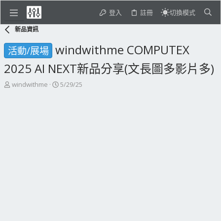
登入
註冊
切換模式
新品資訊
windwithme COMPUTEX
活動/展場
2025 AI NEXT新品分享(文長圖多影片多)
主
開
windwithme
5/29/25
題
始
發
日
起
期
人