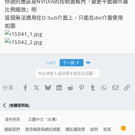
你說的應該是NVIDIA的控制面板內『變更平面顯示器
比例縮放』吧
這個無法適用在D-Sub介面上，只能在dvi介面使用
如圖
Last
1 of 2
下一頁
你必須登入或註冊才能在此回覆。
Facebook
X
Bluesky
LinkedIn
Reddit
Pinterest
Tumblr
WhatsApp
電子郵
連
分享：
[軟體發問區]
淺色明亮
正體中文（台灣）
R
連絡我們
使用條款與網站規範
隱私權政策
說明
首頁
S