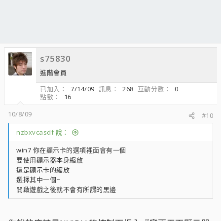
s75830
進階會員
已加入
7/14/09
訊息
268
互動分數
0
點數
16
10/8/09
#10
nzbxvcasdf 說：
win7 你在顯示卡的選項裡面會有一個
要使用顯示器本身縮放
還是顯示卡的縮放
選擇其中一個~
開啟遊戲之後就不會有所謂的黑邊