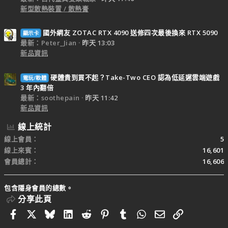
新型散熱裝置 / 散熱膏
國外網友 ZOTAC RTX 4090 送修四次最後換來 RTX 5090
顯示卡
最新：Peter_Jian
昨天 13:03
新品資訊
硬體貴到買不起？Take-Two CEO 認為低延遲雲端遊戲
電玩/軟體
3 年內翻倍
最新：soothepain
昨天 11:42
新品資訊
線上統計
線上會員
5
線上來賓
16,601
會員總計
16,606
包含隱身會員的總數。
分享此頁
Facebook
X
Bluesky
LinkedIn
Reddit
Pinterest
Tumblr
WhatsApp
電子郵件
連結