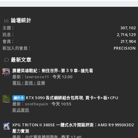
S
論壇統計
主題
307,102
訊息
2,716,129
會員
217,904
新加入的會員
PRECISION
最新文章
霹靂英雄戰紀：刜伐世界─第３９章─搶先看
最新：lawrence11
今天 12:00
電玩 / 影視 / 音樂
RTX 5090 各式綑綁組合包再現, 買卡+卡+板+CPU
顯示卡
最新：soothepain
今天 10:55
新品資訊
XPG TRITON II 360SE 一體式水冷開箱評測：AMD R9 9950X3D2
壓力實測
最新：古代靈異雙頭戰象
昨天 17:40