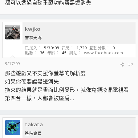
都可以透過自動重製功能讓黑邊消失
kwjko
吉祥天賜
已加入
5/30/08
訊息
1,729
互動分數
0
點數
36
年齡
45
網站
www.facebook.com
9/17/09
#7
那些遊戲又不支援你螢幕的解析度
如果你硬要讓黑邊消失
換來的結果就是畫面比例變形，就像寬頻液晶電視看
第四台一樣，人都會被壓扁…
takata
進階會員