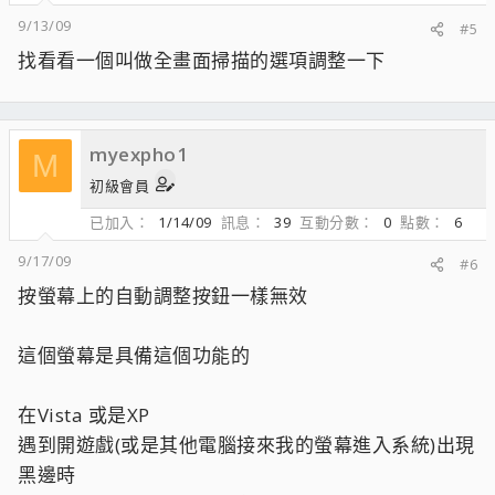
9/13/09
#5
找看看一個叫做全畫面掃描的選項調整一下
myexpho1
M
初級會員
已加入
1/14/09
訊息
39
互動分數
0
點數
6
9/17/09
#6
按螢幕上的自動調整按鈕一樣無效
這個螢幕是具備這個功能的
在Vista 或是XP
遇到開遊戲(或是其他電腦接來我的螢幕進入系統)出現
黑邊時