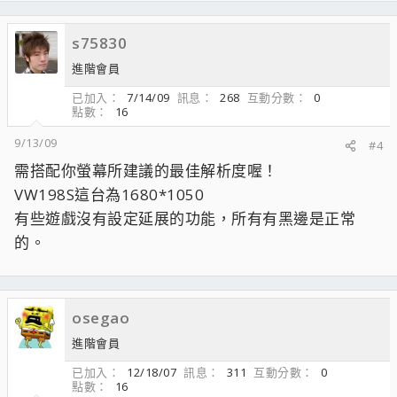
s75830
進階會員
已加入
7/14/09
訊息
268
互動分數
0
點數
16
9/13/09
#4
需搭配你螢幕所建議的最佳解析度喔！
VW198S這台為1680*1050
有些遊戲沒有設定延展的功能，所有有黑邊是正常
的。
osegao
進階會員
已加入
12/18/07
訊息
311
互動分數
0
點數
16