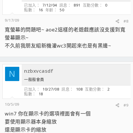
已加入
7/12/04
訊息
891
互動分數
0
點數
16
年齡
50
9/17/09
#8
寬螢幕的問題吧~ aoe2這樣的老遊戲應該沒支援到寬
螢幕顯示~
不久前我朋友組新機灌wc3開起來也是有黑邊~
nzbxvcasdf
N
一般般會員
已加入
10/27/08
訊息
108
互動分數
2
點數
18
10/5/09
#9
win7 你在顯示卡的選項裡面會有一個
要使用顯示器本身縮放
還是顯示卡的縮放