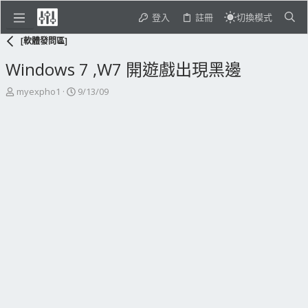
登入
註冊
切換模式
[軟體發問區]
Windows 7 ,W7 開遊戲出現黑邊
主
開
myexpho1
9/13/09
題
始
發
日
起
期
人