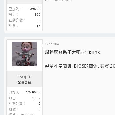
已加入
10/6/03
訊息
806
互動分數
0
點數
16
12/27/04
跟轉速關係不大吧??? :blink:
容量才是關鍵, BIOS的關係. 其實
tsopin
榮譽會員
已加入
10/10/03
訊息
1,562
互動分數
0
點數
0
網站
www.tsopinsdiary.info