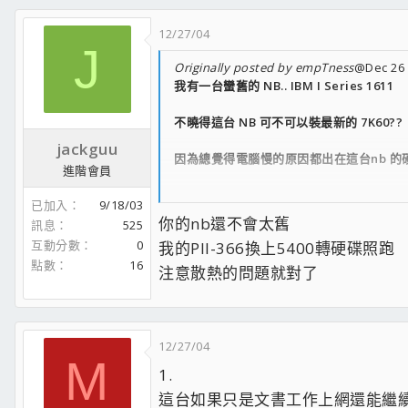
12/27/04
J
Originally posted by empTness
@Dec 26 
我有一台蠻舊的 NB.. IBM I Series 1611
不曉得這台 NB 可不可以裝最新的 7K60??
jackguu
因為總覺得電腦慢的原因都出在這台nb 的硬碟
進階會員
目前是灌 Windows 2000
已加入
9/18/03
你的nb還不會太舊
訊息
525
PIII-700
互動分數
0
我的PII-366換上5400轉硬碟照跑
128MB RAM
點數
16
IBM-DJ210(10GB)
注意散熱的問題就對了
就這樣 感謝
會問的原因是老闆說這個nb不能裝超過 20G
12/27/04
M
1.
這台如果只是文書工作上網還能繼續