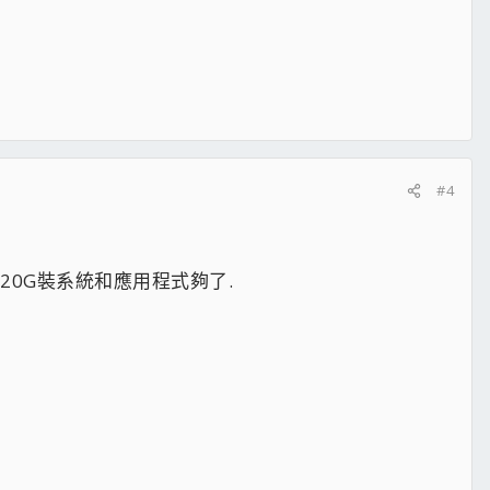
#4
 那20G裝系統和應用程式夠了.