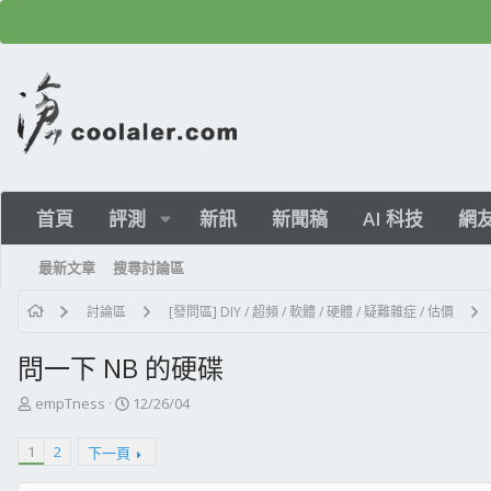
首頁
評測
新訊
新聞稿
AI 科技
網
最新文章
搜尋討論區
討論區
[發問區] DIY / 超頻 / 軟體 / 硬體 / 疑難雜症 / 估價
問一下 NB 的硬碟
主
開
empTness
12/26/04
題
始
發
日
1
2
下一頁
起
期
人