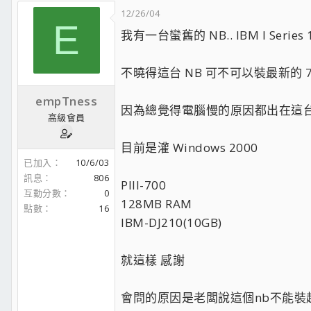
12/26/04
E
我有一台蠻舊的 NB.. IBM I Series 
不曉得這台 NB 可不可以裝最新的 7K
empTness
因為總覺得電腦慢的原因都出在這台nb
高級會員
目前是灌 Windows 2000
已加入
10/6/03
訊息
806
PIII-700
互動分數
0
128MB RAM
點數
16
IBM-DJ210(10GB)
就這樣 感謝
會問的原因是老闆說這個nb不能裝超過