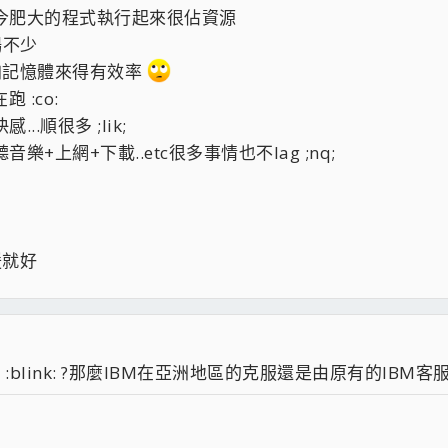
.現今肥大的程式執行起來很佔資源
暢不少
增加記憶體來得有效率
跑 :co:
..順很多 ;lik;
樂+上網+下載..etc很多事情也不lag ;nq;
援就好
:blink: ?那麼IBM在亞洲地區的克服還是由原有的IBM客服中