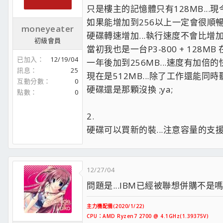
只是樓主的記憶體只有128MB..
如果能增加到256以上一定會很順
moneyeater
硬碟轉速增加...執行速度不會比
初級會員
當初我也是一台P3-800 + 128MB 在
已加入
12/19/04
一年後加到256MB...速度有加倍的快感.
訊息
25
現在是512MB...除了工作還能同時聽音
互動分數
0
硬碟還是那顆沒換 ;ya;
點數
0
2.
硬碟可以買新的裝...注意容量的支
12/27/04
問題是...IBM已經被聯想併購不是嗎 
主力機配備(2020/1/22)
CPU：AMD Ryzen7 2700 @ 4.1GHz(1.39375V)