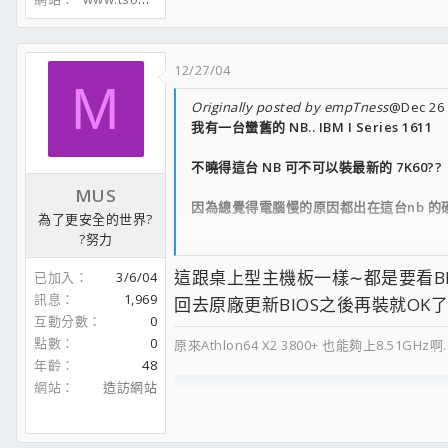
12/27/04
M
Originally posted by empTness
@Dec 26 
我有一台蠻舊的 NB.. IBM I Series 1611
不曉得這台 NB 可不可以裝最新的 7K60??
MUS
因為總覺得電腦慢的原因都出在這台nb 的硬碟
為了更安全的世界?
?努力
目前是灌 Windows 2000
這跟桌上型主機板一樣∼都是要看BI
已加入
3/6/04
PIII-700
訊息
1,969
回去原廠更新BIOS之後再裝就OK了
128MB RAM
互動分數
0
IBM-DJ210(10GB)
點數
0
原來Athlon64 X2 3800+ 也能夠上8.51GHz啊.....
年齡
48
就這樣 感謝
網站
造訪網站
會問的原因是老闆說這個nb不能裝超過 20G