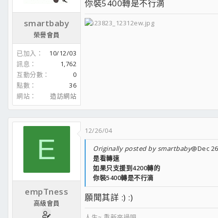
你裝5400轉是不行滴
smartbaby
榮譽會員
已加入
10/12/03
訊息
1,762
互動分數
0
點數
36
網站
造訪網站
12/26/04
E
Originally posted by smartbaby
@Dec 26
是看轉速
如果只支援到4200轉的
你裝5400轉是不行滴
empTness
願聞其詳 :) :)
高級會員
人生~ 重新來過吧