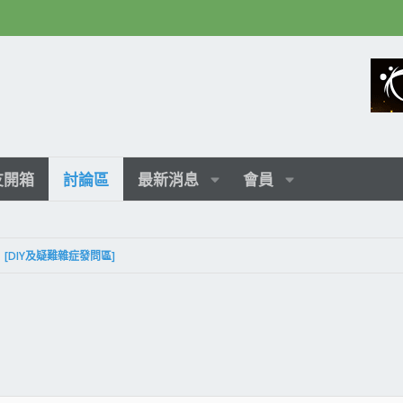
友開箱
討論區
最新消息
會員
[DIY及疑難雜症發問區]