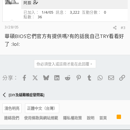
阿辰
已加入
1/4/05
訊息
3,222
互動分數
0
點數
36
3/28/05
#3
華碩BIOS它們官方有提供嗎?有的話我自己TRY看看好
了 :lol:
你必須登入或註冊才能在此回覆。
Facebook
X
Bluesky
LinkedIn
Reddit
Pinterest
Tumblr
WhatsApp
電子郵
連
分享：
[DIY及疑難雜症發問區]
淺色明亮
正體中文（台灣）
R
連絡我們
使用條款與網站規範
隱私權政策
說明
首頁
S
S