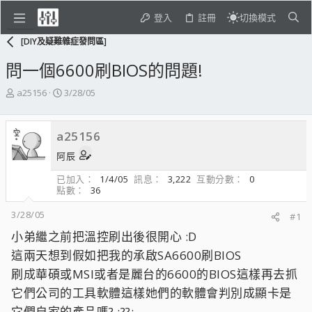
登入
註冊
切換模式
[DIY及疑難雜症發問區]
問一個6600刷BIOS的問題!
主
開
a25156
3/28/05
題
始
發
日
起
期
a25156
人
阿辰
已加入
1/4/05
訊息
3,222
互動分數
0
點數
36
3/28/05
#1
小弟繼之前把溫控刷出後很開心 :D
這兩天想到假如把我的承啟SA6600刷BIOS
刷成華碩或MSI或者是麗台的6600的BIOS這樣再去抓
它們公司的工具軟體這樣她們的軟體會判別成顯卡是
它們自家的產品嗎? :??: