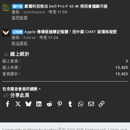
戴爾科技推出 Dell Pro P 43 4K 視訊會議顯示器
顯示器
最新：soothepain
今天 11:50
業界新聞
Apple 傳積極搶購記憶體！找中國 CXMT 談價格碰壁
記憶體
最新：fuhrer
今天 11:24
新品資訊
線上統計
線上會員
3
線上來賓
15,620
會員總計
15,623
包含隱身會員的總數。
分享此頁
Facebook
X
Bluesky
LinkedIn
Reddit
Pinterest
Tumblr
WhatsApp
電子郵件
連結
®
Community platform by XenForo
© 2010-2025 XenForo Ltd.
|
Style and