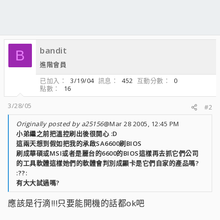
bandit
B
進階會員
已加入
3/19/04
訊息
452
互動分數
0
點數
16
3/28/05
#2
Originally posted by a25156
@Mar 28 2005, 12:45 PM
小弟繼之前把溫控刷出後很開心 :D
這兩天想到假如把我的承啟SA6600刷BIOS
刷成華碩或MSI或者是麗台的6600的BIOS這樣再去抓它們公司
的工具軟體這樣她們的軟體會判別成顯卡是它們自家的產品嗎?
:??:
有大大試過嗎?
應該是行滴!!!只要能開機的話都ok吧