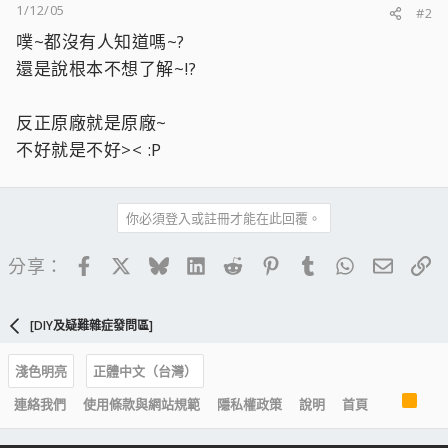
1/12/05
#2
噗~都沒有人知道嗎~?
還是說根本不想了解~!?
反正原廠就是原廠~
不好就是不好>< :P
你必須登入或註冊才能在此回覆。
Facebook
X
Bluesky
LinkedIn
Reddit
Pinterest
Tumblr
WhatsApp
電子郵
連
分享：
[DIY及疑難雜症發問區]
淺色明亮
正體中文（台灣）
R
連絡我們
使用條款與網站規範
隱私權政策
說明
首頁
S
S