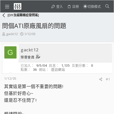
登入
註冊
切換模式
[DIY及疑難雜症發問區]
問個ATI原廠風扇的問題
主
開
gackt12
1/12/05
題
始
發
日
起
期
gackt12
G
人
榮譽會員
已加入
9/5/04
訊息
1,135
互動分數
0
點數
36
網站
造訪網站
1/12/05
#1
其實這是算一個不重要的問題!
但基於好奇心~
還是忍不住問了!
想請問說~