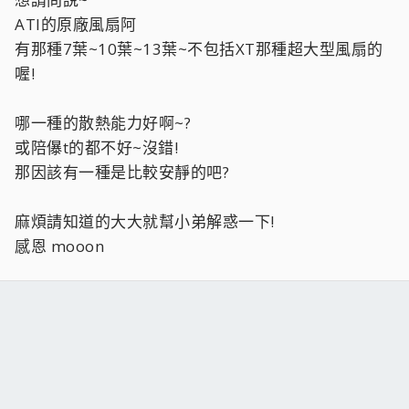
ATI的原廠風扇阿
有那種7葉~10葉~13葉~不包括XT那種超大型風扇的
喔!
哪一種的散熱能力好啊~?
或陪儤t的都不好~沒錯!
那因該有一種是比較安靜的吧?
麻煩請知道的大大就幫小弟解惑一下!
感恩 mooon