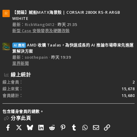
【開箱】賊船MATX海景殼 | CORSAIR 2800X RS-R ARGB
R
WEHITE
最新：RickWang0412
昨天 21:35
新型 Case 安裝發表及硬體改裝
AMD 收購 Taalas，為快速成長的 AI 推論市場帶來先進運
AI 應用
算解決方案
最新：soothepain
昨天 19:39
業界新聞
線上統計
線上會員
2
線上來賓
15,678
會員總計
15,680
包含隱身會員的總數。
分享此頁
Facebook
X
Bluesky
LinkedIn
Reddit
Pinterest
Tumblr
WhatsApp
電子郵件
連結