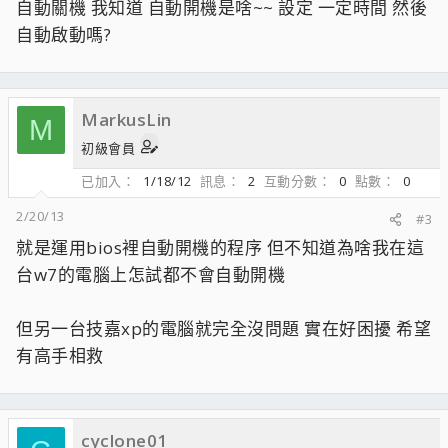
自動關機 我知道 自動開機是啥~~ 設定 一定時間 然後
自動啟動嗎?
MarkusLin
M
初級會員
已加入
1/18/12
訊息
2
互動分數
0
點數
0
2/20/13
#3
就是運用bios裡自動開機的程序 但不知道為啥我在這
台w7的電腦上怎試都不會自動開機
但另一台技嘉xp的電腦就完全沒問題 實在好困擾 希望
有高手相救
cyclone01