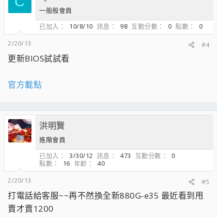
C
一般般會員
已加入
10/8/10
訊息
98
互動分數
0
點數
0
2/20/13
#4
更新BIOS試試看
官方載點
洪明賢
進階會員
已加入
3/30/12
訊息
473
互動分數
0
點數
16
年齡
40
2/20/13
#5
打電話給客服~~再不然換全新880G-e35 最近看到甩
賣才賣1200