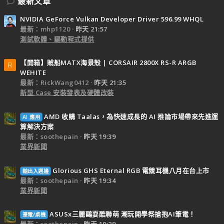
最新文章
NVIDIA GeForce Vulkan Developer Driver 596.99 WHQL
最新：mhp1120
昨天 21:57
測試軟體、驅動程式提供
【開箱】賊船MATX海景殼 | CORSAIR 2800X RS-R ARGB
R
WEHITE
最新：RickWang0412
昨天 21:35
新型 Case 安裝發表及硬體改裝
AMD 收購 Taalas，為快速成長的 AI 推論市場帶來先進運
AI 應用
算解決方案
最新：soothepain
昨天 19:39
業界新聞
Glorious GHS Eternal RGB 電競耳機八月在台上市
輸出入週邊
最新：soothepain
昨天 19:34
業界新聞
ASUSx三麗鷗耍酷聯萌 潮玩開學祭搶抱AI筆電！
筆電/桌機