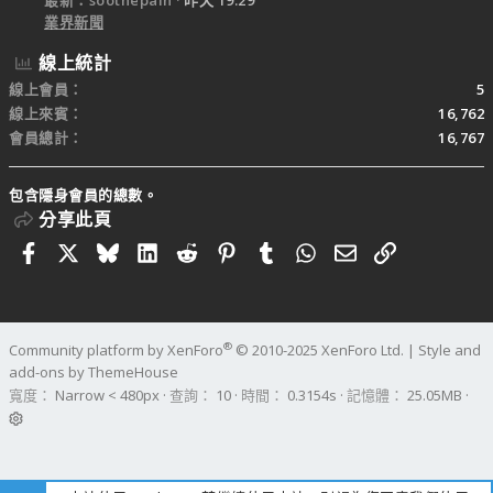
最新：soothepain
昨天 19:29
業界新聞
線上統計
線上會員
5
線上來賓
16,762
會員總計
16,767
包含隱身會員的總數。
分享此頁
Facebook
X
Bluesky
LinkedIn
Reddit
Pinterest
Tumblr
WhatsApp
電子郵件
連結
®
Community platform by XenForo
© 2010-2025 XenForo Ltd.
|
Style and
add-ons by ThemeHouse
寬度
查詢
10
時間
0.3154s
記憶體
25.05MB