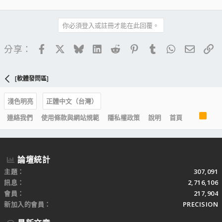
你必須登入或註冊才能在此回覆。
Facebook
X
Bluesky
LinkedIn
Reddit
Pinterest
Tumblr
WhatsApp
電子郵
連
分享：
[軟體發問區]
淺色明亮
正體中文（台灣）
R
連絡我們
使用條款與網站規範
隱私權政策
說明
首頁
S
S
論壇統計
主題
307,091
訊息
2,716,106
會員
217,904
新加入的會員
PRECISION