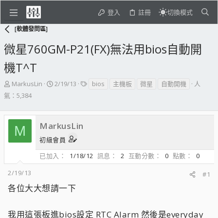
登入
註冊
切換模式
[軟體發問區]
微星760GM-P21(FX)無法用bios自動開
機T^T
主
開
標
MarkusLin
2/19/13
bios
主機板
微星
自動開機
人
題
始
籤
氣：5,384
發
日
起
期
人
MarkusLin
M
初級會員
已加入
1/18/12
訊息
2
互動分數
0
點數
0
2/19/13
#1
各位大大想請一下
我用這張板進bios設定 RTC Alarm 然後是everyday