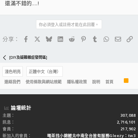
還滿不錯的....!
你必須登入或註冊才能在此回覆。
Facebook
X
Bluesky
LinkedIn
Reddit
Pinterest
Tumblr
WhatsApp
電子郵
連
分享：
[DIY及疑難雜症發問區]
淺色明亮
正體中文（台灣）
R
連絡我們
使用條款與網站規範
隱私權政策
說明
首頁
S
S
論壇統計
主題
307,088
訊息
2,716,101
會員
217,902
新加入的會員
喝茶找小錦鯉北中南全台皆有服務Gleezy：tw3