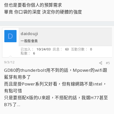
但也是要看你個人的預算需求
畢竟 你口袋的深度 決定你的硬體的強度
daidouji
D
一般般會員
已加入
10/24/03
訊息
63
互動分數
0
點數
6
9/3/12
#5
GD80的thunderbolt用不到的話，Mpower的wifi跟
藍芽有用多了
而且是掛Power系列又好看，但有線網路不是intel，
有點可惜
只是要搭配K版的U來超，不搭配的話，我選H77甚至
B75了...