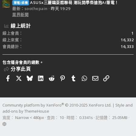
ASUSx三麗鷗耍酷聯萌 潮玩開學祭搶抱AI筆電！
筆電/桌機
最新：soothepain
昨天 19:29
業界新聞
線上統計
線上會員
1
線上來賓
16,332
會員總計
16,333
包含隱身會員的總數。
分享此頁
Facebook
X
Bluesky
LinkedIn
Reddit
Pinterest
Tumblr
WhatsApp
電子郵件
連結
®
Community platform by XenForo
© 2010-2025 XenForo Ltd.
|
Style and
add-ons by ThemeHouse
寬度
查詢
10
時間
0.3341s
記憶體
25.05MB