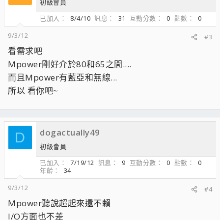
初級會員
已加入
8/4/10
訊息
31
互動分數
0
點數
0
9/3/12
#3
看需求吧
Mpower剛好介於80和65之間....
而且Mpower有藍亞和無線...
所以 看你吧~
dogactually49
D
初級會員
已加入
7/19/12
訊息
9
互動分數
0
點數
0
年齡
34
9/3/12
#4
Mpower聽說超起來還不賴
I/O方面也不差