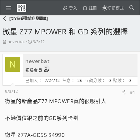
登入
註冊
切換模式
[DIY及疑難雜症發問區]
微星 Z77 MPOWER 和 GD 系列的選擇
主
開
neverbat
9/3/12
題
始
發
日
起
期
neverbat
N
人
初級會員
已加入
7/24/12
訊息
26
互動分數
0
點數
0
9/3/12
#1
微星的新產品Z77 MPOWER真的很吸引人
不過價位跟之前的GD系列卡到
微星 Z77A-GD55 $4990