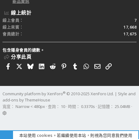
新品資訊
線上統計
線上會員
7
線上來賓
17,668
會員總計
17,675
包含隱身會員的總數。
分享此頁
Facebook
X
Bluesky
LinkedIn
Reddit
Pinterest
Tumblr
WhatsApp
電子郵件
連結
®
Community platform by XenForo
© 2010-2025 XenForo Ltd.
|
Style and
add-ons by ThemeHouse
寬度
查詢
10
時間
0.3370s
記憶體
25.04MB
本站使用 cookies。若繼續使用本站，則視為您同意我們使用