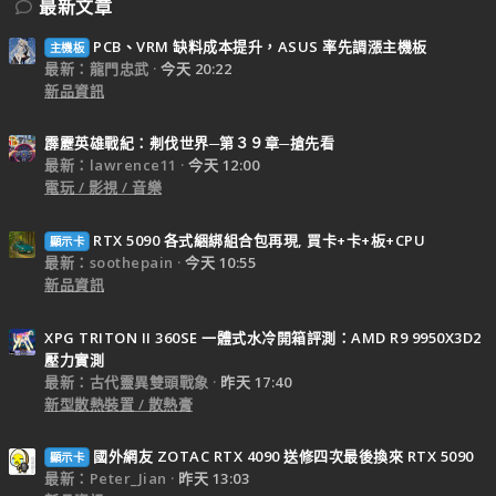
最新文章
PCB、VRM 缺料成本提升，ASUS 率先調漲主機板
主機板
最新：龍門忠武
今天 20:22
新品資訊
霹靂英雄戰紀：刜伐世界─第３９章─搶先看
最新：lawrence11
今天 12:00
電玩 / 影視 / 音樂
RTX 5090 各式綑綁組合包再現, 買卡+卡+板+CPU
顯示卡
最新：soothepain
今天 10:55
新品資訊
XPG TRITON II 360SE 一體式水冷開箱評測：AMD R9 9950X3D2
壓力實測
最新：古代靈異雙頭戰象
昨天 17:40
新型散熱裝置 / 散熱膏
國外網友 ZOTAC RTX 4090 送修四次最後換來 RTX 5090
顯示卡
最新：Peter_Jian
昨天 13:03