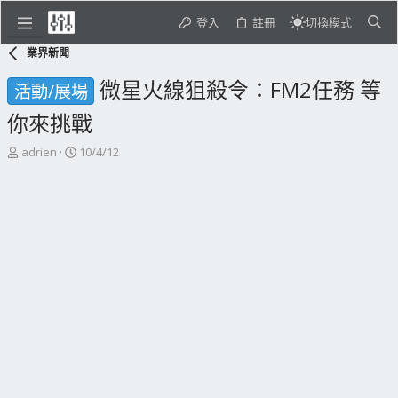
登入
註冊
切換模式
業界新聞
微星火線狙殺令：FM2任務 等
活動/展場
你來挑戰
主
開
adrien
10/4/12
題
始
發
日
起
期
人