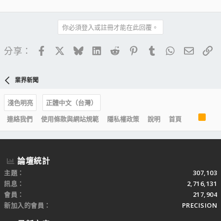
你必須登入或註冊才能在此回覆。
Facebook
X
Bluesky
LinkedIn
Reddit
Pinterest
Tumblr
WhatsApp
電子郵
連
分享：
業界新聞
淺色明亮
正體中文（台灣）
R
連絡我們
使用條款與網站規範
隱私權政策
說明
首頁
S
S
論壇統計
主題
307,103
訊息
2,716,131
會員
217,904
新加入的會員
PRECISION