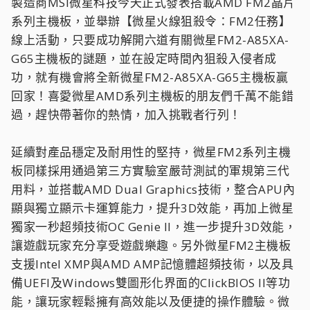
製造商MSI微星科技今天正式發表搭載AMD FM2晶片
系列主機板，並舉辦【微星火線狙殺令：FM2任務】
線上活動，只要成功解開六道有關微星FM2-A85XA-
G65主機板的謎題，並在設定時間內狙殺入侵者成
功，就有機會將全新微星FM2-A85XA-G65主機板贏
回家！喜愛微星AMD系列主機板的朋友們千萬不能錯
過，趕快帶著你的熱情，加入挑戰者行列！
延續對產品穩定及耐用性的堅持，微星FM2系列主機
板同樣採用通過第三方實驗室嚴苛測試的軍規第三代
用料，並搭載AMD Dual Graphics技術，整合APU內
顯與獨立顯示卡運算能力，提升3D效能，再加上微星
獨家一秒超頻技術OC Genie II，進一步提升3D效能，
讓遊戲玩家充分享受遊戲樂趣。另外微星FM2主機板
支援Intel XMP與AMD AMP記憶體超頻技術，以及具
備UEFI及Windows雙圖形化界面的ClickBIOS II等功
能，讓玩家輕鬆擁有高效能以及便捷的操作體驗。微