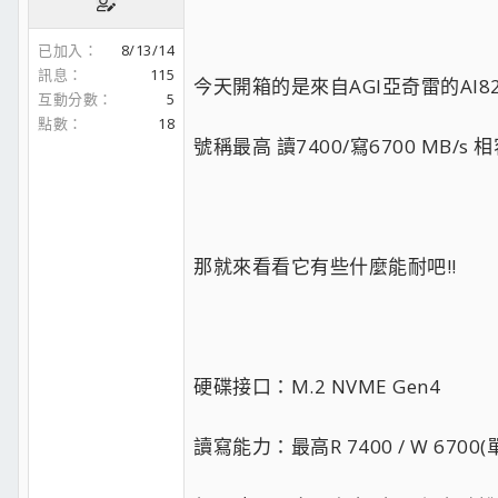
已加入
8/13/14
訊息
115
今天開箱的是來自AGI亞奇雷的AI828 
互動分數
5
點數
18
號稱最高 讀7400/寫6700 MB/s 相
那就來看看它有些什麼能耐吧!!
硬碟接口：M.2 NVME Gen4
讀寫能力：最高R 7400 / W 6700(