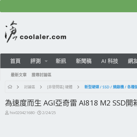
首頁
評測
新訊
新聞稿
AI 科技
網
最新文章
搜尋討論區
討論區
[非發問區] 硬體
新型硬碟 / SSD / 燒錄機 / 各
為速度而生 AGI亞奇雷 AI818 M2 SSD開
主
開
hix020421680
2/24/25
題
始
發
日
起
期
人