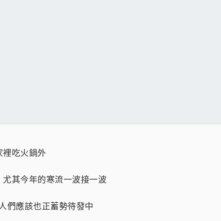
家裡吃火鍋外
，尤其今年的寒流一波接一波
獵人們應該也正蓄勢待發中