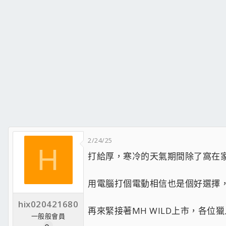
2/24/25
H
打給厚，寒冷的天氣期間除了窩在
用電腦打個電動相信也是個好選擇
hix020421680
再來緊接著MH WILD上市，各位
一般般會員