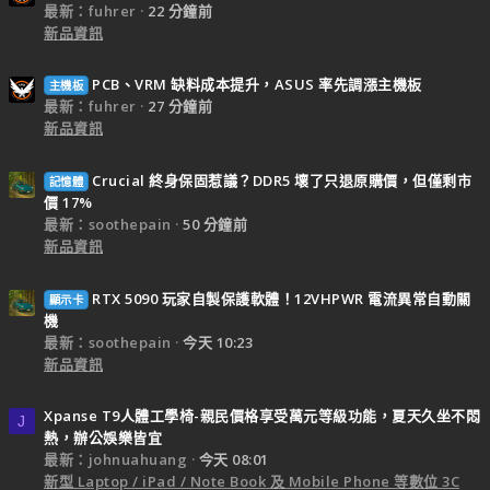
最新：fuhrer
22 分鐘前
新品資訊
PCB、VRM 缺料成本提升，ASUS 率先調漲主機板
主機板
最新：fuhrer
27 分鐘前
新品資訊
Crucial 終身保固惹議？DDR5 壞了只退原購價，但僅剩市
記憶體
價 17%
最新：soothepain
50 分鐘前
新品資訊
RTX 5090 玩家自製保護軟體！12VHPWR 電流異常自動關
顯示卡
機
最新：soothepain
今天 10:23
新品資訊
Xpanse T9人體工學椅-親民價格享受萬元等級功能，夏天久坐不悶
J
熱，辦公娛樂皆宜
最新：johnuahuang
今天 08:01
新型 Laptop / iPad / Note Book 及 Mobile Phone 等數位 3C