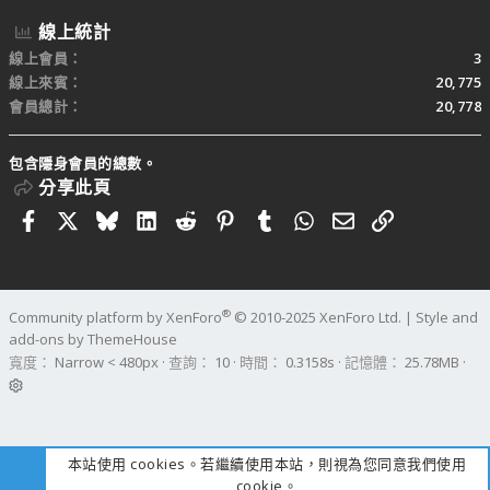
線上統計
線上會員
3
線上來賓
20,775
會員總計
20,778
包含隱身會員的總數。
分享此頁
Facebook
X
Bluesky
LinkedIn
Reddit
Pinterest
Tumblr
WhatsApp
電子郵件
連結
®
Community platform by XenForo
© 2010-2025 XenForo Ltd.
|
Style and
add-ons by ThemeHouse
寬度
查詢
10
時間
0.3158s
記憶體
25.78MB
本站使用 cookies。若繼續使用本站，則視為您同意我們使用
cookie。