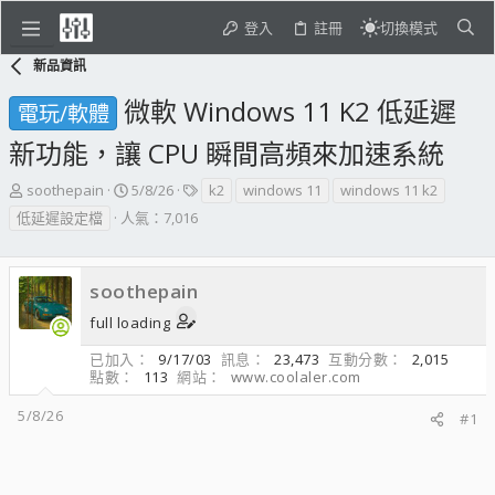
登入
註冊
切換模式
新品資訊
微軟 Windows 11 K2 低延遲
電玩/軟體
新功能，讓 CPU 瞬間高頻來加速系統
主
開
標
soothepain
5/8/26
k2
windows 11
windows 11 k2
題
始
籤
低延遲設定檔
人氣：7,016
發
日
起
期
人
soothepain
full loading
已加入
9/17/03
訊息
23,473
互動分數
2,015
點數
113
網站
www.coolaler.com
5/8/26
#1