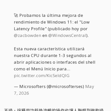
🚀 Probamos la última mejora de
rendimiento de Windows 11: el "Low
Latency Profile" (publicado hoy por
@zacbowden
en
@WindowsCentral
).
Esta nueva característica utilizará
nuestra CPU durante 1-3 segundos al
abrir aplicaciones o interfaces del shell
como el Menú Inicio para…
pic.twitter.com/KicSeIdQlG
— Microsofters (@microsofterses)
May
7, 2026
不過，這種用功耗換流暢的操作也讓人聯想到微軟過