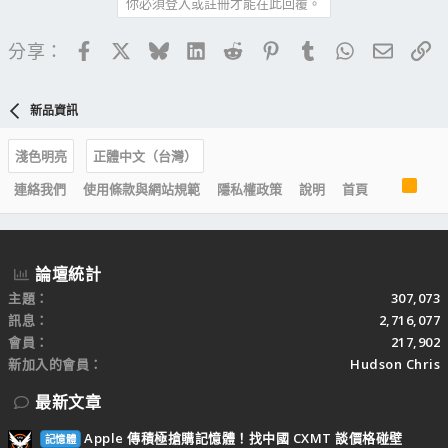
你必須登入或註冊才能在此回覆。
Facebook
X
Bluesky
LinkedIn
Reddit
Pinterest
Tumblr
WhatsApp
電子郵
連
分享：
新品資訊
淺色明亮
正體中文（台灣）
R
連絡我們
使用條款與網站規範
隱私權政策
說明
首頁
S
S
論壇統計
主題
307,073
訊息
2,716,077
會員
217,902
新加入的會員
Hudson Chris
最新文章
Apple 傳積極搶購記憶體！找中國 CXMT 談價格碰壁
記憶體