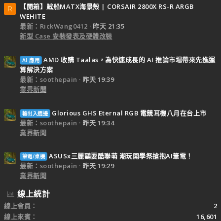
【開箱】賊船MATX海景殼 | CORSAIR 2800X RS-R ARGB
R
WEHITE
最新：RickWang0412
昨天 21:35
新型 Case 安裝發表及硬體改裝
AMD 收購 Taalas，為快速成長的 AI 推論市場帶來先進運
AI 應用
算解決方案
最新：soothepain
昨天 19:39
業界新聞
Glorious GHS Eternal RGB 電競耳機八月在台上市
輸出入週邊
最新：soothepain
昨天 19:34
業界新聞
ASUSx三麗鷗耍酷聯萌 潮玩開學祭搶抱AI筆電！
筆電/桌機
最新：soothepain
昨天 19:29
業界新聞
線上統計
線上會員
2
線上來賓
16,601