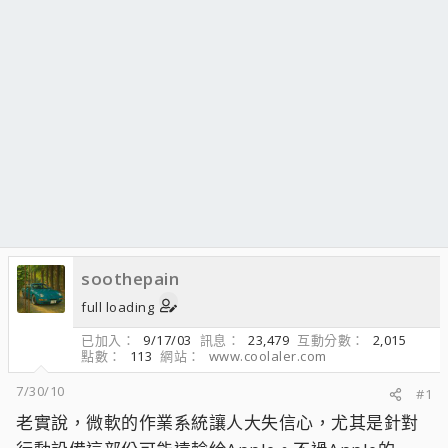
soothepain
full loading
已加入
9/17/03
訊息
23,479
互動分數
2,015
點數
113
網站
www.coolaler.com
7/30/10
#1
老實說，微軟的作業系統讓人大失信心，尤其是針對