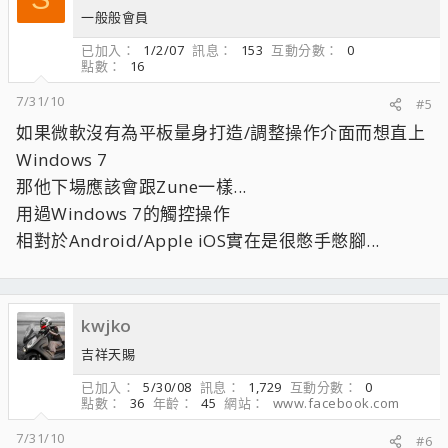
一般般會員
已加入
1/2/07
訊息
153
互動分數
0
點數
16
7/31/10
#5
如果微軟沒有為平板量身打造/調整操作介面而想直上
Windows 7
那他下場應該會跟Zune一樣...
用過Windows 7的觸控操作
相對於Android/Apple iOS實在是很憋手憋腳...
kwjko
吉祥天賜
已加入
5/30/08
訊息
1,729
互動分數
0
點數
36
年齡
45
網站
www.facebook.com
7/31/10
#6