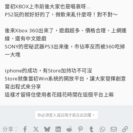
當初XBOX上市前後大家也是唱衰呀…
PS2玩的就好好的了，微軟來亂什麼呀！對不對～
後來Xbox 360出來了，遊戲超多、價格合理、上網連
線、還有中文遊戲
SONY的密秘武器PS3出來後，市佔率反而被360吃掉
一大塊
iphone的成功，有Store加持功不可沒
Store就像當初Win系統的開放平台，讓大家發揮創意
寫出程式來分享
這樣才留得住使用者花錢花時間在這個平台上嘛
你必須登入或註冊才能在此回覆。
Facebook
X
Bluesky
LinkedIn
Reddit
Pinterest
Tumblr
WhatsApp
電子郵
連
分享：