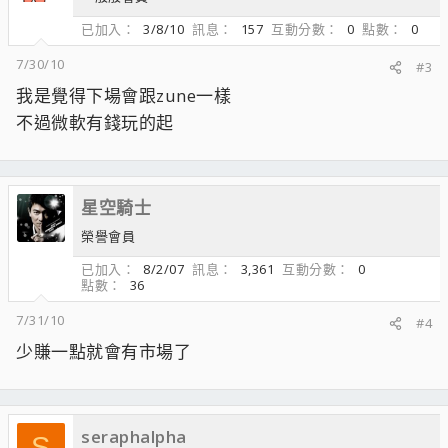
已加入
3/8/10
訊息
157
互動分數
0
點數
0
7/30/10
#3
我是覺得下場會跟zune一樣
不過微軟有錢玩的起
星空騎士
榮譽會員
已加入
8/2/07
訊息
3,361
互動分數
0
點數
36
7/31/10
#4
少賺一點就會有市場了
seraphalpha
S