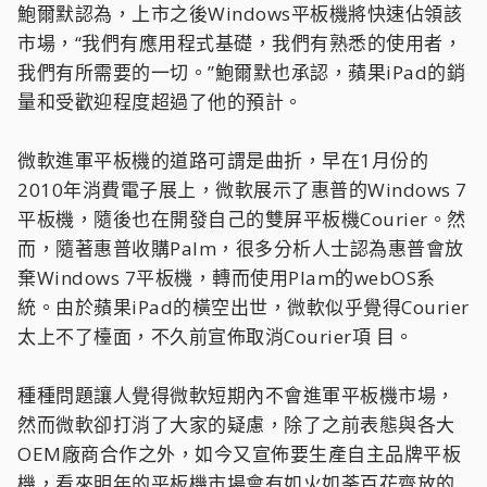
鮑爾默認為，上市之後Windows平板機將快速佔領該
市場，“我們有應用程式基礎，我們有熟悉的使用者，
我們有所需要的一切。”鮑爾默也承認，蘋果iPad的銷
量和受歡迎程度超過了他的預計。
微軟進軍平板機的道路可謂是曲折，早在1月份的
2010年消費電子展上，微軟展示了惠普的Windows 7
平板機，隨後也在開發自己的雙屏平板機Courier。然
而，隨著惠普收購Palm，很多分析人士認為惠普會放
棄Windows 7平板機，轉而使用Plam的webOS系
統。由於蘋果iPad的橫空出世，微軟似乎覺得Courier
太上不了檯面，不久前宣佈取消Courier項 目。
種種問題讓人覺得微軟短期內不會進軍平板機市場，
然而微軟卻打消了大家的疑慮，除了之前表態與各大
OEM廠商合作之外，如今又宣佈要生產自主品牌平板
機，看來明年的平板機市場會有如火如荼百花齊放的