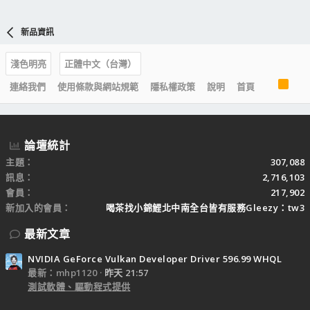
新品資訊
淺色明亮
正體中文（台灣）
R
連絡我們
使用條款與網站規範
隱私權政策
說明
首頁
S
S
論壇統計
主題
307,088
訊息
2,716,103
會員
217,902
新加入的會員
喝茶找小錦鯉北中南全台皆有服務Gleezy：tw3
最新文章
NVIDIA GeForce Vulkan Developer Driver 596.99 WHQL
最新：mhp1120
昨天 21:57
測試軟體、驅動程式提供