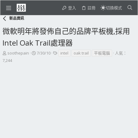
登入
註冊
切換模式
新品資訊
微軟明年將發佈自己的品牌平板機,採用
Intel Oak Trail處理器
主
開
標
soothepain
7/30/10
intel
oak trail
平板電腦
人氣：
題
始
籤
7,244
發
日
起
期
人