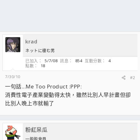
krad
ネットに棲む男
已加入
5/7/08
訊息
854
互動分數
4
點數
18
7/30/10
#2
一句話...Me Too Product :PPP:
消費性電子產業變動得太快，雖然比別人早計畫但卻
比別人晚上市就輸了
粉紅呆瓜
一般般會員