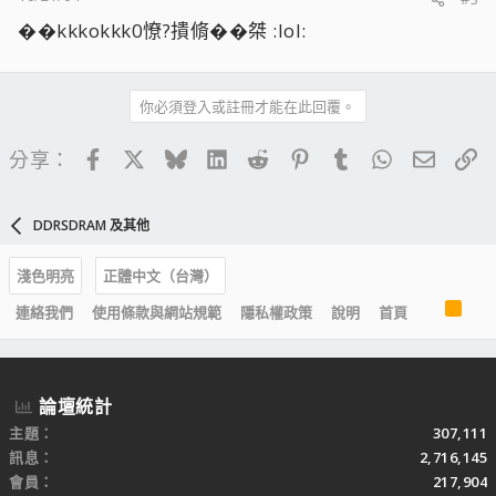
��kkkokkk0憭?撌脩��桀 :lol:
你必須登入或註冊才能在此回覆。
Facebook
X
Bluesky
LinkedIn
Reddit
Pinterest
Tumblr
WhatsApp
電子郵
連
分享：
DDRSDRAM 及其他
淺色明亮
正體中文（台灣）
R
連絡我們
使用條款與網站規範
隱私權政策
說明
首頁
S
S
論壇統計
主題
307,111
訊息
2,716,145
會員
217,904