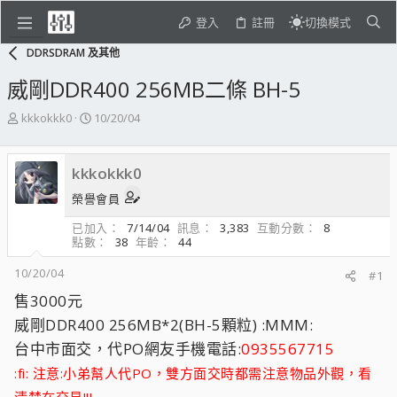
登入
註冊
切換模式
DDRSDRAM 及其他
威剛DDR400 256MB二條 BH-5
主
開
kkkokkk0
10/20/04
題
始
發
日
起
期
kkkokkk0
人
榮譽會員
已加入
7/14/04
訊息
3,383
互動分數
8
點數
38
年齡
44
10/20/04
#1
售3000元
威剛DDR400 256MB*2(BH-5顆粒) :MMM:
台中市面交，代PO網友手機電話:
0935567715
:fi: 注意:小弟幫人代PO，雙方面交時都需注意物品外觀，看