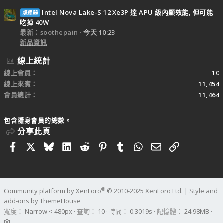
Intel Nova Lake-S 12 Xe3P 達 APU 級內顯效能, 但可能
處理器
吃掉 40W
最新：soothepain
今天 10:23
新品資訊
線上統計
線上會員
10
線上來賓
11,454
會員總計
11,464
包含隱身會員的總數。
分享此頁
Facebook
X
Bluesky
LinkedIn
Reddit
Pinterest
Tumblr
WhatsApp
電子郵件
連結
®
Community platform by XenForo
© 2010-2025 XenForo Ltd.
|
Style and
add-ons by ThemeHouse
寬度
查詢
10
時間
0.3019s
記憶體
24.98MB