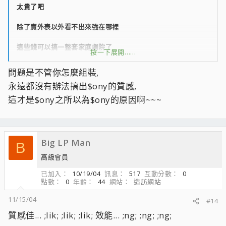
太貴了吧
除了賣外表以外看不出來強在哪裡
這些錢可以搞一整套家庭劇院了
按一下展開……
買FX57 6800u SLI一套電腦也還有剩
問題是不管你怎麼組裝,
強SONY不知道幾倍
永遠都沒有辦法搞出$ony的質感,
這才是$ony之所以為$ony的原因啊~~~
Big LP Man
B
高級會員
已加入
10/19/04
訊息
517
互動分數
0
點數
0
年齡
44
網站
造訪網站
11/15/04
#14
質感佳... ;lik; ;lik; ;lik; 效能... ;ng; ;ng; ;ng;