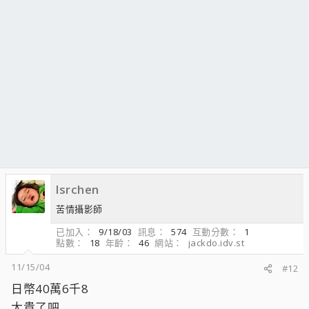
lsrchen
苦情攝影師
已加入
9/18/03
訊息
574
互動分數
1
點數
18
年齡
46
網站
jackdo.idv.st
11/15/04
#12
日幣40萬6千8
太貴了吧