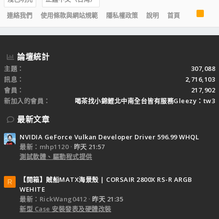
R
連絡我們
使用條款與網站規範
隱私權政策
說明
首頁
S
S
論壇統計
主題
307,088
訊息
2,716,103
會員
217,902
新加入的會員
喝茶找小錦鯉北中南全台皆有服務Gleezy：tw3
最新文章
NVIDIA GeForce Vulkan Developer Driver 596.99 WHQL
最新：mhp1120
昨天 21:57
測試軟體、驅動程式提供
【開箱】賊船MATX海景殼 | CORSAIR 2800X RS-R ARGB
R
WEHITE
最新：RickWang0412
昨天 21:35
新型 Case 安裝發表及硬體改裝