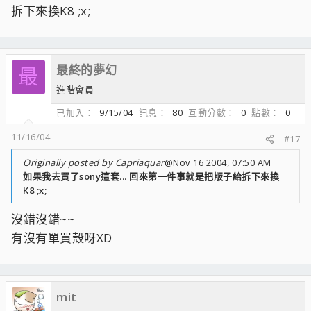
拆下來換K8 ;x;
最終的夢幻
最
進階會員
已加入
9/15/04
訊息
80
互動分數
0
點數
0
11/16/04
#17
Originally posted by Capriaquar
@Nov 16 2004, 07:50 AM
如果我去買了sony這套... 回來第一件事就是把版子給拆下來換
K8 ;x;
沒錯沒錯~~
有沒有單買殼呀XD
mit