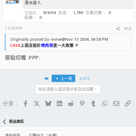
潛水達人
已加入
8/4/04
訊息
1,789
互動分數
0
點數
0
11/22/04
#18
Originally posted by revive
@Nov 15 2004, 06:58 PM
CASE
上面沒設計
烤肉架
是一大敗筆 :P
很貼切喔 :PPP:
First
上一頁
2 of 2
你必須登入或註冊才能在此回覆。
Facebook
X
Bluesky
LinkedIn
Reddit
Pinterest
Tumblr
WhatsApp
電子郵
連
分享：
新品資訊
淺色明亮
正體中文（台灣）