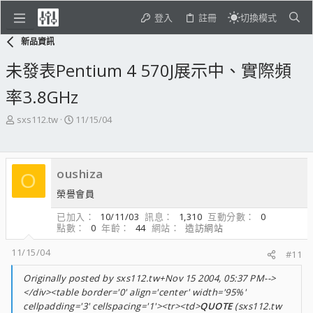
登入
註冊
切換模式
新品資訊
未發表Pentium 4 570J展示中、實際頻
率3.8GHz
主
開
sxs112.tw
11/15/04
題
始
發
日
起
期
oushiza
人
O
榮譽會員
已加入
10/11/03
訊息
1,310
互動分數
0
點數
0
年齡
44
網站
造訪網站
11/15/04
#11
Originally posted by sxs112.tw+Nov 15 2004, 05:37 PM-->
</div><table border='0' align='center' width='95%'
cellpadding='3' cellspacing='1'><tr><td>
QUOTE
(sxs112.tw