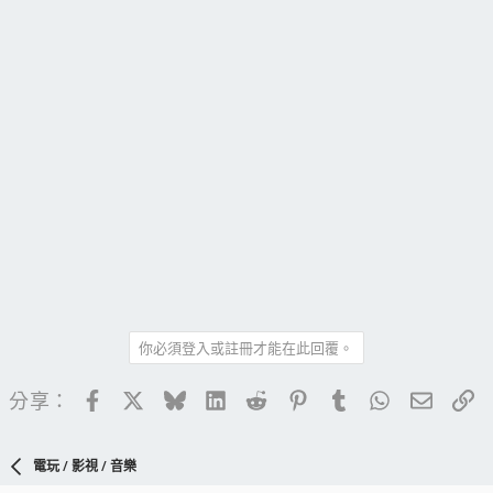
你必須登入或註冊才能在此回覆。
Facebook
X
Bluesky
LinkedIn
Reddit
Pinterest
Tumblr
WhatsApp
電子郵
連
分享：
電玩 / 影視 / 音樂