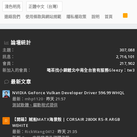
淺色明亮
正體中文（台灣）
R
連絡我們
使用條款與網站規範
隱私權政策
說明
首頁
S
S
論壇統計
主題
307,088
訊息
2,716,101
會員
217,902
新加入的會員
喝茶找小錦鯉北中南全台皆有服務Gleezy：tw3
最新文章
NVIDIA GeForce Vulkan Developer Driver 596.99 WHQL
最新：mhp1120
昨天 21:57
測試軟體、驅動程式提供
【開箱】賊船MATX海景殼 | CORSAIR 2800X RS-R ARGB
R
WEHITE
最新：RickWang0412
昨天 21:35