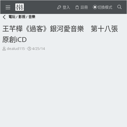
登入
註冊
切換模式
電玩 / 影視 / 音樂
王芊樺《過客》銀河愛音樂 第十八張
原創iCD
主
開
dealud115
4/25/14
題
始
發
日
起
期
人