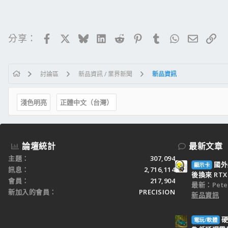
Facebook
X
Bluesky
LinkedIn
Reddit
Pinterest
Tumblr
WhatsApp
電子郵
連
分享：
討論區
新品資訊 / 業界新聞
新品資訊
淺色明亮
正體中文（台灣）
論壇統計
最新文章
主題
307,094
國外
顯示卡
訊息
2,716,114
後換來 RTX 
會員
217,904
最新：Peter
新加入的會員
PRECISION
新品資訊
硬
電玩/軟體