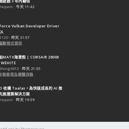
遊戲 3 年內翻倍
epain
今天 11:42
Force Vulkan Developer Driver
QL
120
昨天 21:57
驅動程式提供
ATX海景殼 | CORSAIR 2800X
 WEHITE
Wang0412
昨天 21:35
e 安裝發表及硬體改裝
D 收購 Taalas，為快速成長的 AI 推
先進運算解決方案
epain
昨天 19:39
d add-ons by ThemeHouse