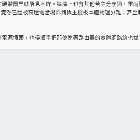
在硬體圈早就屢見不鮮。論壇上也有其他苦主分享過，雷雨
晶片，竟然已經被高壓電當場炸到與主機板本體物理分離；甚至連連接
掉電源插頭，也得順手把那條連著路由器的實體網路線也拔