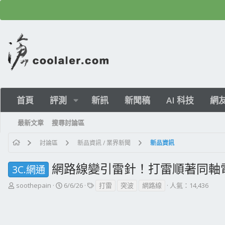
首頁
評測
新訊
新聞稿
AI 科技
網
最新文章
搜尋討論區
討論區
新品資訊 / 業界新聞
新品資訊
網路線變引雷針！打雷順著同軸
3C.網通
主
開
標
soothepain
6/6/26
打雷
突波
網路線
人氣：14,436
題
始
籤
發
日
起
期
人