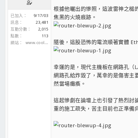
根據他曬出的慘照，這波雷神之槌
已加入
9/17/03
焦黑的火燒痕跡。
訊息
23,481
互動分數
2,015
點數
113
隨後，這股恐怖的電流順著實體 Ethe
網站
www.coolaler.com
幸運的是，現代主機板在網路孔（L
網路孔給炸毀了，萬幸的是傷害主要
然當場癱瘓。
這起慘劇在論壇上也引發了熱烈討
重的施工疏失，苦主目前也正準備