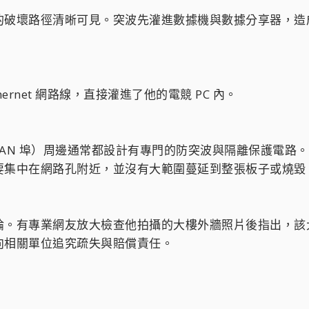
的破壞路徑清晰可見。突波先灌進數據機與數據分享器，造
rnet 網路線，直接灌進了他的電競 PC 內。
AN 埠）周邊通常都設計有專門的防突波與隔離保護電路
集中在網路孔附近，並沒有大範圍蔓延到整張板子或燒毀 
論。有專業網友放大檢查他拍攝的大樓外牆照片後指出，該
向相關單位追究疏失與賠償責任。