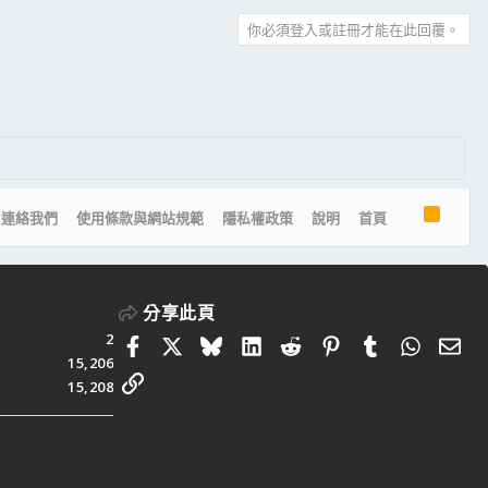
你必須登入或註冊才能在此回覆。
R
連絡我們
使用條款與網站規範
隱私權政策
說明
首頁
S
S
分享此頁
2
Facebook
X
Bluesky
LinkedIn
Reddit
Pinterest
Tumblr
Whats
電
15,206
連結
15,208