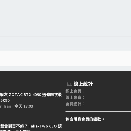
件
結
線上統計
線上會員
網友 ZOTAC RTX 4090 送修四次最
線上來賓
5090
會員總計
_Jian
今天 13:03
包含隱身會員的總數。
體貴到買不起？Take-Two CEO 認