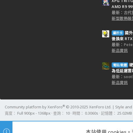
XPG TRI
AMD R9 9
最新：古代
新型散熱裝置
國外
顯示卡
後換來 RTX 
最新：Peter
新品資訊
硬
電玩/軟體
為低延遲雲端
最新：sooth
新品資訊
®
Community platform by XenForo
© 2010-2025 XenForo Ltd.
|
Style an
寬度
查詢
10
時間
0.3060s
記憶體
25.02MB
本站使用 cookie