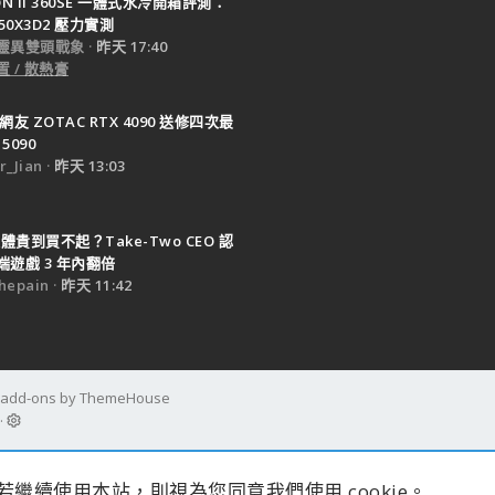
TON II 360SE 一體式水冷開箱評測：
950X3D2 壓力實測
靈異雙頭戰象
昨天 17:40
 / 散熱膏
網友 ZOTAC RTX 4090 送修四次最
5090
_Jian
昨天 13:03
體貴到買不起？Take-Two CEO 認
遊戲 3 年內翻倍
epain
昨天 11:42
d add-ons by ThemeHouse
s。若繼續使用本站，則視為您同意我們使用 cookie。