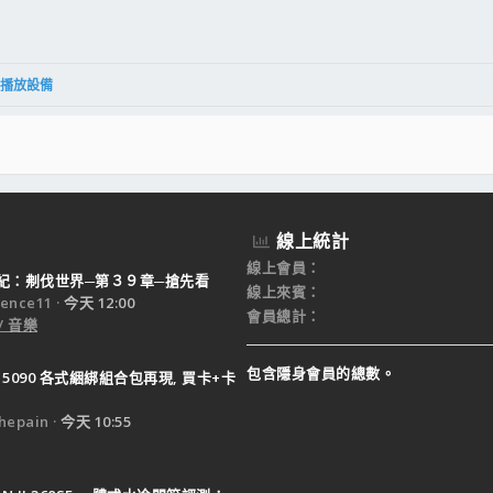
件
結
 影音播放設備
線上統計
線上會員
紀：刜伐世界─第３９章─搶先看
線上來賓
ence11
今天 12:00
會員總計
/ 音樂
包含隱身會員的總數。
X 5090 各式綑綁組合包再現, 買卡+卡
epain
今天 10:55