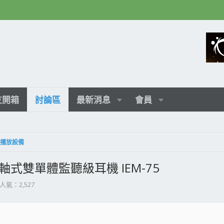
友開箱
討論區
最新消息
會員
 影音播放設備
同軸式雙單體監聽級耳機 IEM-75
人氣：2,527