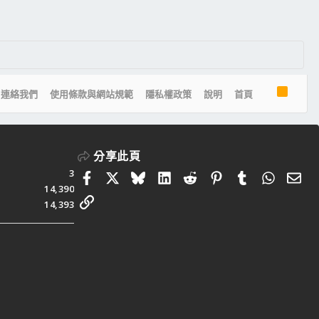
R
連絡我們
使用條款與網站規範
隱私權政策
說明
首頁
S
S
分享此頁
3
Facebook
X
Bluesky
LinkedIn
Reddit
Pinterest
Tumblr
Whats
電
14,390
連結
14,393