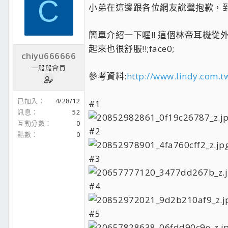
C
小弟在這邊跟各位網友說聲抱歉，到現
簡單介紹一下喔!! 這個林帝耳機
起來也很舒服!!;face0;
chiyu666666
一般般會員
參考資料:
http://www.lindy.com.t
已加入
4/28/12
#1
訊息
52
互動分數
0
#2
點數
0
#3
#4
#5