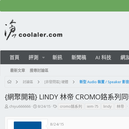
首頁
評測
新訊
新聞稿
AI 科技
網
最新文章
搜尋討論區
討論區
[非發問區] 硬體
新型 Audio 裝置 / Speaker
{網聚開箱} LINDY 林帝 CROMO鉻系列
主
開
標
chiyu666666
8/24/15
cromo鉻系列
iem-75
lindy
林帝
題
始
籤
發
日
起
期
8/24/15
人