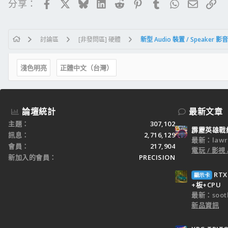
Facebook
X
Bluesky
LinkedIn
Reddit
Pinterest
Tumblr
WhatsApp
電子郵
連
分享：
討論區
[非發問區] 硬體
新型 Audio 裝置 / Speaker
淺色明亮
正體中文（台灣）
論壇統計
最新文章
主題
307,102
霹靂英雄戰
訊息
2,716,129
最新：lawr
會員
217,904
電玩 / 影視 
新加入的會員
PRECISION
RT
顯示卡
+板+CPU
最新：sooth
新品資訊