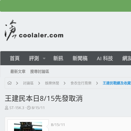
首頁
評測
新訊
新聞稿
AI 科技
網
最新文章
搜尋討論區
討論區
娛樂休閒
食衣住行育樂
王建民戰績及收藏
王建民本日8/15先發取消
主
開
ST-15K.3
8/15/11
題
始
發
日
8/15/11
起
期
人