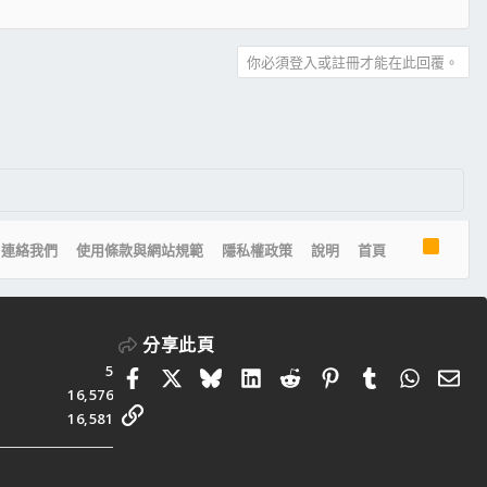
你必須登入或註冊才能在此回覆。
R
連絡我們
使用條款與網站規範
隱私權政策
說明
首頁
S
S
分享此頁
5
Facebook
X
Bluesky
LinkedIn
Reddit
Pinterest
Tumblr
Whats
電
16,576
連結
16,581