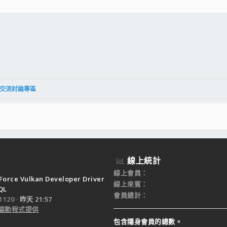
件
結
交流討論專區
線上統計
線上會員
Force Vulkan Developer Driver
線上來賓
QL
會員總計
120
昨天 21:57
驅動程式提供
包含隱身會員的總數。