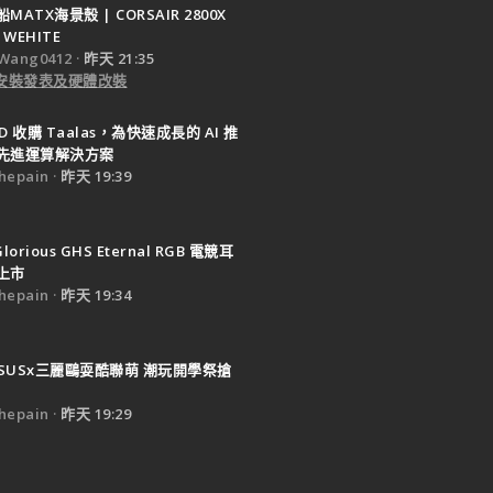
ATX海景殼 | CORSAIR 2800X
 WEHITE
Wang0412
昨天 21:35
e 安裝發表及硬體改裝
D 收購 Taalas，為快速成長的 AI 推
先進運算解決方案
epain
昨天 19:39
Glorious GHS Eternal RGB 電競耳
上市
epain
昨天 19:34
SUSx三麗鷗耍酷聯萌 潮玩開學祭搶
epain
昨天 19:29