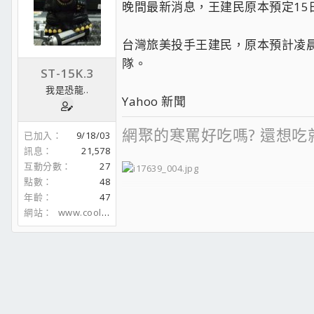
晚間最新消息，王建民原本預定15
台灣旅美投手王建民，原本預計凌
隊。
ST-15K.3
我是恐龍..
Yahoo 新聞
網聚的寒罵好吃嗎? 還想吃
已加入
9/18/03
訊息
21,578
互動分數
27
點數
48
年齡
47
Dear Nike R.I.P.
網站
www.coolaler.com