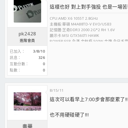
這樣也好 對上對手強投 也是一場苦戰.
CPU:AMD X6 1055T 2.8GHz
主機板:華碩 M4A88TD-V EVO/USB3
記憶體:芝奇DDR3 2000 2G*2 RH 1.6V
pk2428
顯示卡:MSI GTX560TI HAWK
進階會員
POWER:FSP 全漢 金鈦極 500W 金牌 全日系
硬碟(系統碟):PLEXTOR M5 Pro 128G
已加入
3/8/10
硬碟(資料碟):WD 500G AALX
訊息
326
硬碟(資料碟):Seagate 1.5TB
互動分數
0
散熱器:Cooler Master Hyper 212 Plus
機殼:Cooler Master RC-430
點數
0
散熱膏:捷藝 奈米鑽石 超導散熱膏
8/15/11
這次可以看早上7:00步會那麼累了!!
也不用硬碰硬了!!!
毒藥