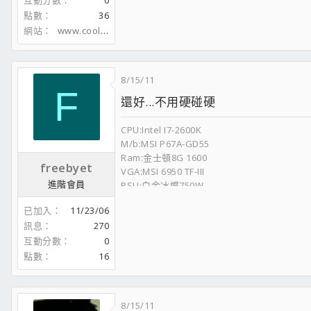
互動分數
0
點數
36
網站
www.coolaler.com
8/15/11
F
還好...不用硬碰硬
CPU:Intel I7-2600K
M/b:MSI P67A-GD55
Ram:金士頓8G 1600
freebyet
VGA:MSI 6950 TF-III
進階會員
PSU:白金冰蝶750W
HDD:WD 1TB
已加入
11/23/06
Cooler:V8
訊息
270
OS:W7-64
互動分數
0
點數
16
8/15/11