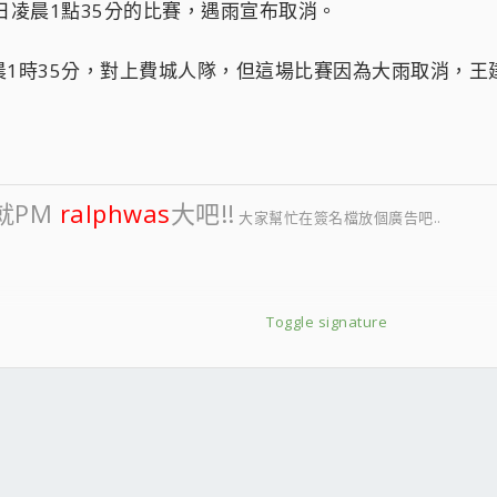
日凌晨1點35分的比賽，遇雨宣布取消。
晨1時35分，對上費城人隊，但這場比賽因為大雨取消，王
就PM
ralphwas
大吧!!
大家幫忙在簽名檔放個廣告吧..
Toggle signature