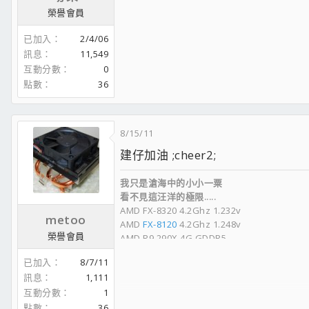
榮譽會員
已加入
2/4/06
訊息
11,549
互動分數
0
點數
36
8/15/11
建仔加油 ;cheer2;
我只是滄海中的小小一粟
看不見這汪洋的極限.....
AMD FX-8320 4.2Ghz 1.232v
metoo
AMD
FX-8120
4.2Ghz 1.248v
榮譽會員
AMD R9 290X 4G GDDR5
CORSAIR H60 Liquid
已加入
8/7/11
訊息
1,111
互動分數
1
點數
36