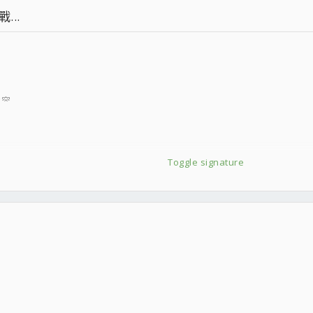
..
電容
Toggle signature