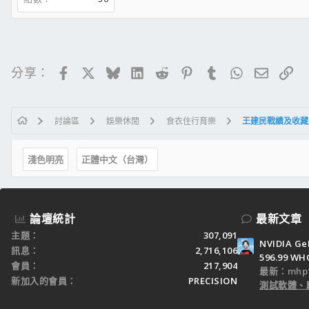
Facebook
X
Bluesky
LinkedIn
Reddit
Pinterest
Tumblr
WhatsApp
電子郵
連
分享：
討論區
娛樂休閒
食衣住行育樂
王建民戰績及收藏
淺色明亮
正體中文（台灣）
論壇統計
最新文章
主題
307,091
NVIDIA Ge
訊息
2,716,106
596.99 WH
會員
217,904
最新：mhp1
新加入的會員
PRECISION
測試軟體、