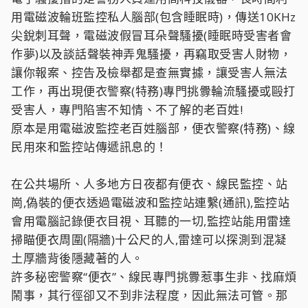
用電磁波輪班監控私人腦部(包含睡眠時)，傳送10KHz
尖銳刺耳聲，電磁波假冒耳朵聲騷擾(睡眠時受害者會
作夢)以及談話聲裝神弄鬼騷擾，再竊取受害人財物，
讓你報案、控告及檢舉都是查無實據，讓受害人無法
工作，再出現便衣警察(特務)專門挑釁輪流騷擾或毆打
受害人，專門陷害不知情、不了解的老百姓!
原本是用電磁波監控老百姓腦部，便衣警察(特務)、線
民用來和監控站傳遞訊息的！
在公共場所、人多地方日夜都有便衣、線民監控、站
崗,偽裝的便衣透過電磁波和監控站連繫(通訊),監控站
會用電腦記錄便衣目視、耳聽的一切,監控站能用雷達
掃瞄便衣周圍(隔牆)十公尺的人,雷達可以探測到混凝
土厚牆背後隱藏著的人。
許多秘密警察“便衣”、線民專門挑釁惹事生非、找麻煩
鬧事，其行徑卻又不到非法程度，因此無法可管。那