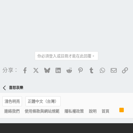
你必須登入或註冊才能在此回覆。
Facebook
X
Bluesky
LinkedIn
Reddit
Pinterest
Tumblr
WhatsApp
電子郵
連
分享：
喜怒哀樂
淺色明亮
正體中文（台灣）
R
連絡我們
使用條款與網站規範
隱私權政策
說明
首頁
S
S