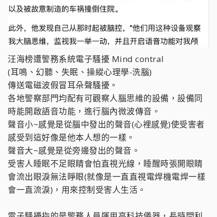
汪海榜遭警務系統電子騷擾 Mind contral
(耳鳴、幻聽、失眠、操縱心理學-洗腦)
傳送電磁波假冒耳朵聲騷擾。
各地警察部門均配有可觀察人腦思維的設備，設備同
時能開啟語音功能，進行腦內微波傳音。
聲音小~感覺是從腦中發出的聲音(心裡感覺)使受害者
感受到這好像是他本人想的一樣。
聲音大~感覺是從旁邊發出的聲音。
受害人睡眠不足眼睛會怕直視光線，睡醒時張開眼睛
會流出眼淚無法睜眼(就像是一直直視電焊機電焊一樣
會一直流淚)，用來控制受害人生活。
電子騷擾指的是警務人員運用高科技儀器，長時間利