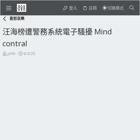
登入
註冊
切換模式
喜怒哀樂
汪海榜遭警務系統電子騷擾 Mind
contral
主
開
jshh
6/3/25
題
始
發
日
起
期
人