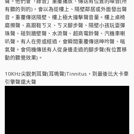
聲。他們會「錄音」重覆播放、傳送有位置的噪音(所
有聽的到的)，會以為從樓上、隔壁鄰居或外面發出聲
音。重覆傳送隔壁、樓上極大撞擊聲音量。樓上桌椅
磨擦聲、高跟鞋ㄎㄡ、ㄎㄡ腳步聲、隔壁小孩玩耍彈
珠聲、碰到牆壁聲、水流聲、超商電鈴聲、汽機車喇
叭聲。有人在旁或經過，會瞬間重覆傳送呻吟聲、喘
氣聲。會伺機傳送有人從身邊走過的腳步聲(有位置移
動的聽覺效果)。
10KHz尖銳刺耳聲(耳鳴聲)Tinnitus，到最後比大卡車
引擎聲還大聲