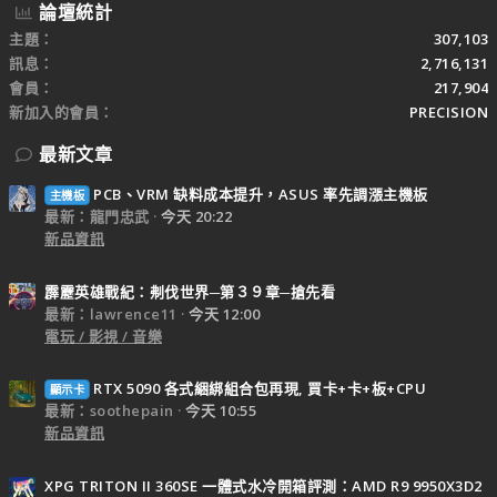
論壇統計
主題
307,103
訊息
2,716,131
會員
217,904
新加入的會員
PRECISION
最新文章
PCB、VRM 缺料成本提升，ASUS 率先調漲主機板
主機板
最新：龍門忠武
今天 20:22
新品資訊
霹靂英雄戰紀：刜伐世界─第３９章─搶先看
最新：lawrence11
今天 12:00
電玩 / 影視 / 音樂
RTX 5090 各式綑綁組合包再現, 買卡+卡+板+CPU
顯示卡
最新：soothepain
今天 10:55
新品資訊
XPG TRITON II 360SE 一體式水冷開箱評測：AMD R9 9950X3D2