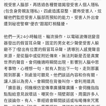
視受害人腦部，再透過各種管道揭發受害人個人隱私
(包含身旁親友隱私)，四處造謠惡整、擺佈受害人，炫
耀他們監控受害人腦部而預知的能力。受害人外出會
遭到秘密警察“便衣”跟蹤盯梢騷擾。
他們一天24小時輪班、輪流操作，以電磁波傳送變音
器發出的假冒耳朵聲，固定的男女老少聲使受害人躲
避不了!發出有位置的假冒耳朵聲，誘導別人感覺聲音
來源，是從腦中或從附近傳來，無法判斷是否是真實
世界的聲音。會伺機適時瞬間出現，影響別人腦中思
考事物，心裡想一句，就有人對出下一句，走到那裏
鬧到那裏，到處皆可聽見。他們談話內容和你有關，
讓人誤以為旁人。會瞬間在背後叫你。會利用道具
「擴音器」伺機模仿宣傳車廣播聲廣播。會伺機指指
點點給意見說壞話、嘲笑你。隔壁鄰居、周圍許多人
在談論你。有人、車經過會瞬間談話或吆喝傳來咒罵