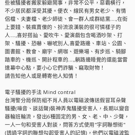
些被騷擾者搬家躲避鬧事，非常不公平，惡霸橫行，
不少居民都深受其擾。便衣、線民有男女老少、有情
侶檔、夫妻檔、老少師徒、會一群人成群結黨....,在街
上要錢、裝瘋賣傻的、扮流浪漢裝的很可憐樣子的
人....,喜好搭訕、愛吹牛、愛演戲包含喝酒吵架、打
架、騷擾、恐嚇、嚇唬別人,喜愛路邊、車站、公園、
圖書館、教會、廟宇、網咖、遊樂場、有步巡、騎腳
踏車的、機巡、開計程車的....,躺路邊睡覺的還能當雷
達幕中心點，要小心它們詐騙、竊取財物！
請告知他人或是轉寄他人知情！
電子騷擾的手法 Mind contral
台灣警分局保防組不肖人員以電磁波傳送假冒耳朵聲
騷擾(噪音、談話聲)裝神弄鬼騷擾受害人，長期以變音
器輪班輪流，發出6種固定的男、女、老、中、少聲，
一人一句和受害人對談，問答方式使用"字詞聯想術"
(透過字詞的聯想勾起受害人的記憶)，他們以電磁波監