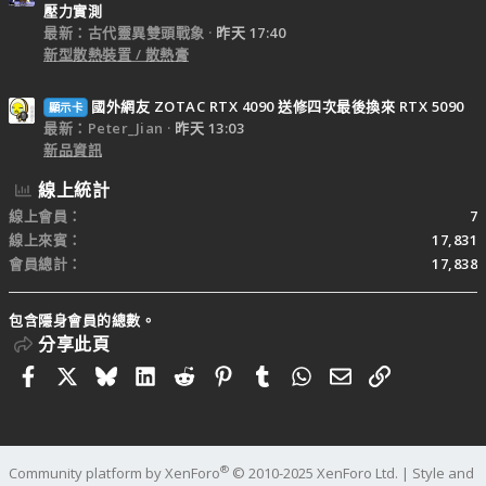
壓力實測
最新：古代靈異雙頭戰象
昨天 17:40
新型散熱裝置 / 散熱膏
國外網友 ZOTAC RTX 4090 送修四次最後換來 RTX 5090
顯示卡
最新：Peter_Jian
昨天 13:03
新品資訊
線上統計
線上會員
7
線上來賓
17,831
會員總計
17,838
包含隱身會員的總數。
分享此頁
Facebook
X
Bluesky
LinkedIn
Reddit
Pinterest
Tumblr
WhatsApp
電子郵件
連結
®
Community platform by XenForo
© 2010-2025 XenForo Ltd.
|
Style and