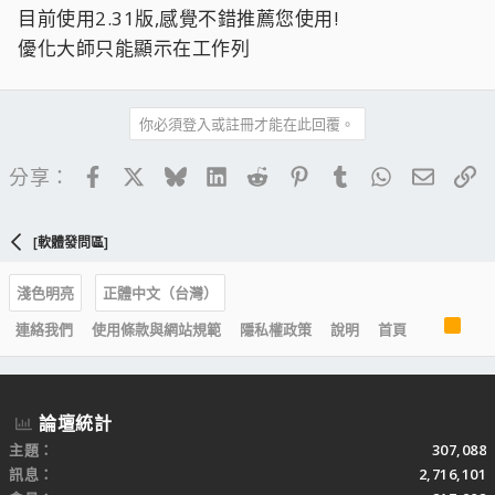
目前使用2.31版,感覺不錯推薦您使用!
優化大師只能顯示在工作列
你必須登入或註冊才能在此回覆。
Facebook
X
Bluesky
LinkedIn
Reddit
Pinterest
Tumblr
WhatsApp
電子郵
連
分享：
[軟體發問區]
淺色明亮
正體中文（台灣）
R
連絡我們
使用條款與網站規範
隱私權政策
說明
首頁
S
S
論壇統計
主題
307,088
訊息
2,716,101