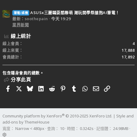
ASUSx三麗鷗耍酷聯萌 潮玩開學祭搶抱AI筆電！
筆電/桌機
最新：soothepain
今天 19:29
業界新聞
線上統計
線上會員
4
線上來賓
17,888
會員總計
17,892
包含隱身會員的總數。
分享此頁
Facebook
X
Bluesky
LinkedIn
Reddit
Pinterest
Tumblr
WhatsApp
電子郵件
連結
®
Community platform by XenForo
© 2010-2025 XenForo Ltd.
|
Style and
add-ons by ThemeHouse
寬度
查詢
10
時間
0.3242s
記憶體
24.98MB