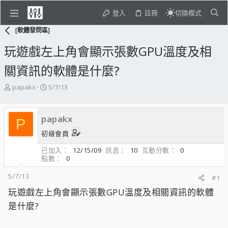
登入
註冊
切換模式
[軟體發問區]
玩遊戲左上角會顯示張數GPU溫度及相
關資訊的軟體是什麼?
主
開
papakx
5/7/13
題
始
發
日
起
期
papakx
P
人
初級會員
已加入
12/15/09
訊息
10
互動分數
0
點數
0
5/7/13
#1
玩遊戲左上角會顯示張數GPU溫度及相關資訊的軟體
是什麼?