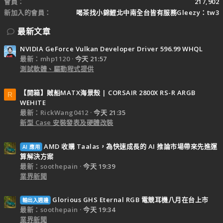
會員
217,902
新加入的會員
喝茶找小錦鯉北中南全台皆有服務Gleezy：tw3
最新文章
NVIDIA GeForce Vulkan Developer Driver 596.99 WHQL
最新：mhp1120
今天 21:57
測試軟體、驅動程式提供
【開箱】賊船MATX海景殼 | CORSAIR 2800X RS-R ARGB
R
WEHITE
最新：RickWang0412
今天 21:35
新型 Case 安裝發表及硬體改裝
AMD 收購 Taalas，為快速成長的 AI 推論市場帶來先進運
AI 應用
算解決方案
最新：soothepain
今天 19:39
業界新聞
Glorious GHS Eternal RGB 電競耳機八月在台上市
輸出入週邊
最新：soothepain
今天 19:34
業界新聞