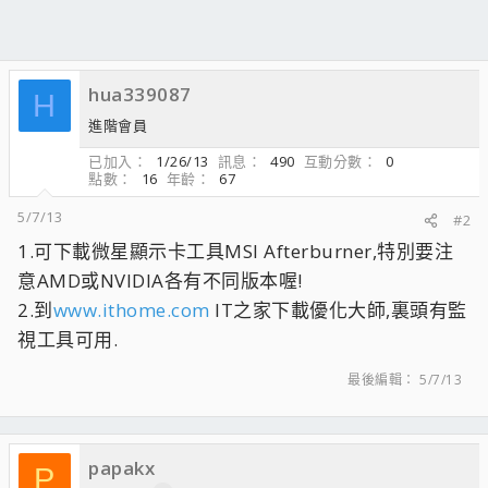
hua339087
H
進階會員
已加入
1/26/13
訊息
490
互動分數
0
點數
16
年齡
67
5/7/13
#2
1.可下載微星顯示卡工具MSI Afterburner,特別要注
意AMD或NVIDIA各有不同版本喔!
2.到
www.ithome.com
IT之家下載優化大師,裏頭有監
視工具可用.
最後編輯：
5/7/13
papakx
P