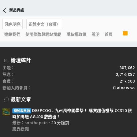
新品資訊
淺色明亮
正體中文（台灣）
R
連絡我們
使用條款與網站規範
隱私權政策
說明
首頁
S
S
論壇統計
主題
307,062
訊息
2,716,057
會員
217,900
新加入的會員
Elainewoo
最新文章
DEEPCOOL 九州風神開學祭！ 購買超值機殼 CC310 限
機殼與電源
時加碼送 AG400 散熱器！
最新：soothepain
20 分鐘前
業界新聞