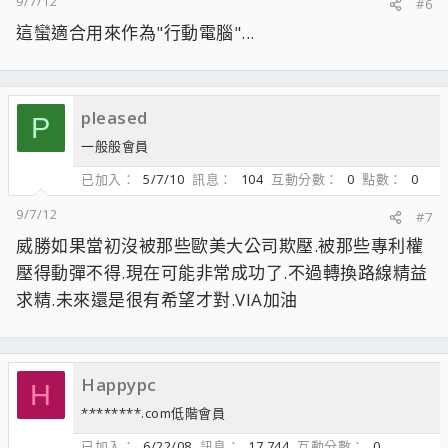
9/7/12
#6
這蠻適合用來作為"行動電腦"...
pleased
P
一般般會員
已加入
5/7/10
訊息
104
互動分數
0
點數
0
9/7/12
#7
威勝如果當初沒被那些歐美大公司欺壓.被那些專利權
壓得動彈不得.現在可能非常成功了.不過轉換路線精益
求精.未來還是很有希望才對.VIA加油
Happypc
H
********.com低階會員
已加入
6/22/08
訊息
17,744
互動分數
0