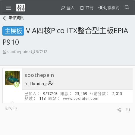
登入
註冊
切換模式
新品資訊
VIA四核Pico-ITX整合型主板EPIA-
主機板
P910
主
開
soothepain
9/7/12
題
始
發
日
起
期
soothepain
人
full loading
已加入
9/17/03
訊息
23,469
互動分數
2,015
點數
113
網站
www.coolaler.com
9/7/12
#1