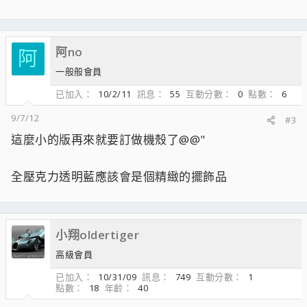
阿no
阿
一般般會員
已加入
10/2/11
訊息
55
互動分數
0
點數
6
9/7/12
#3
這麼小的版再來就要訂做機殼了@@"
全壓克力透明藍應該會是個精緻的擺飾品
小翔oldertiger
高級會員
已加入
10/31/09
訊息
749
互動分數
1
點數
18
年齡
40