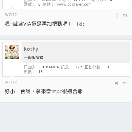
點數
0
網站
www.coolaler.com
9/7/12
#8
嗯~威盛VIA還是再加把勁喔 ! :lkl:
kothy
一般般會員
已加入
10/14/04
訊息
127
互動分數
0
點數
16
9/7/12
#9
好小一台啊，拿來當htpc很適合耶