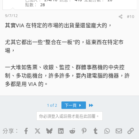
點數
28
9/7/12
#10
其實VIA 在特定的市場的出貨量還蠻龐大的，
尤其它都出一些"整合在一板"的，這東西在特定市
場，
一大堆如售票、收銀、監控、群體事務機的中央控
制、多功能機台，許多許多，要內建電腦的機器，許
多都是用 VIA 的。
Last
1 of 2
下一頁
你必須登入或註冊才能在此回覆。
Facebook
X
Bluesky
LinkedIn
Reddit
Pinterest
Tumblr
WhatsApp
電子郵
連
分享：