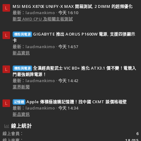
MSI MEG X870E UNIFY-X MAX 開箱測試, 2 DIMM 的超頻優化
L
最新：laudmankimo
今天 16:10
新型 AMD CPU 及相關主板測試
GIGABYTE 推出 AORUS P1600W 電源, 支援四張顯示
機殼與電源
L
卡
最新：laudmankimo
今天 14:57
新品資訊
全漢經典聖武士 VIC BD+ 進化 ATX3.1 價不變！電競入
機殼與電源
L
門最強銅牌電源！
最新：laudmankimo
今天 14:42
業界新聞
Apple 傳積極搶購記憶體！找中國 CXMT 談價格碰壁
記憶體
L
最新：laudmankimo
今天 14:34
新品資訊
線上統計
線上會員
6
線上來賓
18,015