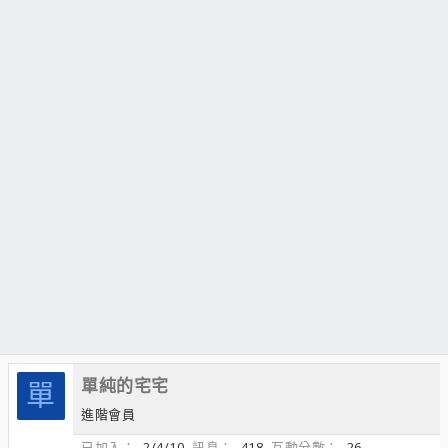
單純的宅宅
單
進階會員
已加入
2/4/10
訊息
418
互動分數
26