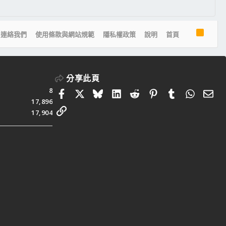
R
連絡我們
使用條款與網站規範
隱私權政策
說明
首頁
S
S
分享此頁
8
Facebook
X
Bluesky
LinkedIn
Reddit
Pinterest
Tumblr
Whats
電
17,896
連結
17,904