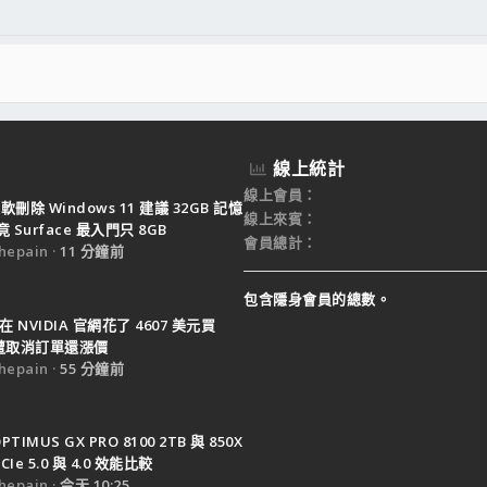
線上統計
線上會員
軟刪除 Windows 11 建議 32GB 記憶
線上來賓
Surface 最入門只 8GB
會員總計
epain
11 分鐘前
包含隱身會員的總數。
在 NVIDIA 官網花了 4607 美元買
0 遭取消訂單還漲價
epain
55 分鐘前
PTIMUS GX PRO 8100 2TB 與 850X
CIe 5.0 與 4.0 效能比較
epain
今天 10:25