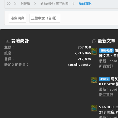
討論區
新品資訊 / 業界新聞
新品資訊
淺色明亮
正體中文（台灣）
論壇統計
最新文章
主題
307,058
微
電玩/軟體
訊息
2,716,046
體文章，畢竟 
會員
217,898
最新：sooth
新加入的會員
socoliveootv
新品資訊
網友
顯示卡
RTX 509
最新：sooth
新品資訊
SANDISK O
2TB 開箱, P
最新：sooth