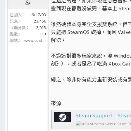
但尷尬的是，如果你現在急著嘗鮮，代價
靈到現在都還沒做完。基本上 Steam
已加入
9/17/03
訊息
23,466
雖然硬體本身完全支援雙系統，但官方
互動分數
2,015
只能把 SteamOS 砍掉。而且 
點數
113
解決。
網站
www.coolaler.com
不過這對很多玩家來說，灌 Windo
刻》），或者是為了吃滿 Xbox Gam
總之，除非你有能力重新安裝或有實
來源
Steam Support :: Ste
h