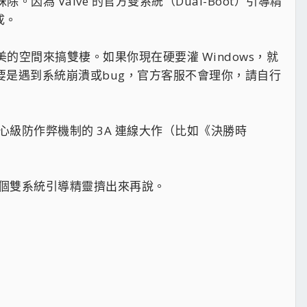
為 Valve 的官方雙系統（Dual-Boot）引導精
成。
的空間來搞雙棲。如果你現在硬要灌 Windows，就
裝了之後要是遇到系統崩潰或bug，官方客服不會理你，請自行
核心級防作弊機制的 3A 連線大作（比如《決勝時
那個雙系統引導精靈擠出來再說。