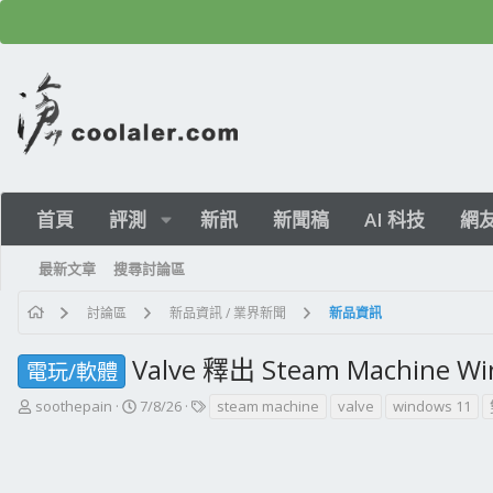
首頁
評測
新訊
新聞稿
AI 科技
網
最新文章
搜尋討論區
討論區
新品資訊 / 業界新聞
新品資訊
Valve 釋出 Steam Machin
電玩/軟體
主
開
標
soothepain
7/8/26
steam machine
valve
windows 11
題
始
籤
發
日
起
期
人