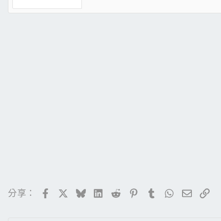
Facebook
X
Bluesky
LinkedIn
Reddit
Pinterest
Tumblr
WhatsApp
電子郵
連
分享：