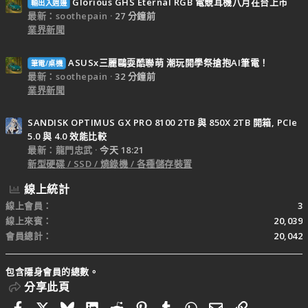
Glorious GHS Eternal RGB 電競耳機八月在台上市
輸出入週邊
最新：soothepain
27 分鐘前
業界新聞
ASUSx三麗鷗耍酷聯萌 潮玩開學祭搶抱AI筆電！
筆電/桌機
最新：soothepain
32 分鐘前
業界新聞
SANDISK OPTIMUS GX PRO 8100 2TB 與 850X 2TB 開箱, PCIe
5.0 與 4.0 效能比較
最新：龍門忠武
今天 18:21
新型硬碟 / SSD / 燒錄機 / 各種儲存裝置
線上統計
線上會員
3
線上來賓
20,039
會員總計
20,042
包含隱身會員的總數。
分享此頁
Facebook
X
Bluesky
LinkedIn
Reddit
Pinterest
Tumblr
WhatsApp
電子郵件
連結