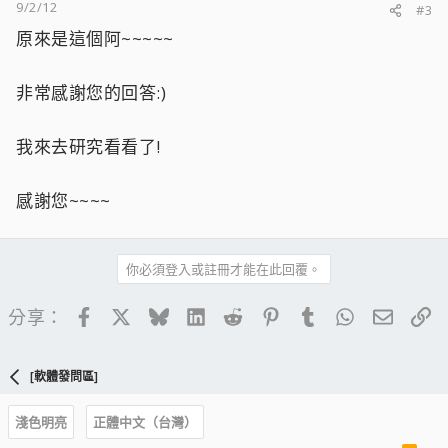
9/2/12
#3
原來是這個阿~~~~~
非常感謝您的回答:)
我來去研究看看了!
感謝您~~~~
你必須登入或註冊才能在此回覆。
Facebook
X
Bluesky
LinkedIn
Reddit
Pinterest
Tumblr
WhatsApp
電子郵
連
分享：
[軟體發問區]
淺色明亮
正體中文（台灣）