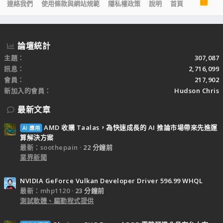
R
連絡我們
使用條款與網站規範
隱私權政策
說明
首頁
S
S
論壇統計
主題
307,087
訊息
2,716,099
會員
217,902
新加入的會員
Hudson Chris
最新文章
AMD 收購 Taalas，為快速成長的 AI 推論市場帶來先進運
AI 應用
算解決方案
最新：soothepain
22 分鐘前
業界新聞
NVIDIA GeForce Vulkan Developer Driver 596.99 WHQL
最新：mhp1120
23 分鐘前
測試軟體、驅動程式提供