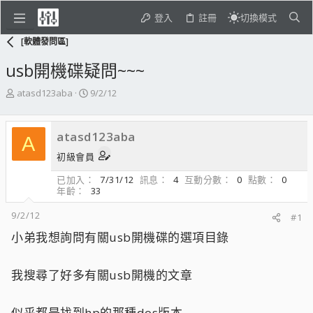
登入
註冊
切換模式
[軟體發問區]
usb開機碟疑問~~~
主
開
atasd123aba
9/2/12
題
始
發
日
起
期
atasd123aba
A
人
初級會員
已加入
7/31/12
訊息
4
互動分數
0
點數
0
年齡
33
9/2/12
#1
小弟我想詢問有關usb開機碟的選項目錄
我搜尋了好多有關usb開機的文章
似乎都是找到hp的那種dos版本