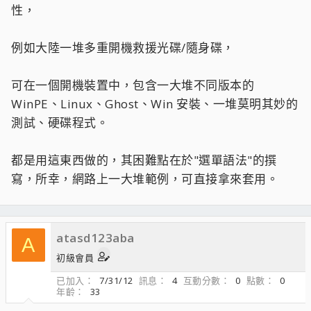
性，
例如大陸一堆多重開機救援光碟/隨身碟，
可在一個開機裝置中，包含一大堆不同版本的
WinPE、Linux、Ghost、Win 安裝、一堆莫明其妙的
測試、硬碟程式。
都是用這東西做的，其困難點在於"選單語法"的撰
寫，所幸，網路上一大堆範例，可直接拿來套用。
atasd123aba
A
初級會員
已加入
7/31/12
訊息
4
互動分數
0
點數
0
年齡
33