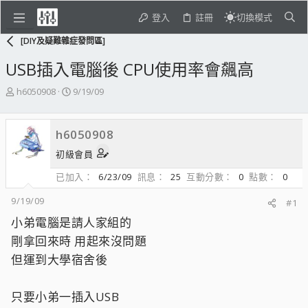
登入
註冊
切換模式
[DIY及疑難雜症發問區]
USB插入電腦後 CPU使用率會飆高
主
開
h6050908
9/19/09
題
始
發
日
起
期
h6050908
人
初級會員
已加入
6/23/09
訊息
25
互動分數
0
點數
0
9/19/09
#1
小弟電腦是請人家組的
剛拿回來時 用起來沒問題
但運到大學宿舍後
只要小弟一插入USB