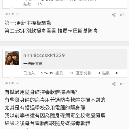
點數
16
9/19/09
#2
第一:更新主機板驅動
第二:改用別款掃毒看看,推薦卡巴斯基防毒
nnniiiccckkk1229
一般般會員
已加入
9/5/09
訊息
61
互動分數
0
點數
0
9/19/09
#3
有試過用隨身碟掃毒軟體掃過嗎?
有些隨身碟的病毒用普通防毒軟體是掃不到的
尤其是有插過學校公用電腦的隨身碟
我以前學校還有因為隨身碟病毒全校電腦癱瘓
結果之後每台電腦都裝隨身碟掃毒軟體