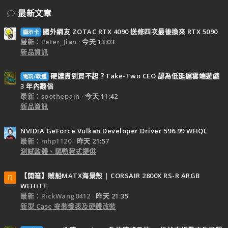
最新文章
國外網友 ZOTAC RTX 4090 送修四次最後換來 RTX 5090
顯示卡
最新：Peter_Jian
今天 13:03
新品資訊
硬體貴到買不起？Take-Two CEO 認為低延遲雲端遊戲
電玩/軟體
3 年內翻倍
最新：soothepain
今天 11:42
新品資訊
NVIDIA GeForce Vulkan Developer Driver 596.99 WHQL
最新：mhp1120
昨天 21:57
測試軟體、驅動程式提供
【開箱】賊船MATX海景殼 | CORSAIR 2800X RS-R ARGB
R
WEHITE
最新：RickWang0412
昨天 21:35
新型 Case 安裝發表及硬體改裝