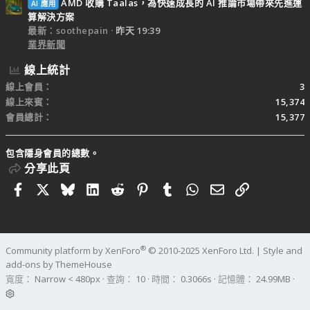
AMD 收購 Taalas，為快速成長的 AI 推論市場帶來先進運
AI 應用
算解決方案
最新：soothepain
昨天 19:39
業界新聞
線上統計
線上會員
3
線上來賓
15,374
會員總計
15,377
包含隱身會員的總數。
分享此頁
Facebook
X
Bluesky
LinkedIn
Reddit
Pinterest
Tumblr
WhatsApp
電子郵件
連結
®
Community platform by XenForo
© 2010-2025 XenForo Ltd.
|
Style and
add-ons by ThemeHouse
寬度
查詢
10
時間
0.3066s
記憶體
24.99MB