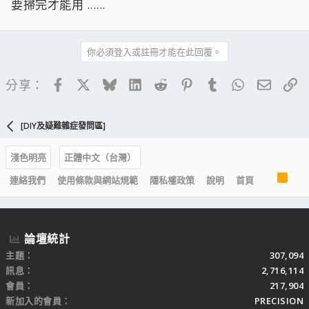
要掃完才能用 ......
你必須登入或註冊才能在此回覆。
Facebook
X
Bluesky
LinkedIn
Reddit
Pinterest
Tumblr
WhatsApp
電子郵
連
分享：
[DIY及疑難雜症發問區]
淺色明亮
正體中文（台灣）
R
連絡我們
使用條款與網站規範
隱私權政策
說明
首頁
S
S
論壇統計
主題
307,094
訊息
2,716,114
會員
217,904
新加入的會員
PRECISION