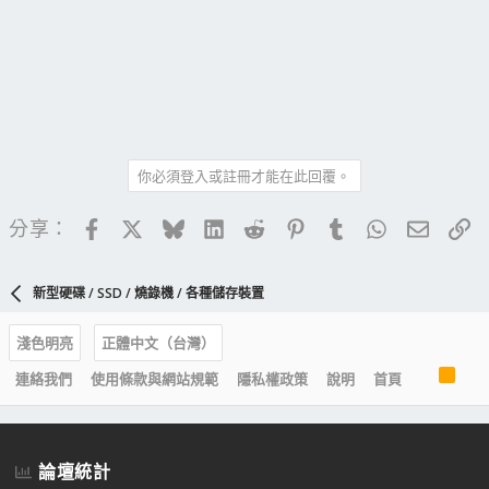
你必須登入或註冊才能在此回覆。
Facebook
X
Bluesky
LinkedIn
Reddit
Pinterest
Tumblr
WhatsApp
電子郵
連
分享：
新型硬碟 / SSD / 燒錄機 / 各種儲存裝置
淺色明亮
正體中文（台灣）
R
連絡我們
使用條款與網站規範
隱私權政策
說明
首頁
S
S
論壇統計