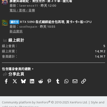
霹靂英雄戰紀：刜伐世界─第３９章─搶先看
最新：lawrence11
昨天 12:00
電玩 / 影視 / 音樂
RTX 5090 各式綑綁組合包再現, 買卡+卡+板+CPU
顯示卡
最新：soothepain
昨天 10:55
新品資訊
線上統計
線上會員
5
線上來賓
14,912
會員總計
14,917
包含隱身會員的總數。
分享此頁
Facebook
X
Bluesky
LinkedIn
Reddit
Pinterest
Tumblr
WhatsApp
電子郵件
連結
®
Community platform by XenForo
© 2010-2025 XenForo Ltd.
|
Style and