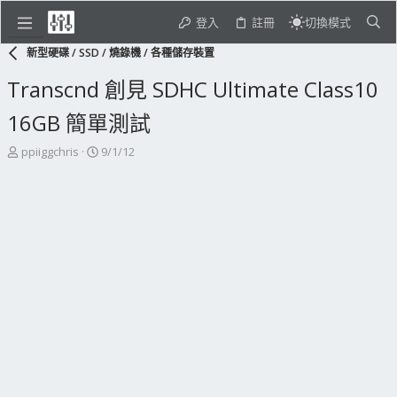
登入
註冊
切換模式
新型硬碟 / SSD / 燒錄機 / 各種儲存裝置
Transcnd 創見 SDHC Ultimate Class10
16GB 簡單測試
主
開
ppiiggchris
9/1/12
題
始
發
日
起
期
人