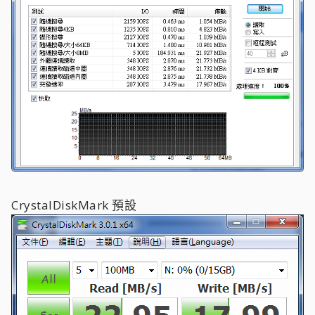
CrystalDiskMark 預設