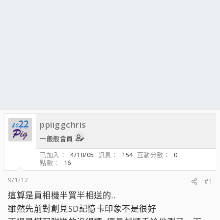
ppiiggchris
一般般會員
已加入
4/10/05
訊息
154
互動分數
0
點數
16
9/1/12
#1
這算是買相機半買半相送的..
雖然先前對創見SD記憶卡印象不是很好