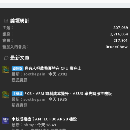
S
論壇統計
主題
307,069
訊息
2,716,064
會員
217,901
新加入的會員
BruceChow
最新文章
真有人把散熱膏塗在 CPU 腳座上
處理器
最新：soothepain
今天 20:02
新品資訊
PCB、VRM 缺料成本提升，ASUS 率先調漲主機板
主機板
最新：soothepain
今天 19:35
新品資訊
木紋成癮症？ANTEC P30 ARGB 機殼
最新：ohmy
今天 18:49