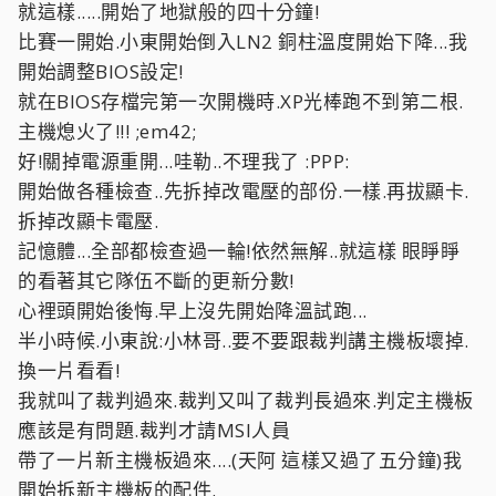
就這樣.....開始了地獄般的四十分鐘!
比賽一開始.小東開始倒入LN2 銅柱溫度開始下降...我
開始調整BIOS設定!
就在BIOS存檔完第一次開機時.XP光棒跑不到第二根.
主機熄火了!!! ;em42;
好!關掉電源重開...哇勒..不理我了 :PPP:
開始做各種檢查..先拆掉改電壓的部份.一樣.再拔顯卡.
拆掉改顯卡電壓.
記憶體...全部都檢查過一輪!依然無解..就這樣 眼睜睜
的看著其它隊伍不斷的更新分數!
心裡頭開始後悔.早上沒先開始降溫試跑...
半小時候.小東說:小林哥..要不要跟裁判講主機板壞掉.
換一片看看!
我就叫了裁判過來.裁判又叫了裁判長過來.判定主機板
應該是有問題.裁判才請MSI人員
帶了一片新主機板過來....(天阿 這樣又過了五分鐘)我
開始拆新主機板的配件.