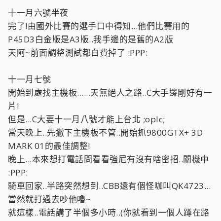
十一月六號半夜
完了!由國外比賽的選手口中得知...他們比賽用的
P45D3白金版是A3版..我手邊的是舊的A2版
天阿~前面調整測試都白費掉了 :PPP:
十一月七號
開始到處找主機板......天無絕人之路..C大手邊剛好有一
片!
但是...C大要十一月八號才能上台北 ;oplc;
當天晚上..先撇下主機板不管..開始抓9800GTX+ 3D
MARK 01的最佳調整!
晚上...本來想打電話問看看強尼有沒有啥密招..關機中
:PPP:
騎車回家..半路突然想到..CBB還有個怪咖叫QK4723...
當然就打過去吵他嚕~
就這樣..電話講了半個多小時..(你就看到一個人蹲在路