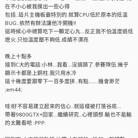
在不小心被我摸出一些心得
包括..這片主機板最特別的.就算CPU低於原本的低溫
BUG..依然有辦法讓他冷開機!!
這時候心中總算吃下一顆定心丸...反正我不怕溫度過低
熄火.只怕溫度壓不夠低.成績不漂亮
晚上十點多
接到C大的電話:小林...我看...沒搞頭了.參賽隊伍.幾乎
顯示卡都是上銅柱.我只用水冷
這十幾度要跟零下一百多度拼..有點.......機會渺茫
;em44;
哇!好不容易建立起來的信心..就這樣被打落谷底...
帶著9800GTX+回家...繼續研究..心裡頭想.輸也不能輸
的太難看吧 :PPP: