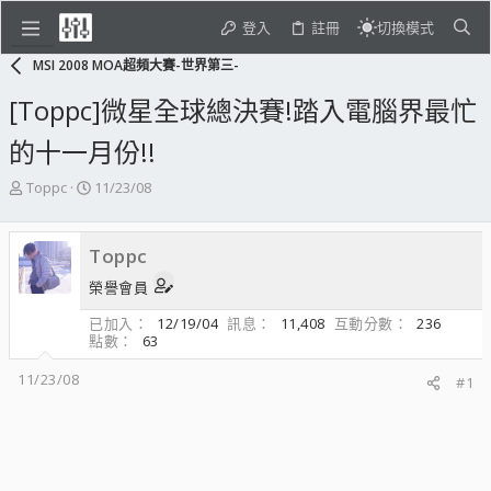
登入
註冊
切換模式
MSI 2008 MOA超頻大賽-世界第三-
[Toppc]微星全球總決賽!踏入電腦界最忙
的十一月份!!
主
開
Toppc
11/23/08
題
始
發
日
起
期
Toppc
人
榮譽會員
已加入
12/19/04
訊息
11,408
互動分數
236
點數
63
11/23/08
#1