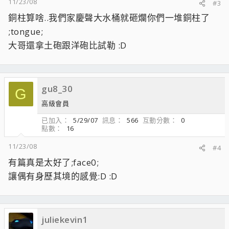
11/23/08
#3
銅柱算啥..我們家慶聲大水桶就砸爛你們一堆銅柱了
;tongue;
大哥還拿土砲跟洋砲比試勒 :D
gu8_30
G
高級會員
已加入
5/29/07
訊息
566
互動分數
0
點數
16
11/23/08
#4
有篇真是太好了;face0;
讓偶有身歷其境的感覺:D :D
juliekevin1