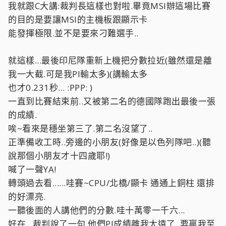
我就跟C大講:裁判長這樣也對啦.畢竟MSI辦這場比賽
的目的是要讓MSI的主機板跟顯示卡
能發揮極限.並不是要來刁難選手..
就這樣...最後印尼隊重新上機把分數拉近(雖然還是離
我一大截.可是我PI輸太多)(講輸太多
也才0.231秒... :PPP: )
一直到比賽結束前..又被第二名的德國隊跑出最後一張
的成績.
唉~看來是穩坐第三了.第二名沒望了..
正準備收工時..旁邊的小朋友(好像是以色列隊吧..)(聽
說那個小朋友才十四歲耶!)
喊了一聲YA!
轉頭過去看......哇賽~CPU/北橋/顯卡 通通上銅柱 還排
的好漂亮.
一聽後面的人講他們的分數.哇十萬零一千六...
好在...裁判說了一句.他們PI成績離我太遠了..要贏我至