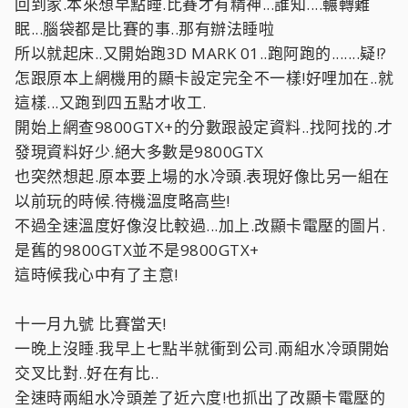
回到家.本來想早點睡.比賽才有精神...誰知....輾轉難
眠...腦袋都是比賽的事..那有辦法睡啦
所以就起床..又開始跑3D MARK 01..跑阿跑的.......疑!?
怎跟原本上網機用的顯卡設定完全不一樣!好哩加在..就
這樣...又跑到四五點才收工.
開始上網查9800GTX+的分數跟設定資料..找阿找的.才
發現資料好少.絕大多數是9800GTX
也突然想起.原本要上場的水冷頭.表現好像比另一組在
以前玩的時候.待機溫度略高些!
不過全速溫度好像沒比較過...加上.改顯卡電壓的圖片.
是舊的9800GTX並不是9800GTX+
這時候我心中有了主意!
十一月九號 比賽當天!
一晚上沒睡.我早上七點半就衝到公司.兩組水冷頭開始
交叉比對..好在有比..
全速時兩組水冷頭差了近六度!也抓出了改顯卡電壓的