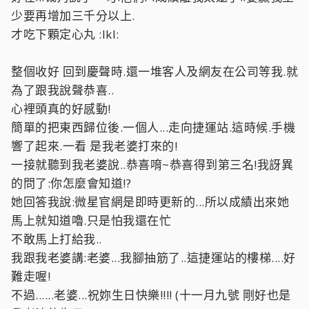
少要再增加三千分以上.
才吃下顆定心丸 :lkl:
整個收好 回到慶聲時.還一堆客人及網友在公司等我.就
為了跟我說聲恭喜..
心裡頭真的好感動!
簡單的把東西歸位後.一個人...走向捷運站.這時候.手機
響了起來.一看 是我老婆打來的!
一接就聽到我老婆說..恭喜唷~恭喜得到第三名!我訝異
的問了:你怎麼會知道!?
她回答我說:微星官網是即時更新的...所以成績出來她
馬上就知道嚕.只是怕我還在忙
不敢馬上打給我..
我跟我老婆講:老婆...我腳抽筋了..這捷運站的樓梯....好
難走喔!
不過......老婆...祝妳生日快樂!!!! (十一月九號 剛好也是