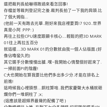
還把裁判長給嚇得跑過來看怎回事!
存檔並等裁判登記完之後.裁判長拍了一下我的肩頭.比
了個大姆指...
(他前一天有跑去光華..剛好來我店裡要買I7 920..世界
真是小阿 :PPP: )
再往上拉些CPU速度跟顯卡核心....輕鬆的把3D MARK
01往上再拉五百分
就這樣....3D MARK 01的分數就由我一個人佔版面.(好
像佔嚕蠻久的)
其它選手分數慢慢出臚..嘿~我開始心情整個好起來了.
一掃前面PI的陰霾!
C大也開始在算我要比他們多出多少分.才能在排名上
前進!
這時候我心裡頭想....銅柱算啥..我們家慶聲大水桶就砸
爛你們一堆銅柱了 ;x;
(這應該是超頻界最聳的配備了吧 )