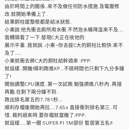
由於時間上的關係..來不及做任何防水措施.及電壓修
改.就開始準備上了.
結果銅柱還整根都是結冰狀態.
小東說:他先衝去廁所用水衝.不然泡水桶降溫來不及....
我轉頭看了一下.發現C大正在收他的
展示平臺..我就說..小東~你去拔C大的銅柱比較快.來不
及了.....
小東就衝去將C大的銅柱給幹過來 :PPP:
就這樣..開機!順利跑進XP...不過時間也只剩下九分多鐘
了!
開始調整CPU速度..第一次試跑.勉強擠進八秒內..再接
再勵.在剩下兩分鐘不到.
跑出排名第五的7.781秒...
順利存檔後開始再拉....7.65x 直接衝到排名第三..可
惜..裁判過來時.要存檔就當機了:PPP:
就這樣.....第一關 SUPER PI 1M部份 暫居第五名!!