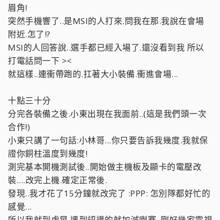
眉角!
突然手機響了..是MSI的人打來.問我在那.我說在會場
附近.怎了!?
MSI的人回答說..選手都已經入場了.還沒看到我 所以
打電話問一下 ><
就這樣..連衝帶跑的.扛著大小裝備.衝進會場...
十點三十分
分完各裝備之後.小東出現在我面前..(這是我們頭一次
合作!)
小東只講了一句話:小林哥...你只要告訴我幾度.我就保
證你銅柱溫度到幾度!
測完基本開機測試後..開始做主機板及顯卡的電壓改
裝....改完上機.確定正常後.
發現..我才花了15分鐘就改完了 :PPP: 怎別隊都好忙的
感覺...
所以我就到處晃.遇到認識的就加減喇賽..剛好幾家電視