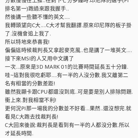
分數慢慢往上推..在剩下七分多鐘時.印尼隊的選手(PI
排名第一)跑過來跟我握手..
然後講一些聽不懂的英文....
我轉頭望向C大....C大才幫我翻譯.原來印尼隊的板子掛
了.沒機會追上我了.
所以特地來恭喜我!
偏偏這時候裁判長又拿起麥克風..也是講了一堆英文....
接下來MSI的人又用中文講了
一次...原來是3D MARK 01的比賽時間延長五十分鐘.
哇~這對我很吃虧耶....有一半的人沒分數.我又離第二
名有相當的分數差距!
雖然我顯卡跟CPU都還沒到底..可是要是別人排除問題.
衝上來.對我相當不利!
更何況PI那一場我的分數並不好看...果然..還沒想完.就
看見C大跑去找裁判長!
C大回來後說:裁判長是看到有一半的人都沒分數.所以
才延長時間.