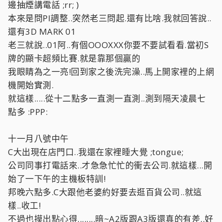
邊抽煙講電話 ;rr; )
本來是問PI調整..突然老三問起.還有比啥.我就回答說..
還有3D MARK 01
老三就說..01阿..有個OOOXXX你要不要試看看.當初S
牌的顯卡超頻比賽.就是靠那個贏的
我眼睛為之一亮!回到家之後洗完澡..馬上開家裡的上網
機開始實測.
就這樣.....從十二點多一直測一直測..測到隔天凌晨七
點多 :PPP:
十一月八號中午
C大出現在店門口..我還在家裡睡大覺 ;tongue;
公司同事打電話來..才急急忙忙的衝去公司.就這樣...開
始了一下午的主機板特訓!
邦晚六點多.C大跟他老婆約好要去逛百貨公司..就這
樣..收工!
不過也摸出點心得........暗~A2版跟A3版還真的有差..好