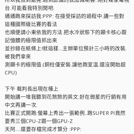
台.可能看我特別閒吧.
通通跑來採訪我:PPP: 在接受採訪的過程中.講一些對
這種國際級比賽的看法
也順便請小東依我的方法.把水冷狀態下的顯卡核心跟
記憶體的極限值抓出來
並抄錄在紙條上!就這樣...主辦單位預計三小時的改裝.
被我們拿來
測顯卡的極限值.(銅柱僅安裝.讓他跑室溫.還沒開始超
CPU)
下午 裁判長出現在檯上
開始講一堆我聽到花煞煞的英文.好在微星的行銷有用
中文再講一次.
比賽正式開跑:螢幕上秀出一張範例..跑SUPER PI竟然
要秀三個CPU-Z跟一個GPU-Z
天阿....還要存檔完成才算分 :PPP: