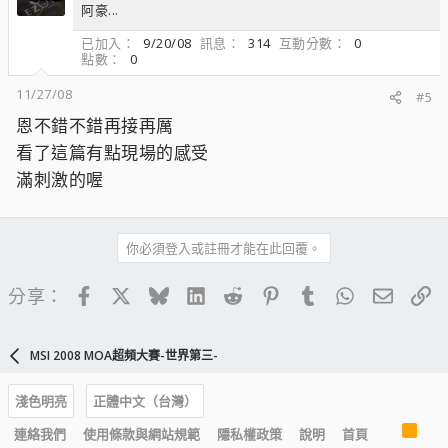
阿豪...
已加入
9/20/08
訊息
314
互動分數
0
點數
0
11/27/08
#5
恩不錯不錯再接再厲
看了這篇有點現場的感受
滿刺激的喔
你必須登入或註冊才能在此回覆。
Facebook
X
Bluesky
LinkedIn
Reddit
Pinterest
Tumblr
WhatsApp
電子郵
連
分享：
MSI 2008 MOA超頻大賽-世界第三-
淺色明亮
正體中文（台灣）
R
連絡我們
使用條款與網站規範
隱私權政策
說明
首頁
S