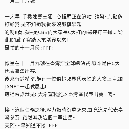
十月二十八號
一大早..手機連響三通...心裡頭正在滴咕..誰阿~九點多
打給我.是不知道我從來沒那模早起
的嗎!!看..疑~是CBB的大家長C大打的!還連打三通....從
此!開啟了我踏入電腦界以來!
最忙的十一月份 :PPP:
微星在十一月九號在臺灣辦全球總決賽.原本是由C大
代表臺灣出賽.
後來行銷希望.能有一位俱超頻界代表性的人物上臺.跟
JANET一起做展出!
這通電話就是C大希望我能以臺灣區代表出賽...嗚~
接下這個任務之後.壓力頓時沉重起來.畢竟這是代表臺
灣參賽..竟然叫我這個二軍出馬~
天阿~~早知道不接 :PPP: