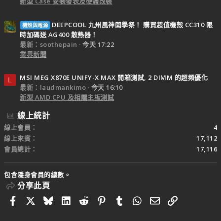
新型 Case 安裝發表及硬體改裝
DEEPCOOL 九州風神開學祭！ 購買超值機殼 CC310 限
機殼與電源
時加碼送 AG400 散熱器！
最新：soothepain
今天 17:22
業界新聞
MSI MEG X870E UNIFY-X MAX 開箱測試, 2 DIMM 的超頻優化
L
最新：laudmankimo
今天 16:10
新型 AMD CPU 及相關主板測試
線上統計
線上會員
4
線上來賓
17,112
會員總計
17,116
包含隱身會員的總數。
分享此頁
Facebook
X
Bluesky
LinkedIn
Reddit
Pinterest
Tumblr
WhatsApp
電子郵件
連結