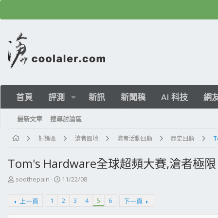
首頁
評測
新訊
新聞稿
AI 科技
網
最新文章
搜尋討論區
討論區
滄者園地
滄者活動回顧
歷史回顧
T
Tom's Hardware全球超頻大賽,滄者極限
主
開
soothepain
11/22/08
題
始
發
日
1
2
3
4
5
6
上一頁
下一頁
起
期
人