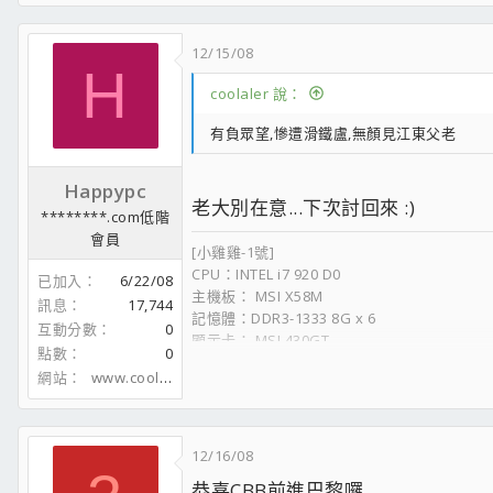
12/15/08
H
coolaler 說：
有負眾望,慘遭滑鐵盧,無顏見江東父老
Happypc
老大別在意...下次討回來 :)
********.com低階
會員
[小雞雞-1號]
CPU：INTEL i7 920 D0
已加入
6/22/08
主機板： MSI X58M
訊息
17,744
記憶體：DDR3-1333 8G x 6
互動分數
0
顯示卡： MSI 430GT
點數
0
硬碟：隨時變更中
網站
www.coolaler.com
機殼：裸奔中
電源供應器：1000W
顯示器: 石頭牌 24 吋
12/16/08
恭喜CBB前進巴黎囉