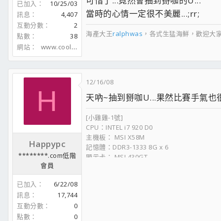
可惜了...竟然會抽到掰咖的U...
已加入
10/25/03
當時的心情一定很不美麗...;rr;
訊息
4,407
互動分數
2
海產大王
ralphwas
，各式生猛海鮮，歡迎大家
點數
38
網站
www.coolaler.com
12/16/08
H
天吶~抽到掰咖U...果然比賽手氣也很重要
[小雞雞-1號]
CPU：INTEL i7 920 D0
主機板： MSI X58M
Happypc
記憶體：DDR3-1333 8G x 6
********.com低階
顯示卡： MSI 430GT
會員
硬碟：隨時變更中
機殼：裸奔中
已加入
6/22/08
電源供應器：1000W
訊息
17,744
顯示器: 石頭牌 24 吋
互動分數
0
點數
0