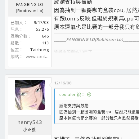
感謝支持與鼓勵
FANGBING LO
因為抽到一顆掰咖的盒裝cpu, 居
(Robinson Lo)
有跟tom's反映,但礙於規則無cpu
已加入
9/17/03
原本運氣也是比賽的一部分我只有
訊息
53,276
互動分數
646
______
FANGBING LO(Robinson Lo)
________
點數
113
位置
Taichung
滄者極限創站20年了....
網站
www.coolaler.com
_________________
FACEBOOK
12/16/08
__________________
coolaler 說：
感謝支持與鼓勵
因為抽到一顆掰咖的盒裝cpu, 居然只能跑雙
原本運氣也是比賽的一部分我只有欣然接受
henry543
小正義