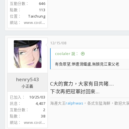
互動分數
646
點數
113
位置
Taichung
網站
www.coolaler.com
12/15/08
coolaler 說：
有負眾望,慘遭滑鐵盧,無顏見江東父老
henry543
C大的實力，大家有目共睹....
小正義
下次再把冠軍討回來...
已加入
10/25/03
海產大王
ralphwas
，各式生猛海鮮，歡迎大家
訊息
4,407
互動分數
2
點數
38
網站
www.coolaler.com