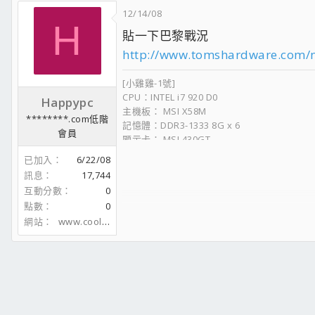
12/14/08
H
貼一下巴黎戰況
http://www.tomshardware.com/ne
[小雞雞-1號]
CPU：INTEL i7 920 D0
Happypc
主機板： MSI X58M
********.com低階
記憶體：DDR3-1333 8G x 6
會員
顯示卡： MSI 430GT
硬碟：隨時變更中
已加入
6/22/08
機殼：裸奔中
訊息
17,744
電源供應器：1000W
互動分數
0
顯示器: 石頭牌 24 吋
點數
0
網站
www.coolaler.com