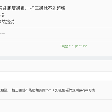
然只能跑雙通道,一插三通就不能超頻
可換
欣然接受
___
Toggle signature
通道,一插三通就不能超頻有跟tom's反映,但礙於規則無cpu可換