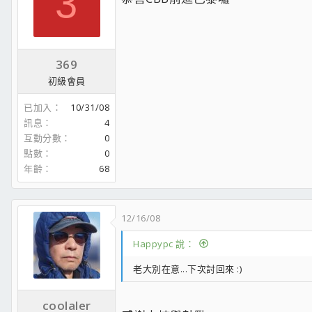
3
369
初級會員
已加入
10/31/08
訊息
4
互動分數
0
點數
0
年齡
68
12/16/08
Happypc 說：
老大別在意...下次討回來 :)
coolaler