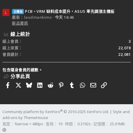
PCB、VRM 缺料成本提升，ASUS 率先調漲主機板
主機板
L
最新：laudmankimo
今天 16:46
新品資訊
線上統計
線上會員
3
線上來賓
22,078
會員總計
22,081
包含隱身會員的總數。
分享此頁
Facebook
X
Bluesky
LinkedIn
Reddit
Pinterest
Tumblr
WhatsApp
電子郵件
連結
®
Community platform by XenForo
© 2010-2025 XenForo Ltd.
|
Style and
add-ons by ThemeHouse
寬度
查詢
10
時間
0.3192s
記憶體
25.01MB