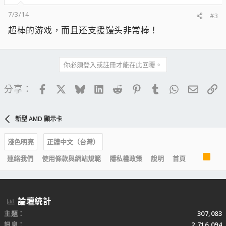
7/3/14
#3
超棒的游戏，而且还支援馒头非常棒！
你必須登入或註冊才能在此回覆。
Facebook
X
Bluesky
LinkedIn
Reddit
Pinterest
Tumblr
WhatsApp
電子郵
連
分享：
新型 AMD 顯示卡
淺色明亮
正體中文（台灣）
R
連絡我們
使用條款與網站規範
隱私權政策
說明
首頁
S
S
論壇統計
主題
307,083
訊息
2,716,094