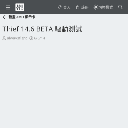
登入
註冊
切換模式
新型 AMD 顯示卡
Thief 14.6 BETA 驅動測試
主
開
alwaysfight
6/6/14
題
始
發
日
起
期
人