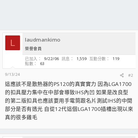
laudmankimo
L
榮譽會員
已加入
9/22/06
訊息
1,559
互動分數
119
點數
63
9/13/24
#2
這應該不是散熱器的PS120的真實實力 因為LGA1700
的扣具壓力集中在中部會導致IHS內凹 如果是改良型
的第二版扣具也應該要用手電筒跟名片測試IHS的中間
部分是否有透光 自從12代這個LGA1700插槽出現以來
真的很多雞毛