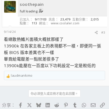
soothepain
full loading
已加入
9/17/03
訊息
23,479
互動分數
2,015
點數
113
網站
www.coolaler.com
9/14/24
#3
看總散熱鰭片面積大概就那樣了
13900k 在各家主板上的表現都不一樣，即便同一張
板 BIOS 版本差異也不一樣
畢竟給電壓差一點就差很多了
13900k能壓在一百度以下功耗設定一定是較低的
laudmankimo
R
e
a
c
你必須登入或註冊才能在此回覆。
t
i
Facebook
X
Bluesky
LinkedIn
Reddit
Pinterest
Tumblr
WhatsApp
電子郵
連
分享：
o