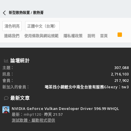
n
s
新型散熱裝置 / 散熱膏
：
淺色明亮
正體中文（台灣）
R
連絡我們
使用條款與網站規範
隱私權政策
說明
首頁
S
S
論壇統計
主題
307,088
訊息
2,716,103
會員
217,902
新加入的會員
喝茶找小錦鯉北中南全台皆有服務Gleezy：tw3
最新文章
NVIDIA GeForce Vulkan Developer Driver 596.99 WHQL
最新：mhp1120
昨天 21:57
測試軟體、驅動程式提供