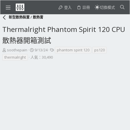
登入
註冊
切換模式
新型散熱裝置 / 散熱膏
Thermalright Phantom Spirit 120 CPU
散熱器開箱測試
主
開
標
soothepain
9/13/24
phantom spirit 120
ps120
題
始
籤
thermalright
人氣：30,490
發
日
起
期
人