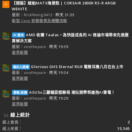
【開箱】賊船MATX海景殼 | CORSAIR 2800X RS-R ARGB
R
WEHITE
最新：RickWang0412
昨天 21:35
新型 Case 安裝發表及硬體改裝
AMD 收購 Taalas，為快速成長的 AI 推論市場帶來先進運
AI 應用
算解決方案
最新：soothepain
昨天 19:39
業界新聞
Glorious GHS Eternal RGB 電競耳機八月在台上市
輸出入週邊
最新：soothepain
昨天 19:34
業界新聞
ASUSx三麗鷗耍酷聯萌 潮玩開學祭搶抱AI筆電！
筆電/桌機
最新：soothepain
昨天 19:29
業界新聞
線上統計
線上會員
2
線上來賓
15,545