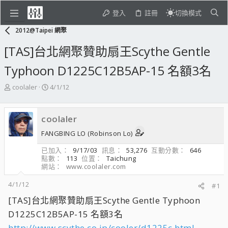
登入
註冊
切換模式
2012@Taipei 網聚
[TAS]台北網聚贊助扇王Scythe Gentle
Typhoon D1225C12B5AP-15 名額3名
主
開
coolaler
4/1/12
題
始
發
日
起
期
coolaler
人
FANGBING LO (Robinson Lo)
已加入
9/17/03
訊息
53,276
互動分數
646
點數
113
位置
Taichung
網站
www.coolaler.com
4/1/12
#1
[TAS]台北網聚贊助扇王Scythe Gentle Typhoon
D1225C12B5AP-15 名額3名
http://www.scythe.co.jp/cooler/d1225c.html