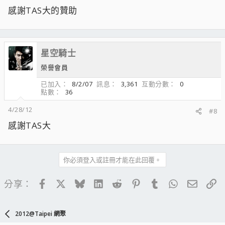
感謝TAS大的贊助
星空騎士
榮譽會員
已加入
8/2/07
訊息
3,361
互動分數
0
點數
36
4/28/12
#8
感謝TAS大
你必須登入或註冊才能在此回覆。
Facebook
X
Bluesky
LinkedIn
Reddit
Pinterest
Tumblr
WhatsApp
電子郵
連
分享：
2012@Taipei 網聚