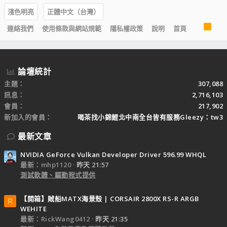
淺色明亮
正體中文（台灣）
R
連絡我們
使用條款與網站規範
隱私權政策
說明
首頁
S
S
論壇統計
主題
307,088
訊息
2,716,103
會員
217,902
新加入的會員
喝茶找小錦鯉北中南全台皆有服務Gleezy：tw3
最新文章
NVIDIA GeForce Vulkan Developer Driver 596.99 WHQL
最新：mhp1120
昨天 21:57
測試軟體、驅動程式提供
【開箱】賊船MATX海景殼 | CORSAIR 2800X RS-R ARGB
R
WEHITE
最新：RickWang0412
昨天 21:35