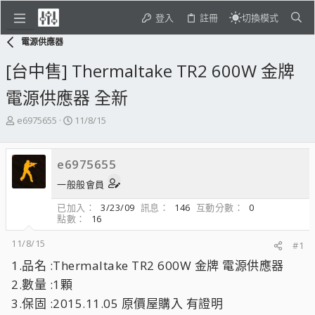
登入
註冊
切換模式
電源供應器
[台中售] Thermaltake TR2 600W 金牌
電源供應器 全新
主
開
e6975655
11/8/15
題
始
發
日
起
期
e6975655
人
一般般會員
已加入
3/23/09
訊息
146
互動分數
0
點數
16
11/8/15
#1
1.品名 :Thermaltake TR2 600W 金牌 電源供應器
2.數量 :1顆
3.保固 :2015.11.05 原價屋購入 有證明