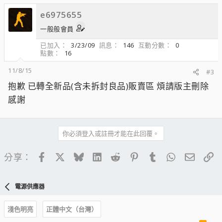
e6975655
一般般會員
已加入
3/23/09
訊息
146
互動分數
0
點數
16
11/8/15
#3
抱歉 已轉全新品(含未拆封良品)販賣區 煩請版主刪除
感謝
你必須登入或註冊才能在此回覆。
Facebook
X
Bluesky
LinkedIn
Reddit
Pinterest
Tumblr
WhatsApp
電子郵
連
分享：
電源供應器
淺色明亮
正體中文（台灣）