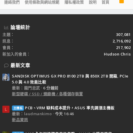
R
連絡我們
使用條款與網站規範
隱私權政策
說明
首頁
S
S
論壇統計
主題
307,081
訊息
2,716,092
會員
217,902
新加入的會員
Hudson Chris
最新文章
SANDISK OPTIMUS GX PRO 8100 2TB 與 850X 2TB 開箱, PCIe
5.0 與 4.0 效能比較
最新：龍門忠武
6 分鐘前
新型硬碟 / SSD / 燒錄機 / 各種儲存裝置
PCB、VRM 缺料成本提升，ASUS 率先調漲主機板
主機板
L
最新：laudmankimo
今天 16:46
新品資訊