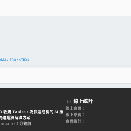
件
結
AM4 / TR4 / sTRX4
線上統計
線上會員
D 收購 Taalas，為快速成長的 AI 推
線上來賓
先進運算解決方案
會員總計
epain
4 分鐘前