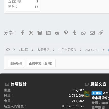
互動分數
2
點數
18
Facebook
X
Bluesky
LinkedIn
Reddit
Pinterest
Tumblr
WhatsApp
電子郵
連
分享：
討論區
敗家天堂
二手物品販賣
AMD CPU
淺色明亮
正體中文（台灣）
論壇統計
最新文章
主題
307,087
AM
AI 應用
訊息
2,716,099
論市場帶來
會員
217,902
最新：sooth
新加入的會員
Hudson Chris
業界新聞