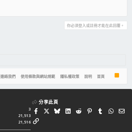
你必須登入或註冊才能在此回覆。
R
連絡我們
使用條款與網站規範
隱私權政策
說明
首頁
S
S
分享此頁
3
Facebook
X
Bluesky
LinkedIn
Reddit
Pinterest
Tumblr
Whats
電
21,513
連結
21,516