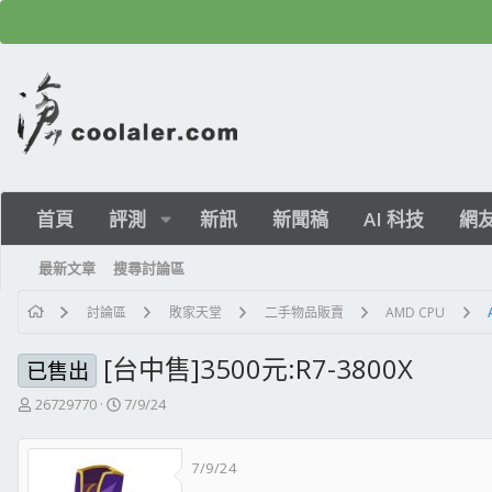
首頁
評測
新訊
新聞稿
AI 科技
網
最新文章
搜尋討論區
討論區
敗家天堂
二手物品販賣
AMD CPU
[台中售]3500元:R7-3800X
已售出
主
開
26729770
7/9/24
題
始
發
日
7/9/24
起
期
人