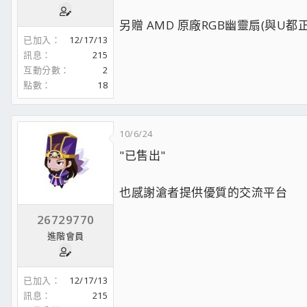
另贈 AMD 原廠RGB幽靈扇(與U
已加入
12/17/13
訊息
215
互動分數
2
點數
18
10/6/24
"已售出"
也感謝滄者提供優質的交流平台
26729770
進階會員
已加入
12/17/13
訊息
215