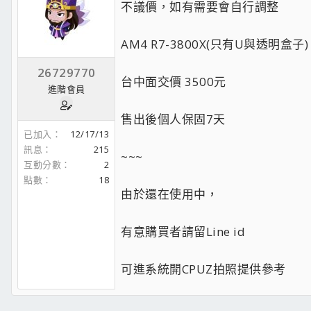
不議價，如有需要會自行調整
AM4 R7-3800X(只有U與透明盒子)
26729770
台中面交價 3500元
進階會員
售出後個人保固7天
已加入
12/17/13
訊息
215
~~~
互動分數
2
點數
18
由於還在使用中，
有意購買者請留Line id
可進系統開CPUZ拍照提供參考