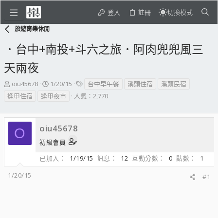
登入
註冊
切換模式
旅遊育樂休閒
．台中+南投+斗六之旅．阿肉兜兜風三
天兩夜
主
開
標
oiu45678
1/20/15
台中早午餐
溪頭住宿
溪頭民宿
題
始
籤
逢甲住宿
逢甲夜市
人氣：2,770
發
日
起
期
人
oiu45678
O
初級會員
已加入
1/19/15
訊息
12
互動分數
0
點數
1
1/20/15
#1