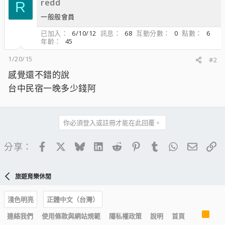
redd
R
一般般會員
已加入
6/10/12
訊息
68
互動分數
0
點數
6
年齡
45
1/20/15
#2
感覺還不錯的說
台中民宿一晚多少錢阿
你必須登入或註冊才能在此回覆。
Facebook
X
Bluesky
LinkedIn
Reddit
Pinterest
Tumblr
WhatsApp
電子郵
連
分享：
旅遊育樂休閒
淺色明亮
正體中文（台灣）
R
連絡我們
使用條款與網站規範
隱私權政策
說明
首頁
S