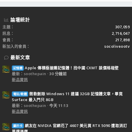
S
論壇統計
主題
307,059
訊息
2,716,047
會員
217,898
新加入的會員
socoliveootv
最新文章
Apple 傳積極搶購記憶體！找中國 CXMT 談價格碰壁
記憶體
最新：soothepain
30 分鐘前
新品資訊
微軟刪除 Windows 11 建議 32GB 記憶體文章，畢竟
電玩/軟體
Surface 最入門只 8GB
最新：soothepain
今天 11:13
新品資訊
網友在 NVIDIA 官網花了 4607 美元買 RTX 5090 遭取消訂
顯示卡
單還漲價