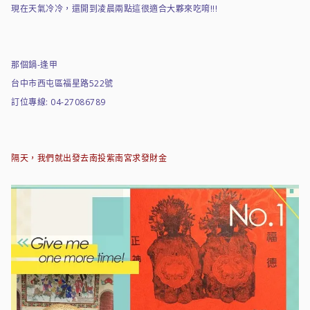
現在天氣冷冷，還開到凌晨兩點這很適合大夥來吃唷!!!
那個鍋-逢甲
台中市西屯區福星路522號
訂位專線: 04-27086789
隔天，我們就出發去南投紫南宮求發財金