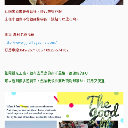
紅眠床原來是長這樣，睡起來很舒服
床很牢固也不會很硬梆梆的，這點可以放心唷~
集集-農村老爺民宿
http://www.jijivillagevilla.com/
訂房專線:049-2671688 / 0935-674182
雅聞觀光工廠，很有峇里島的南洋風格，很渡假的FU
可以看到很多遊覽車，然後我很推薦玫瑰洗卸慕絲，好用又便宜