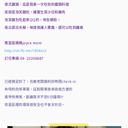
德式鐵鍋，這是我第一次吃到的鐵鍋料理
底部是泡芙麵包，鋪著生菜沙拉和雞肉
泡芙麵包吃起來QQ的，有些嚼勁。
南瓜提拉米蘇，味道很讓人驚豔，還可以吃到纖維
喬茵是媽媽Joyce mom
http://on.fb.me/1BSKxUi
訂位專線:04- 23206687
已經預定好了，也跟老闆娘約好時間check-in
有特約的停車場，這對開車族來說很方便的
逢甲快樂馬，距離夜市不到5分鐘唷!!!
但是這裡的環境很安全也不會太吵拉~