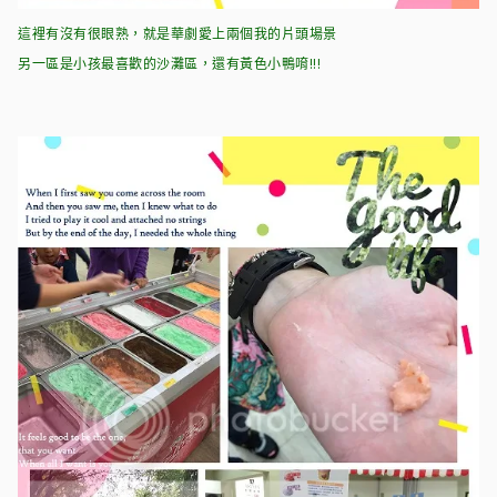
這裡有沒有很眼熟，就是華劇愛上兩個我的片頭場景
另一區是小孩最喜歡的沙灘區，還有黃色小鴨唷!!!