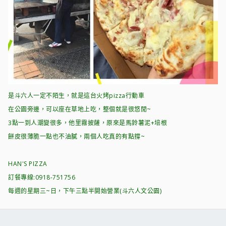
是斗六人一定不陌生，就是這台火烤pizza行動車
在公園旁邊，可以座在草地上吃，整個就是很悠閒~
3點一到人潮變很多，他里霧披薩，原來是馬鈴薯泥+培根
餅皮很薄脆一點也不油膩，兩個人吃真的有點撐~
HAN'S PIZZA
訂餐專線:0918-751756
每週的星期三~日，下午三點半開始營業(斗六人文公園)