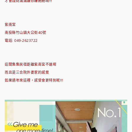
才會錢財滿滿讓你賺飽飽唷!!!
紫南宮
南投縣竹山鎮大公街40號
電話: 049-2623722
這間集集民宿距離紫南宮不遠唷
而且是三合院外婆家的感覺
如果過年來這裡，感受會更特別呢!!!