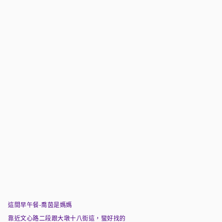
這間早午餐-喬茵是媽媽
靠近文心路二段跟大墩十八街這，蠻好找的