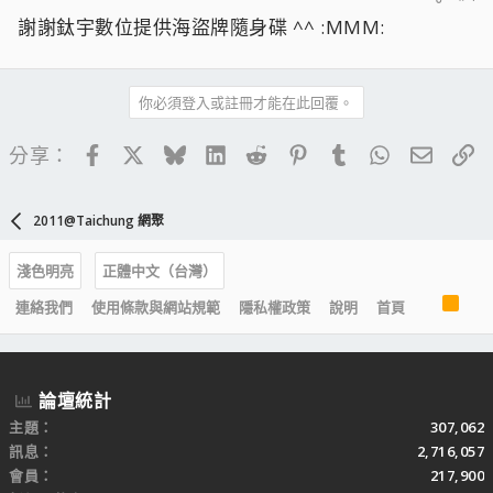
謝謝鈦宇數位提供海盜牌隨身碟 ^^ :MMM:
你必須登入或註冊才能在此回覆。
Facebook
X
Bluesky
LinkedIn
Reddit
Pinterest
Tumblr
WhatsApp
電子郵
連
分享：
2011@Taichung 網聚
淺色明亮
正體中文（台灣）
R
連絡我們
使用條款與網站規範
隱私權政策
說明
首頁
S
S
論壇統計
主題
307,062
訊息
2,716,057
會員
217,900