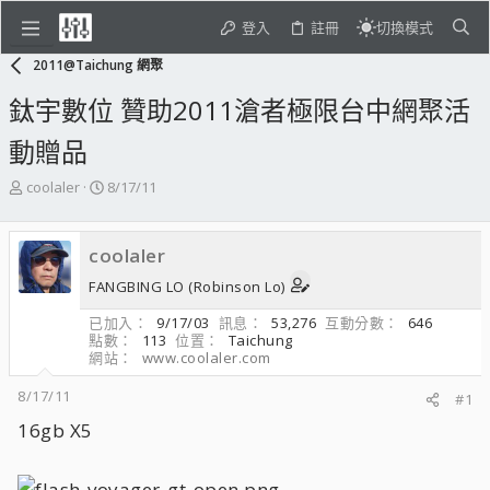
登入
註冊
切換模式
2011@Taichung 網聚
鈦宇數位 贊助2011滄者極限台中網聚活
動贈品
主
開
coolaler
8/17/11
題
始
發
日
起
期
coolaler
人
FANGBING LO (Robinson Lo)
已加入
9/17/03
訊息
53,276
互動分數
646
點數
113
位置
Taichung
網站
www.coolaler.com
8/17/11
#1
16gb X5