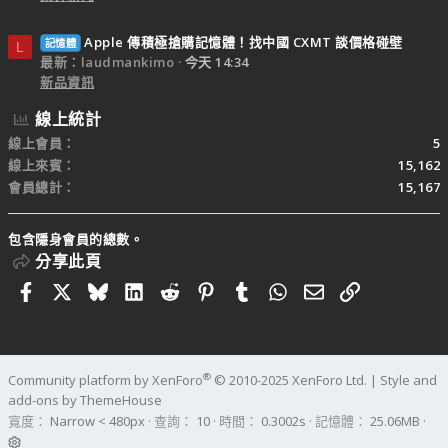
Apple 傳積極搶購記憶體！找中國 CXMT 談價格碰壁
記憶體
L
最新：laudmankimo
今天 14:34
新品資訊
線上統計
線上會員
5
線上來賓
15,162
會員總計
15,167
包含隱身會員的總數。
分享此頁
Facebook
X
Bluesky
LinkedIn
Reddit
Pinterest
Tumblr
WhatsApp
電子郵件
連結
®
Community platform by XenForo
© 2010-2025 XenForo Ltd.
|
Style and
add-ons by ThemeHouse
寬度
查詢
10
時間
0.3002s
記憶體
25.06MB